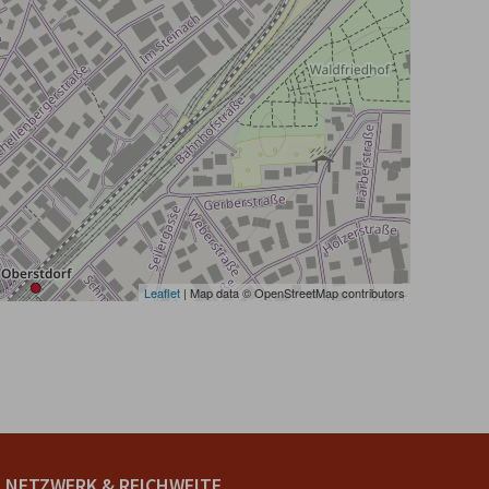
Leaflet
| Map data © OpenStreetMap contributors
NETZWERK & REICHWEITE