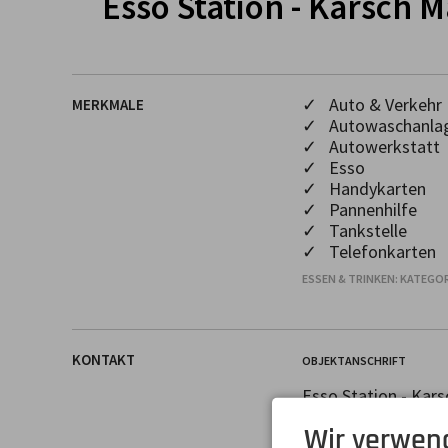
Esso Station - Karsch M
✓ Auto & Verkehr
MERKMALE
✓ Autowaschanla
✓ Autowerkstatt
✓ Esso
✓ Handykarten
✓ Pannenhilfe
✓ Tankstelle
✓ Telefonkarten
ESSEN & TRINKEN: KATEGOR
KONTAKT
OBJEKTANSCHRIFT
Esso Station - Kars
Herr Sascha Matthi
Wir verwen
Sonthofener Straß