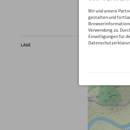
87561 Oberstdorf
DEUTSCHLAND
Wir und unsere Part
Tel.
+49 8322 2838
gestalten und fortl
Fax +49 8322 5693
Browserinformationen
Verwendung zu. Durch
Einwilligungen für d
Datenschutzerklärun
LAGE
+
−