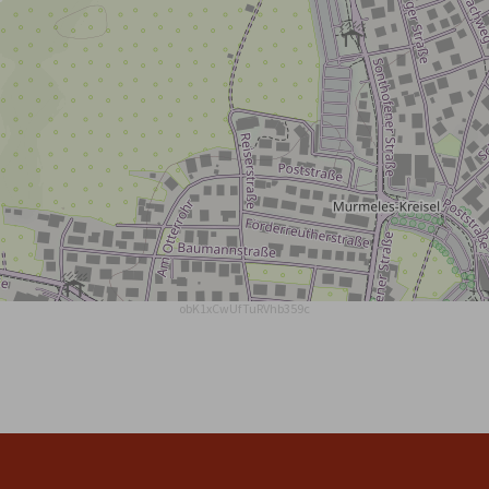
obK1xCwUfTuRVhb359c