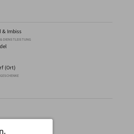
 & Imbiss
 & DIENSTLEISTUNG
del
f (Ort)
 GESCHENKE
n.