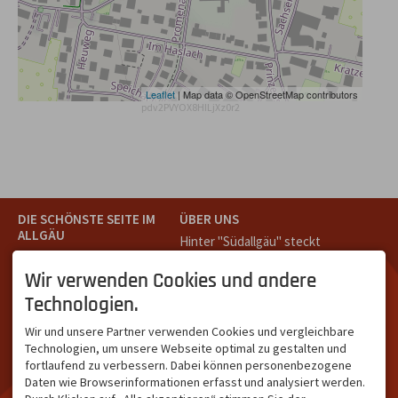
Leaflet
| Map data © OpenStreetMap contributors
pdv2PVYOX8HILjXz0r2
DIE SCHÖNSTE SEITE IM
ÜBER UNS
ALLGÄU
Hinter "Südallgäu" steckt
Südallgäu ist der südliche
das Team von
Tramino
aus
Teil des Oberallgäus. Es
Oberstdorf.
Wir verwenden Cookies und andere
verbindet die Tourismus-
Unser Ziel ist ein attraktives
Technologien.
Destinationen Oberstdorf,
touristisches Portal,
Bad Hindelang und
welches für Gäste und
Wir und unsere Partner verwenden Cookies und vergleichbare
Kleinwalsertal und beliebte
Leistungsträger im
Technologien, um unsere Webseite optimal zu gestalten und
Urlaubsziele wie die
südlichen Oberallgäu eine
fortlaufend zu verbessern. Dabei können personenbezogene
Hörnerdörfer, Alpsee-
starke Plattform bietet.
Daten wie Browserinformationen erfasst und analysiert werden.
Grünten, Oberstaufen oder