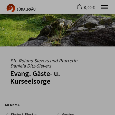
0,00 €
×
Warenkorb ist leer
Die schönste Seite im Allgäu
Aktuell
Destination
Gastgeber
Gastronomie
Wandern
Pfr. Roland Sievers und Pfarrerin
Mountainbike
Daniela Ditz-Sievers
Tipps
Evang. Gäste- u.
Jobs
Kurseelsorge
MERKMALE
✓ Kirche & Kloster
✓ Vereine