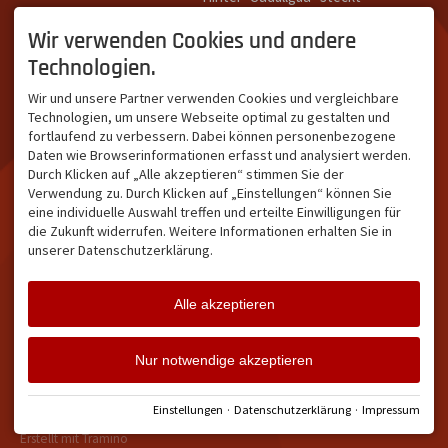
Südallgäu ist der südliche
das Team von
Tramino
aus
Teil des Oberallgäus. Es
Oberstdorf.
Wir verwenden Cookies und andere
verbindet die Tourismus-
Unser Ziel ist ein attraktives
Technologien.
Destinationen Oberstdorf,
touristisches Portal,
Bad Hindelang und
welches für Gäste und
Wir und unsere Partner verwenden Cookies und vergleichbare
Kleinwalsertal und beliebte
Leistungsträger im
Technologien, um unsere Webseite optimal zu gestalten und
Urlaubsziele wie die
südlichen Oberallgäu eine
fortlaufend zu verbessern. Dabei können personenbezogene
Hörnerdörfer, Alpsee-
starke Plattform bietet.
Daten wie Browserinformationen erfasst und analysiert werden.
Grünten, Oberstaufen oder
Durch Klicken auf „Alle akzeptieren“ stimmen Sie der
Wertach im Allgäu.
Verwendung zu. Durch Klicken auf „Einstellungen“ können Sie
NETZWERK & REICHWEITE
eine individuelle Auswahl treffen und erteilte Einwilligungen für
die Zukunft widerrufen. Weitere Informationen erhalten Sie in
ca. 36.700 Abos bei
unserer Datenschutzerklärung.
Facebook
ca. 18.400 Abos bei
Instagram
Alle akzeptieren
Facebook
Instagram
Twitter
Nur notwendige akzeptieren
Impressum
Datenschutz
Barrierefreiheit
Vertrag widerrufen
Einstellungen
·
Datenschutzerklärung
·
Impressum
Cookie-Einstellungen
Erstellt mit
Tramino