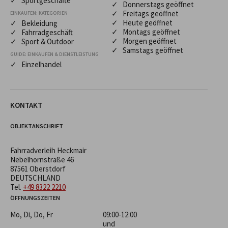
✓ Sportgeschäfte
✓ Donnerstags geöffnet
✓ Freitags geöffnet
EINKAUFEN: KATEGORIEN
✓ Heute geöffnet
✓ Bekleidung
✓ Montags geöffnet
✓ Fahrradgeschäft
✓ Morgen geöffnet
✓ Sport & Outdoor
✓ Samstags geöffnet
GUIDE: EINKAUFEN & DIENSTLEISTUNG
✓ Einzelhandel
KONTAKT
OBJEKTANSCHRIFT
Fahrradverleih Heckmair
Nebelhornstraße 46
87561 Oberstdorf
DEUTSCHLAND
Tel.
+49 8322 2210
ÖFFNUNGSZEITEN
Mo, Di, Do, Fr
09:00-12:00
und