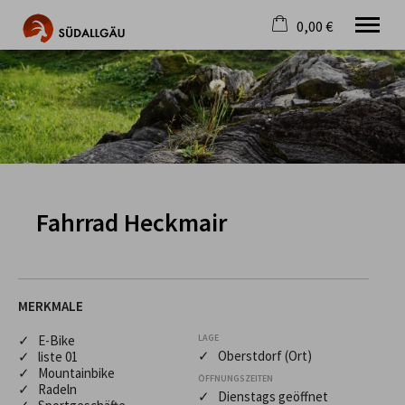
0,00 €
×
Warenkorb ist leer
Die schönste Seite im Allgäu
Aktuell
Destination
Gastgeber
Gastronomie
Wandern
Fahrrad Heckmair
Mountainbike
Tipps
Jobs
MERKMALE
✓ E-Bike
LAGE
✓ Oberstdorf (Ort)
✓ liste 01
✓ Mountainbike
ÖFFNUNGSZEITEN
✓ Radeln
✓ Dienstags geöffnet