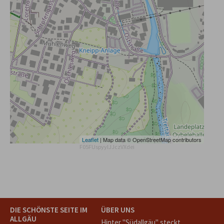
Leaflet
| Map data © OpenStreetMap contributors
F05FUspyylJJczVXdei
DIE SCHÖNSTE SEITE IM
ÜBER UNS
ALLGÄU
Hinter "Südallgäu" steckt