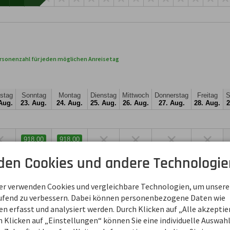
rsonenzahl für jeden möglichen Anreisetag
stag
Sonntag
Montag
Dienstag
Mittwoch
Donnerstag
Freitag
S
Aug.
23. Aug.
24. Aug.
25. Aug.
26. Aug.
27. Aug.
28. Aug.
2
×
×
×
×
×
918,00
918,00
den Cookies und andere Technologie
ner verwenden Cookies und vergleichbare Technologien, um unsere
aufend zu verbessern. Dabei können personenbezogene Daten wie
 erfasst und analysiert werden. Durch Klicken auf „Alle akzepti
 Klicken auf „Einstellungen“ können Sie eine individuelle Auswahl 