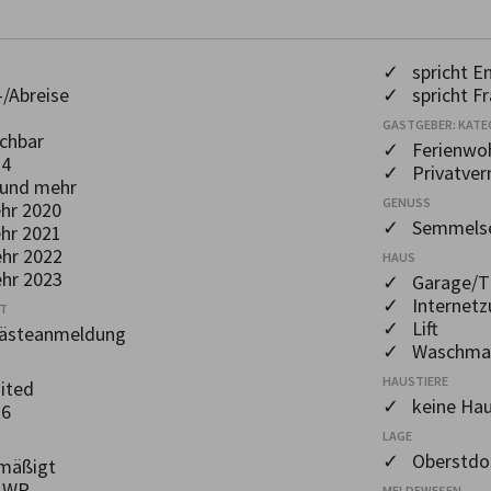
✓ spricht En
/Abreise
✓ spricht Fr
GASTGEBER: KATE
chbar
✓ Ferienwo
24
✓ Privatver
und mehr
GENUSS
hr 2020
✓ Semmelse
hr 2021
hr 2022
HAUS
hr 2023
✓ Garage/Ti
✓ Internetz
OT
✓ Lift
Gästeanmeldung
✓ Waschmas
HAUSTIERE
ited
✓ keine Hau
26
LAGE
✓ Oberstdor
mäßigt
 AWP
MELDEWESEN