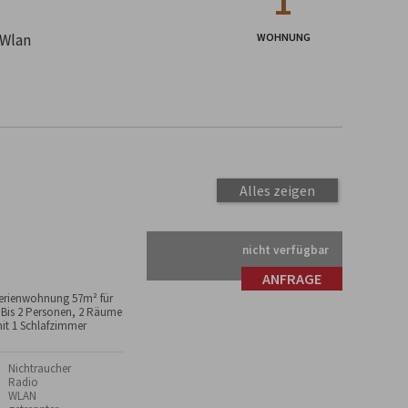
1
 Wlan
WOHNUNG
Alles zeigen
nicht verfügbar
ANFRAGE
erienwohnung 57m² für
 Bis 2 Personen, 2 Räume
it 1 Schlafzimmer
 Nichtraucher
 Radio
 WLAN