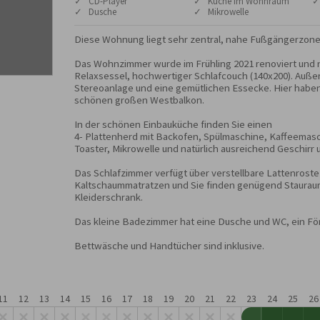
✓ CD-Player
✓ Küche im Wohnraum
✓
✓ Dusche
✓ Mikrowelle
Diese Wohnung liegt sehr zentral, nahe Fußgängerzone 
Das Wohnzimmer wurde im Frühling 2021 renoviert und n
Relaxsessel, hochwertiger Schlafcouch (140x200). Außerd
Stereoanlage und eine gemütlichen Essecke. Hier haben
schönen großen Westbalkon. 

In der schönen Einbauküche finden Sie einen

4- Plattenherd mit Backofen, Spülmaschine, Kaffeemasc
Toaster, Mikrowelle und natürlich ausreichend Geschirr u
Das Schlafzimmer verfügt über verstellbare Lattenroste
Kaltschaummatratzen und Sie finden genügend Staurau
Kleiderschrank.

Das kleine Badezimmer hat eine Dusche und WC, ein Fön
Bettwäsche und Handtücher sind inklusive.
11
12
13
14
15
16
17
18
19
20
21
22
23
24
25
26