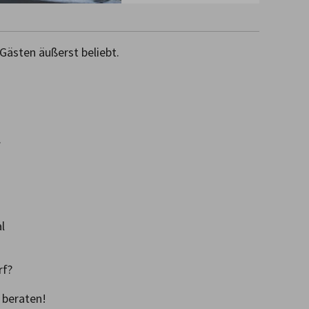
ästen äußerst beliebt.





f?

 beraten!