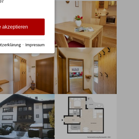
er
e akzeptieren
tzerklärung
·
Impressum