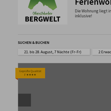
Ferienwo
Die Wohnung liegt i
inklusive!
SUCHEN & BUCHEN
21. bis 28. August, 7 Nächte (Fr-Fr)
2 Erwa
Geprüfte Qualität
F ✷✷✷✷