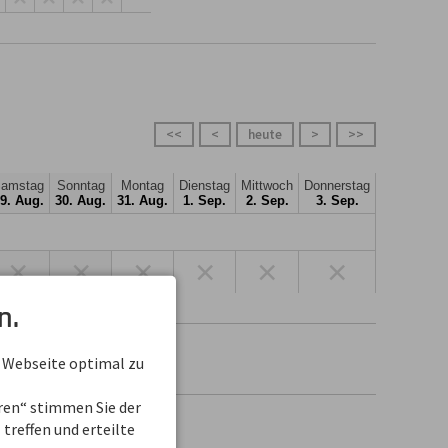
<<
<
heute
>
>>
amstag
Sonntag
Montag
Dienstag
Mittwoch
Donnerstag
9. Aug.
30. Aug.
31. Aug.
1. Sep.
2. Sep.
3. Sep.
×
×
×
×
×
×
n.
 Webseite optimal zu
eren“ stimmen Sie der
treffen und erteilte