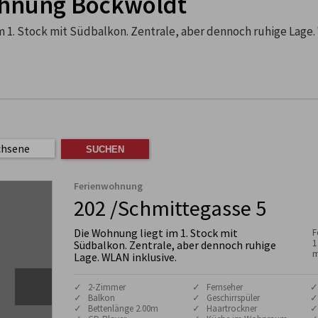
hnung Bockwoldt
m 1. Stock mit Südbalkon. Zentrale, aber dennoch ruhige Lage.
chsene
Ferienwohnung
202 /Schmittegasse 5
Die Wohnung liegt im 1. Stock mit
F
1
Südbalkon. Zentrale, aber dennoch ruhige
m
Lage. WLAN inklusive.
✓ 2-Zimmer
✓ Fernseher
✓
✓ Balkon
✓ Geschirrspüler
✓
✓ Bettenlänge 2.00m
✓ Haartrockner
✓