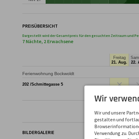
PREISÜBERSICHT
Dargestellt wird der Gesamtpreis für den gesuchten Zeitraum und Pe
7 Nächte, 2 Erwachsene
Freitag
Sam
21. Aug.
22. 
Ferienwohnung Bockwoldt
×
202 /Schmittegasse 5
Wir verwen
Wir und unsere Part
gestalten und fortl
Browserinformationen
BILDERGALERIE
Verwendung zu. Durch