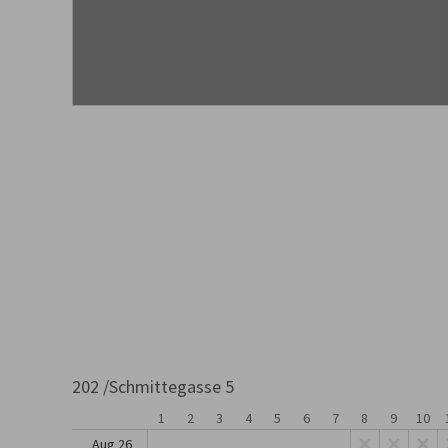
202 /Schmittegasse 5
1
2
3
4
5
6
7
8
9
10
Aug 26