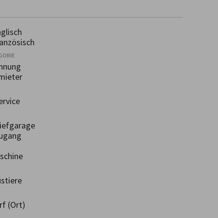
glisch
anzösisch
GORIE
hnung
mieter
rvice
efgarage
ugang
chine
stiere
f (Ort)