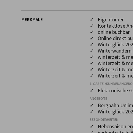
✓ Eigentümer
MERKMALE
✓ Kontaktlose An-
✓ online buchbar
✓ Online direkt bu
✓ Winterglück 20
✓ Winterwandern 
✓ winterzeit & me
✓ winterzeit & me
✓ Winterzeit & me
✓ Winterzeit & me
1. GÄSTE-/KUNDENANGEB
✓ Elektronische 
ANGEBOTE
✓ Bergbahn Unlim
✓ Winterglück 20
BESONDERHEITEN
✓ Nebensaison er
✓ Verkaufsstelle