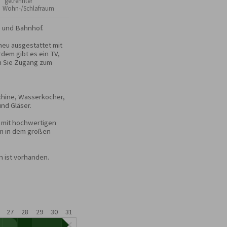
 getrennter
Wohn-/Schlafraum
und Bahnhof. 

eu ausgestattet mit 
em gibt es ein TV, 
 Sie Zugang zum 
hine, Wasserkocher, 
nd Gläser.

 mit hochwertigen 
m in dem großen 
 ist vorhanden.

27
28
29
30
31