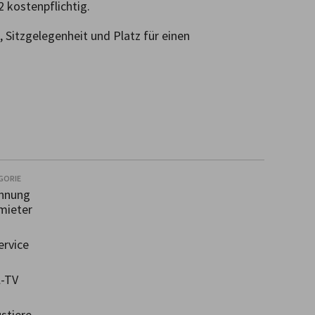
 kostenpflichtig.

Sitzgelegenheit und Platz für einen 
GORIE
hnung
mieter
rvice
-TV
stiere