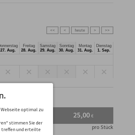
<<
<
heute
>
>>
onnerstag
Freitag
Samstag
Sonntag
Montag
Dienstag
27. Aug.
28. Aug.
29. Aug.
30. Aug.
31. Aug.
1. Sep.
×
×
×
×
×
×
n.
 Webseite optimal zu
25,00
€
d
eren“ stimmen Sie der
pro Stück
treffen und erteilte