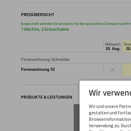
PREISÜBERSICHT
Dargestellt wird der Gesamtpreis für den gesuchten Zeitraum und Pe
7 Nächte, 2 Erwachsene
Mittwoch
Don
19. Aug.
20
Ferienwohnung Schneider
×
Ferienwohnung 53
Wir verwen
PRODUKTE & LEISTUNGEN
Wir und unsere Part
gestalten und fortl
Browserinformationen
Verwendung zu. Durch