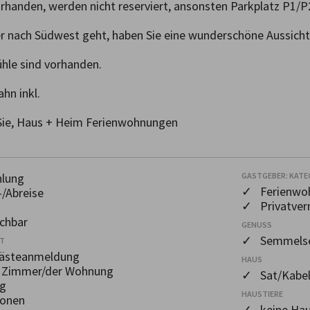
rhanden, werden nicht reserviert, ansonsten Parkplatz P1/P2
 nach Südwest geht, haben Sie eine wunderschöne Aussicht, 
ühle sind vorhanden.

n inkl.

 Sie, Haus + Heim Ferienwohnungen
hlung
GASTGEBER: KATE
✓ Ferienwo
/Abreise
✓ Privatver
chbar
GENUSS
✓ Semmelse
OT
Gästeanmeldung
HAUS
m Zimmer/der Wohnung
✓ Sat/Kabel
g
HAUSTIERE
ionen
✓ keine Hau