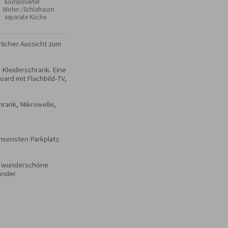
 kombinierter
Wohn-/Schlafraum
 separate Küche
licher Aussicht zum 
leiderschrank. Eine 
rd mit Flachbild-TV, 
rank, Mikrowelle, 
nsonsten Parkplatz 
e wunderschöne 
nder.
