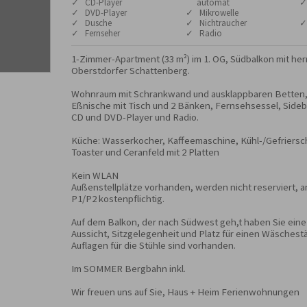
✓ CD-Player
automat
✓
✓ DVD-Player
✓ Mikrowelle
✓ Dusche
✓ Nichtraucher
✓
✓ Fernseher
✓ Radio
1-Zimmer-Apartment (33 m²) im 1. OG, Südbalkon mit herr
Oberstdorfer Schattenberg. 

Wohnraum mit Schrankwand und ausklappbaren Betten, K
Eßnische mit Tisch und 2 Bänken, Fernsehsessel, Sideboa
CD und DVD-Player und Radio.

Küche: Wasserkocher, Kaffeemaschine, Kühl-/Gefriersch
Toaster und Ceranfeld mit 2 Platten

Kein WLAN 

Außenstellplätze vorhanden, werden nicht reserviert, a
P1/P2 kostenpflichtig.

Auf dem Balkon, der nach Südwest geh,t haben Sie ein
Aussicht, Sitzgelegenheit und Platz für einen Wäschestä
Auflagen für die Stühle sind vorhanden.

Im SOMMER Bergbahn inkl.

Wir freuen uns auf Sie, Haus + Heim Ferienwohnungen