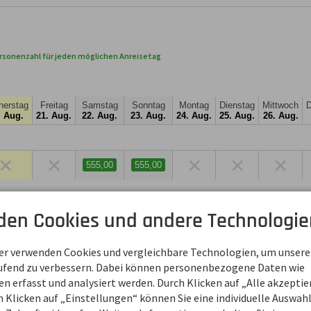
rsonenzahl für jeden möglichen Anreisetag
nerstag
Freitag
Samstag
Sonntag
Montag
Dienstag
Mittwoch
D
. Aug.
21. Aug.
22. Aug.
23. Aug.
24. Aug.
25. Aug.
26. Aug.
×
×
×
×
×
555,00
555,00
den Cookies und andere Technologie
ner verwenden Cookies und vergleichbare Technologien, um unsere
Produkt
aufend zu verbessern. Dabei können personenbezogene Daten wie
Kinderbett mit Wäsche un
 erfasst und analysiert werden. Durch Klicken auf „Alle akzepti
Hochstuhl
 Klicken auf „Einstellungen“ können Sie eine individuelle Auswahl 