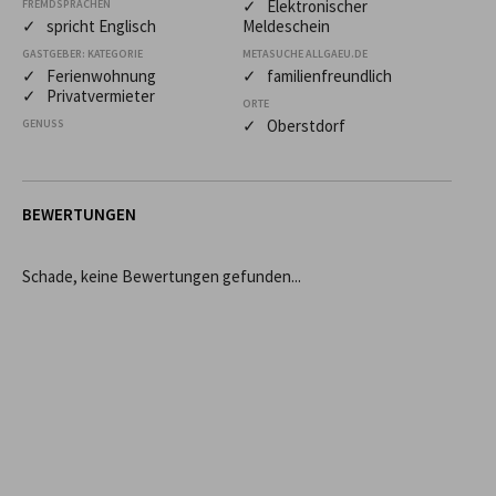
✓ Elektronischer
FREMDSPRACHEN
✓ spricht Englisch
Meldeschein
GASTGEBER: KATEGORIE
METASUCHE ALLGAEU.DE
✓ Ferienwohnung
✓ familienfreundlich
✓ Privatvermieter
ORTE
✓ Oberstdorf
GENUSS
BEWERTUNGEN
Schade, keine Bewertungen gefunden...