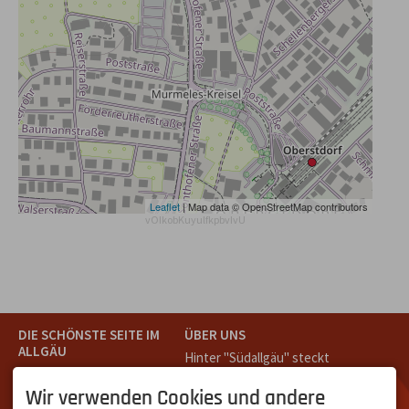
Leaflet
| Map data © OpenStreetMap contributors
vOIkobKuyulfkpbvIvU
DIE SCHÖNSTE SEITE IM
ÜBER UNS
ALLGÄU
Hinter "Südallgäu" steckt
Südallgäu ist der südliche
das Team von
Tramino
aus
Teil des Oberallgäus. Es
Oberstdorf.
Wir verwenden Cookies und andere
verbindet die Tourismus-
Unser Ziel ist ein attraktives