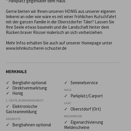
* Parkplatz gegenüber dem Haus 

Gerne bieten wir Ihnen unseren HONIG aus unserer eigenen 
Imkerei an oder wie wäre es mit einer fröhlichen Kutschfahrt 
mit der ganzen Familie in die Oberstdorfer Täler? Lassen Sie 
Ihre Seele etwas baumeln und die Landschaft hinter dem 
Rücken braver Rösser malerisch an sich vorbeiziehen.

Mehr Infos erhalten Sie auch auf unserer Homepage unter 
www.lohnkutscherei-schuster.de
MERKMALE
✓ Bergbahn optional
✓ Semmelservice
✓ Direktvermarktung
HAUS
✓ Honig
✓ Parkplatz/Carport
1. GÄSTE-/KUNDENANGEBOT
LAGE
✓ Elektronische
✓ Oberstdorf (Ort)
Gästeanmeldung
MELDEWESEN
ANGEBOTE
✓ Eigenarchivierung
✓ Bergbahnen optional
Meldescheine