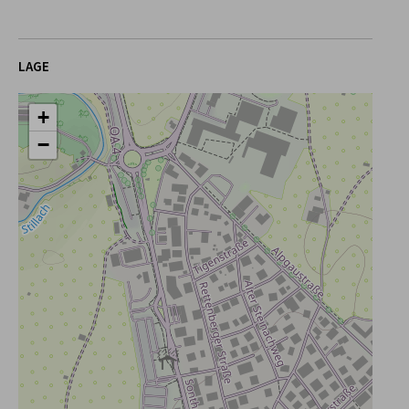
LAGE
+
−