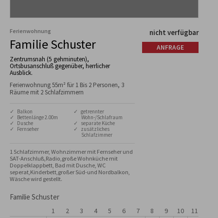
Ferienwohnung
nicht verfügbar
Familie Schuster
ANFRAGE
Zentrumsnah (5 gehminuten),
Ortsbusanschluß gegenüber, herrlicher
Ausblick.
Ferienwohnung 55m² für 1 Bis 2 Personen, 3
Räume mit 2 Schlafzimmern
✓ Balkon
✓ getrennter
✓ Bettenlänge 2.00m
Wohn-/Schlafraum
✓ Dusche
✓ separate Küche
✓ Fernseher
✓ zusätzliches
Schlafzimmer
1 Schlafzimmer, Wohnzimmer mit Fernseher und 
SAT-Anschluß,Radio,große Wohnküche mit 
Doppelklappbett, Bad mit Dusche, WC 
seperat,Kinderbett,großer Süd-und Nordbalkon, 
Wäsche wird gestellt.
Familie Schuster
1
2
3
4
5
6
7
8
9
10
11
12