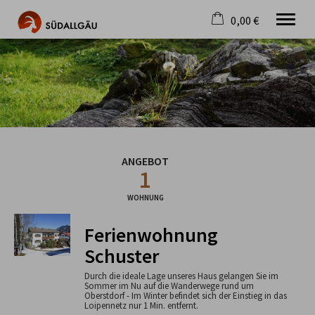
0,00 €
×
Warenkorb ist leer
Die schönste Seite im Allgäu
Aktuell
Destination
Gastgeber
Gastronomie
ANGEBOT
Wandern
1
Mountainbike
Tipps
WOHNUNG
Jobs
Ferienwohnung
Schuster
Durch die ideale Lage unseres Haus gelangen Sie im
Sommer im Nu auf die Wanderwege rund um
Oberstdorf - Im Winter befindet sich der Einstieg in das
Loipennetz nur 1 Min. entfernt.