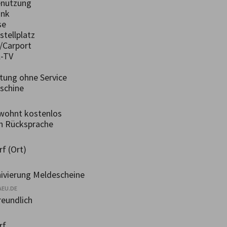
nutzung
ank
se
tellplatz
/Carport
-TV
ung ohne Service
chine
wohnt kostenlos
h Rücksprache
f (Ort)
ivierung Meldescheine
AEU.DE
eundlich
rf