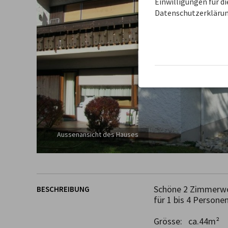
Einwilligungen für d
Datenschutzerklärun
Aussenansicht des Hauses
Schöne 2 Zimmerwoh
BESCHREIBUNG
für 1 bis 4 Personen
Grösse:   ca.44m²
