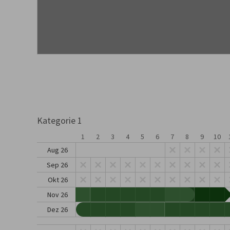
Kategorie 1
1
2
3
4
5
6
7
8
9
10
Aug 26
Sep 26
Okt 26
Nov 26
Dez 26