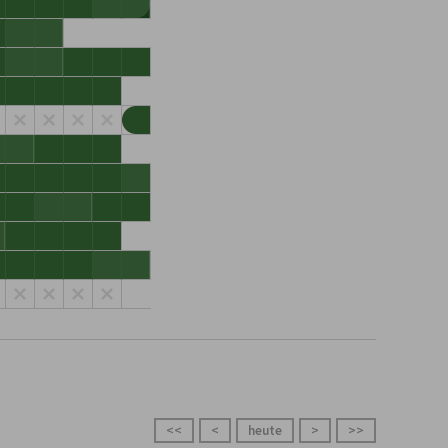
<<
<
heute
>
>>