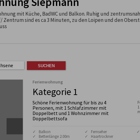
hnung Siepmann
hnung mit Küche, BadWC und Balkon. Ruhig und zentrumsna
/ Zentrum sind es ca 3 Minuten, zu den Loipen und den Oberst
Fuss
chsene
Ferienwohnung
Kategorie 1
Schöne Ferienwohnung für bis zu 4
F
1
Personen, mit 1 Schlafzimmer mit
m
Doppelbett und 1 Wohnzimmer mit
Doppelbettsofa
✓ Balkon
✓ Fernseher
✓
✓ Bettenlänge 2.00m
✓ Haartrockner