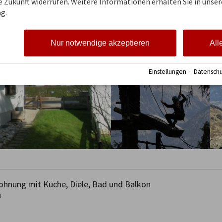
ie Zukunft widerrufen. Weitere Informationen erhalten Sie in unser
g.
Nur notwendige akzeptieren
All
Einstellungen
·
Datenschu
nung mit Küche, Diele, Bad und Balkon


