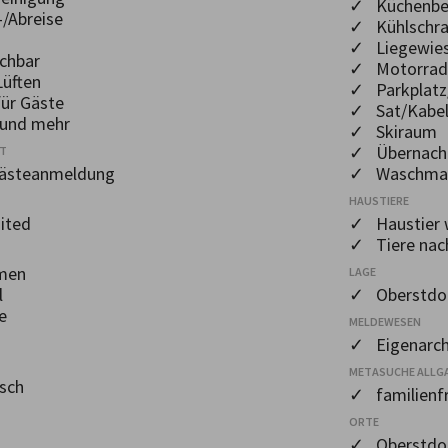
✓ Küchenbe
/Abreise
✓ Kühlschr
✓ Liegewie
chbar
✓ Motorrads
üften
✓ Parkplatz
ür Gäste
✓ Sat/Kabel
und mehr
✓ Skiraum
✓ Übernacht
OT
Gästeanmeldung
✓ Waschmas
HAUSTIERE
ited
✓ Haustier 
✓ Tiere nac
men
LAGE
l
✓ Oberstdor
e
MELDEWESEN
✓ Eigenarch
METASUCHE ALLG
sch
✓ familienfr
ORTE
✓ Oberstdo