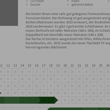
✓ CD-Player
✓ Radio
✓
✓ Dusche
✓ getrennte Betten
Die bieten Ihnen eine sehr gut gelegene Ferienwohnung, d
Personen bietet. Die Wohnung ist gut ausgerüstet und ge
Betten/Matratzen wurden 2015 erneuert, der Bodenbel
2014 runderneuert. Es gibt 2 getrennte Schlafräume. Im
neues Bettsofa mit toller Matratze (160 x 200), im Schlaf
Doppelbett mit ebenfalls neuer Matratze (140 x 200).

Die Küche ist bestens ausgerüstet mit Ofen, Kühlschran
Racletteofen, etc. 2015 wurde ein neuer Flachbild TV ang
hervorragendes Bild bietet.
11
12
13
14
15
16
17
18
19
20
21
22
23
24
25
26