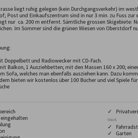
rasse liegt ruhig gelegen (kein Durchgangsverkehr) im westli
; Post und Einkaufszentrum sind in nur 3 min. zu Fuss zur er
egt nur  ca. 200 m entfernt. Sämtliche grossen Skigebiete: Neb
ichen. Im Sommer sind die grünen Wiesen von Oberstdorf nur 
ung:

it Doppelbett und Radiowecker mit CD-Fach.

it Balkon, 1 Ausziehbetten; mit den Massen 160 x 200; eine
m Sofa, welches man ebenfalls ausziehen kann. Dazu kommt 
dem bieten wir kostenlos über 100 Bücher und viel Spiele für 
Küche
ereich
✓ Privatver
eingehalten
HAUS
hlung
✓ Fahrradste
on
✓ Garten
einigung