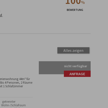
100
%
h
BEWERTUNG
d.
Alles zeigen
nicht verfügbar
ANFRAGE
erienwohnung 44m² für
 Bis 4 Personen, 2 Räume
it 1 Schlafzimmer
 getrennter
Wohn-/Schlafraum