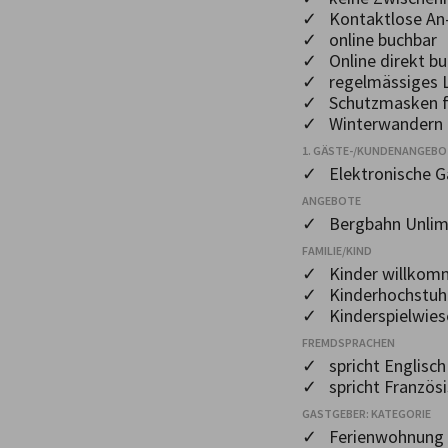
✓ Kontaktlose An-
✓ online buchbar
✓ Online direkt bu
✓ regelmässiges L
✓ Schutzmasken f
✓ Winterwandern 
1. GÄSTE-/KUNDENANGEB
✓ Elektronische 
ANGEBOTE
✓ Bergbahn Unlim
FAMILIE/KIND
✓ Kinder willkom
✓ Kinderhochstuh
✓ Kinderspielwies
FREMDSPRACHEN
✓ spricht Englisch
✓ spricht Französi
GASTGEBER: KATEGORIE
✓ Ferienwohnung