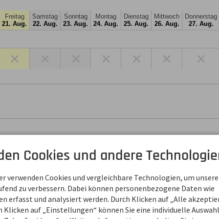
Freitag
Samstag
Sonntag
Montag
Dienstag
Mittwoch
Donnerstag
21. Aug.
22. Aug.
23. Aug.
24. Aug.
25. Aug.
26. Aug.
27. Aug.
×
×
×
×
×
×
×
den Cookies und andere Technologie
ner verwenden Cookies und vergleichbare Technologien, um unsere
aufend zu verbessern. Dabei können personenbezogene Daten wie
 erfasst und analysiert werden. Durch Klicken auf „Alle akzepti
 Klicken auf „Einstellungen“ können Sie eine individuelle Auswahl 