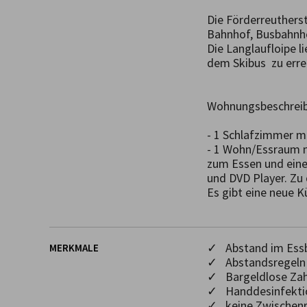
Die Förderreutherst
Bahnhof, Busbahnhof
Die Langlaufloipe li
dem Skibus  zu erre
Wohnungsbeschreib
- 1 Schlafzimmer m
- 1 Wohn/Essraum m
zum Essen und eine
und DVD Player. Zu 
Es gibt eine neue 
✓ Abstand im Essb
MERKMALE
✓ Abstandsregeln 
✓ Bargeldlose Za
✓ Handdesinfekti
✓ keine Zwischenr