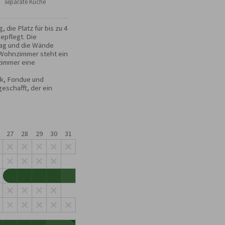
 separate Küche
ie Platz für bis zu 4 
pflegt. Die 
ag und die Wände 
 Wohnzimmer steht ein 
zimmer eine 
k, Fondue und 
eschafft, der ein 
27
28
29
30
31