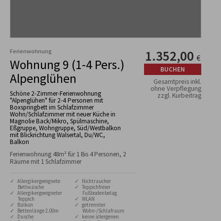
Ferienwohnung
1.352,00
€
Wohnung 9 (1-4 Pers.)
BUCHEN
Alpenglühen
Gesamtpreis inkl.
ohne Verpflegung
Schöne 2-Zimmer-Ferienwohnung
zzgl. Kurbeitrag
"Alpenglühen" für 2-4 Personen mit
Boxspringbett im Schlafzimmer
Wohn/Schlafzimmer mit neuer Küche in
Magnolie Back/Mikro, Spülmaschine,
Eßgruppe, Wohngruppe, Süd/Westbalkon
mit Blickrichtung Walsertal, Du/WC,
Balkon
Ferienwohnung 48m² für 1 Bis 4 Personen, 2
Räume mit 1 Schlafzimmer
✓ Allergikergeeignete
✓ Nichtraucher
Bettwäsche
✓ Teppichfreier
✓ Allergikergeeigneter
Fußbodenbelag
Teppich
✓ WLAN
✓ Balkon
✓ getrennter
✓ Bettenlänge 2.00m
Wohn-/Schlafraum
✓ Dusche
✓ keine allergenen