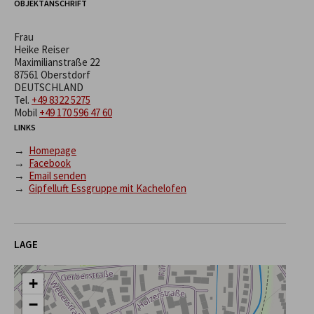
OBJEKTANSCHRIFT
Frau
Heike Reiser
Maximilianstraße 22
87561 Oberstdorf
DEUTSCHLAND
Tel.
+49 8322 5275
Mobil
+49 170 596 47 60
LINKS
→
Homepage
→
Facebook
→
Email senden
→
Gipfelluft Essgruppe mit Kachelofen
LAGE
+
−