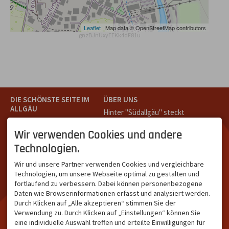
Leaflet
| Map data © OpenStreetMap contributors
gnzBJnUxyEEKk4dF81u
DIE SCHÖNSTE SEITE IM
ÜBER UNS
ALLGÄU
Hinter "Südallgäu" steckt
Südallgäu ist der südliche
das Team von
Tramino
aus
Teil des Oberallgäus. Es
Oberstdorf.
Wir verwenden Cookies und andere
verbindet die Tourismus-
Unser Ziel ist ein attraktives
Technologien.
Destinationen Oberstdorf,
touristisches Portal,
Bad Hindelang und
welches für Gäste und
Wir und unsere Partner verwenden Cookies und vergleichbare
Kleinwalsertal und beliebte
Leistungsträger im
Technologien, um unsere Webseite optimal zu gestalten und
Urlaubsziele wie die
südlichen Oberallgäu eine
fortlaufend zu verbessern. Dabei können personenbezogene
Hörnerdörfer, Alpsee-
starke Plattform bietet.
Daten wie Browserinformationen erfasst und analysiert werden.
Grünten, Oberstaufen oder
Durch Klicken auf „Alle akzeptieren“ stimmen Sie der
Wertach im Allgäu.
Verwendung zu. Durch Klicken auf „Einstellungen“ können Sie
NETZWERK & REICHWEITE
eine individuelle Auswahl treffen und erteilte Einwilligungen für