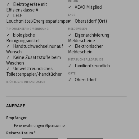
INTERN
✓ Elektrogeräte mit
✓ VEVO Mitglied
Effizienzklasse A
✓ LED-
LAGE
Leuchtmittel/Energiesparlampen
✓ Oberstdorf (Ort)
7. HOUSEKEEPING/REINIGUNG
MELDEWESEN
✓ biologische
✓ Eigenarchivierung
Reinigungsmittel
Meldescheine
✓ Handtuchwechsel nur auf
✓ Elektronischer
Wunsch
Meldeschein
✓ Keine Zusatzstoffe beim
METASUCHE ALLGAEU.DE
Waschen
✓ familienfreundlich
✓ Umweltfreundliches
Toilettenpapier/-handtücher
ORTE
✓ Oberstdorf
8. ÖRTLICHE INFRASTUKTUR
ANFRAGE
Empfänger
Ferienwohnungen Alpensonne
Reisezeitraum *