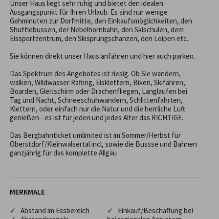
Unser Haus liegt sehr ruhig und bietet den idealen 
Ausgangspunkt für Ihren Urlaub. Es sind nur wenige 
Gehminuten zur Dorfmitte, den Einkaufsmöglichkeiten, den 
Shuttlebussen, der Nebelhornbahn, den Skischulen, dem 
Eissportzentrum, den Skisprungschanzen, den Loipen etc. 

Sie können direkt unser Haus anfahren und hier auch parken. 

Das Spektrum des Angebotes ist riesig. Ob Sie wandern, 
walken, Wildwasser Rafting, Eisklettern, Biken, Skifahren, 
Boarden, Gleitschirm oder Drachenfliegen, Langlaufen bei 
Tag und Nacht, Schneeschuhwandern, Schlittenfahrten, 
Klettern, oder einfach nur die Natur und die herrliche Luft 
genießen - es ist für jeden und jedes Alter das RICHTIGE.

Das Bergbahnticket umlimited ist im Sommer/Herbst für 
Oberstdorf/Kleinwalsertal incl, sowie die Bussse und Bahnen 
ganzjährig für das komplette Allgäu
MERKMALE
✓ Abstand im Essbereich
✓ Einkauf/Beschaffung bei