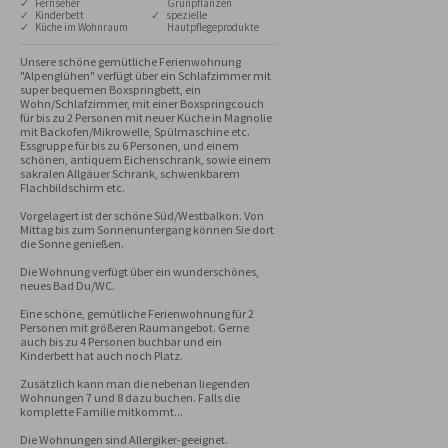
✓ Fernseher
Grünpflanzen
✓ Kinderbett
✓ spezielle
✓ Küche im Wohnraum
Hautpflegeprodukte
Unsere schöne gemütliche Ferienwohnung 
"Alpenglühen" verfügt über ein Schlafzimmer mit 
super bequemen Boxspringbett, ein 
Wohn/Schlafzimmer, mit einer Boxspringcouch 
für bis zu 2 Personen mit neuer Küche in Magnolie 
mit Backofen/Mikrowelle, Spülmaschine etc. 
Essgruppe für bis zu 6 Personen, und einem 
schönen, antiquem Eichenschrank, sowie einem 
sakralen Allgäuer Schrank, schwenkbarem 
Flachbildschirm etc. 

Vorgelagert ist der schöne Süd/Westbalkon. Von 
Mittag bis zum Sonnenuntergang können Sie dort 
die Sonne genießen.

Die Wohnung verfügt über ein wunderschönes, 
neues Bad Du/WC. 

Eine schöne, gemütliche Ferienwohnung für 2 
Personen mit größeren Raumangebot. Gerne 
auch bis zu 4 Personen buchbar und ein 
Kinderbett hat auch noch Platz. 

Zusätzlich kann man die nebenan liegenden 
Wohnungen 7 und 8 dazu buchen. Falls die 
komplette Familie mitkommt...

Die Wohnungen sind Allergiker-geeignet.