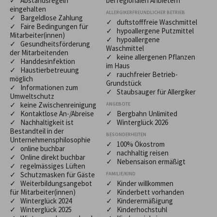
✓ Abstandsregeln
bei regionalen Anbietern
eingehalten
ALLERGIKERFREUNDLICHER BETRIEB
✓ Bargeldlose Zahlung
✓ duftstofffreie Waschmittel
✓ Faire Bedingungen für
✓ hypoallergene Putzmittel
Mitarbeiter(innen)
✓ hypoallergene
✓ Gesundheitsförderung
Waschmittel
der Mitarbeitenden
✓ keine allergenen Pflanzen
✓ Handdesinfektion
im Haus
✓ Haustierbetreuung
✓ rauchfreier Betrieb-
möglich
Grundstück
✓ Informationen zum
✓ Staubsauger für Allergiker
Umweltschutz
✓ keine Zwischenreinigung
ANGEBOTE
✓ Kontaktlose An-/Abreise
✓ Bergbahn Unlimited
✓ Nachhaltigkeit ist
✓ Winterglück 2026
Bestandteil in der
BESONDERHEITEN
Unternehmensphilosophie
✓ 100% Ökostrom
✓ online buchbar
✓ nachhaltig reisen
✓ Online direkt buchbar
✓ Nebensaison ermäßigt
✓ regelmässiges Lüften
✓ Schutzmasken für Gäste
FAMILIE/KIND
✓ Weiterbildungsangebot
✓ Kinder willkommen
für Mitarbeiter(innen)
✓ Kinderbett vorhanden
✓ Winterglück 2024
✓ Kinderermäßigung
✓ Winterglück 2025
✓ Kinderhochstuhl