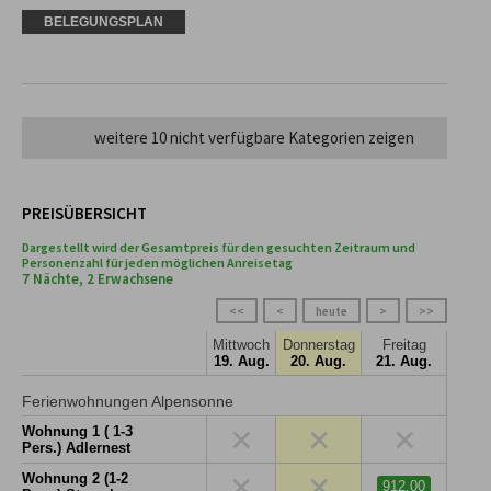
BELEGUNGSPLAN
weitere 10 nicht verfügbare Kategorien zeigen
PREISÜBERSICHT
Dargestellt wird der Gesamtpreis für den gesuchten Zeitraum und
Personenzahl für jeden möglichen Anreisetag
7 Nächte, 2 Erwachsene
<<
<
heute
>
>>
Mittwoch
Donnerstag
Freitag
19. Aug.
20. Aug.
21. Aug.
Ferienwohnungen Alpensonne
×
×
×
Wohnung 1 ( 1-3
Pers.) Adlernest
×
×
Wohnung 2 (1-2
912,00