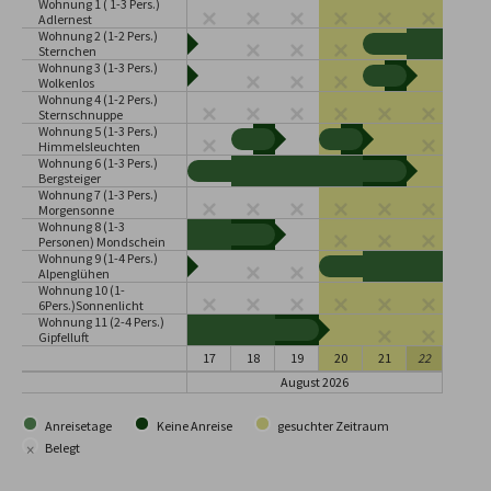
Wohnung 1 ( 1-3 Pers.)
Adlernest
Wohnung 2 (1-2 Pers.)
Sternchen
Wohnung 3 (1-3 Pers.)
Wolkenlos
Wohnung 4 (1-2 Pers.)
Sternschnuppe
Wohnung 5 (1-3 Pers.)
Himmelsleuchten
Wohnung 6 (1-3 Pers.)
Bergsteiger
Wohnung 7 (1-3 Pers.)
Morgensonne
Wohnung 8 (1-3
Personen) Mondschein
Wohnung 9 (1-4 Pers.)
Alpenglühen
Wohnung 10 (1-
6Pers.)Sonnenlicht
Wohnung 11 (2-4 Pers.)
Gipfelluft
17
18
19
20
21
22
August 2026
Anreisetage
Keine Anreise
gesuchter Zeitraum
×
Belegt