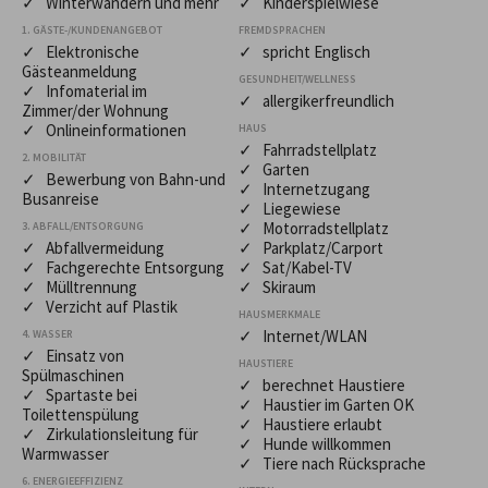
✓ Winterwandern und mehr
✓ Kinderspielwiese
1. GÄSTE-/KUNDENANGEBOT
FREMDSPRACHEN
✓ Elektronische
✓ spricht Englisch
Gästeanmeldung
GESUNDHEIT/WELLNESS
✓ Infomaterial im
✓ allergikerfreundlich
Zimmer/der Wohnung
✓ Onlineinformationen
HAUS
✓ Fahrradstellplatz
2. MOBILITÄT
✓ Garten
✓ Bewerbung von Bahn-und
✓ Internetzugang
Busanreise
✓ Liegewiese
✓ Motorradstellplatz
3. ABFALL/ENTSORGUNG
✓ Abfallvermeidung
✓ Parkplatz/Carport
✓ Fachgerechte Entsorgung
✓ Sat/Kabel-TV
✓ Mülltrennung
✓ Skiraum
✓ Verzicht auf Plastik
HAUSMERKMALE
✓ Internet/WLAN
4. WASSER
✓ Einsatz von
HAUSTIERE
Spülmaschinen
✓ berechnet Haustiere
✓ Spartaste bei
✓ Haustier im Garten OK
Toilettenspülung
✓ Haustiere erlaubt
✓ Zirkulationsleitung für
✓ Hunde willkommen
Warmwasser
✓ Tiere nach Rücksprache
6. ENERGIEEFFIZIENZ