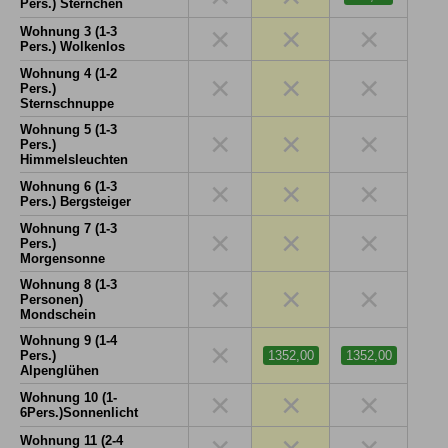
Pers.) Sternchen
×
×
×
Wohnung 3 (1-3
Pers.) Wolkenlos
Wohnung 4 (1-2
×
×
×
Pers.)
Sternschnuppe
Wohnung 5 (1-3
×
×
×
Pers.)
Himmelsleuchten
×
×
×
Wohnung 6 (1-3
Pers.) Bergsteiger
Wohnung 7 (1-3
×
×
×
Pers.)
Morgensonne
Wohnung 8 (1-3
×
×
×
Personen)
Mondschein
Wohnung 9 (1-4
×
Pers.)
1352,00
1352,00
Alpenglühen
×
×
×
Wohnung 10 (1-
6Pers.)Sonnenlicht
×
×
×
Wohnung 11 (2-4