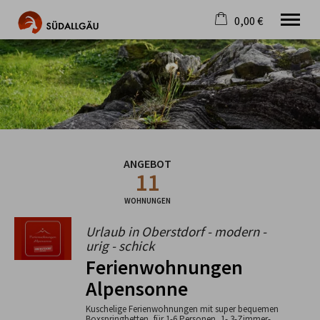
0,00 €
×
Warenkorb ist leer
Die schönste Seite im Allgäu
Aktuell
Destination
Gastgeber
Gastronomie
ANGEBOT
Wandern
11
Mountainbike
Tipps
WOHNUNGEN
Jobs
Urlaub in Oberstdorf - modern -
urig - schick
Ferienwohnungen
Alpensonne
Kuschelige Ferienwohnungen mit super bequemen
Boxspringbetten, für 1-6 Personen, 1- 3-Zimmer-