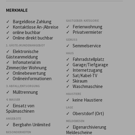
MERKMALE
✓ Bargeldlose Zahlung
GASTGEBER: KATEGORIE
✓ Ferienwohnung
✓ Kontaktlose An-/Abreise
✓ Privatvermieter
✓ online buchbar
✓ Online direkt buchbar
GENUSS
✓ Semmelservice
1. GÄSTE-/KUNDENANGEBOT
✓ Elektronische
HAUS
Gästeanmeldung
✓ Fahrradstellplatz
✓ Infomaterial im
✓ Garage/Tiefgarage
Zimmer/der Wohnung
✓ Internetzugang
✓ Onlinebewertung
✓ Sat/Kabel-TV
✓ Onlineinformationen
✓ Skiraum
✓ Waschmaschine
3. ABFALL/ENTSORGUNG
✓ Mülltrennung
HAUSTIERE
✓ keine Haustiere
4. WASSER
✓ Einsatz von
LAGE
Spülmaschinen
✓ Oberstdorf (Ort)
ANGEBOTE
MELDEWESEN
✓ Bergbahn Unlimited
✓ Eigenarchivierung
Meldescheine
BESONDERHEITEN