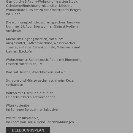
Gemütliche 1-Raum-Wohnung im ersten Stock. 
Gehobene Einrichtung mit antiken Möbeln . 
Wunderbare Aussicht zu den Oberstdorfer Bergen 
im Süden.

Die Wohnung befindet sich im gleichen Haus wie 
Nummer 59. Auch hier wohnen Sie in stilvollem 
Ambiente.

Küche: im Eingangsbereich, mit allem 
ausgestattet, Kaffeemaschine, Wasserkocher, 
Toaster, 2-PlattenCerankochfeld, Mikrowelle und 
kleinem Backofen.

Wohnzimmer: Schlafcouch, Radio mit Bluetooth, 
Esstisch mit Stühlen, TV

Bad mit Dusche, Waschbecken und WC

Skiraum und Münzwaschmaschine im Keller 
vorhanden

Balkon mit Tisch und 2 Stühlen

Leider kein Parkplatz vorhanden!

Wlan kostenlos

Im Sommer Bergbahnen Inklusive

Wir freuen uns auf Sie, 

Ihr Team von Haus+Heim Ferienwohnungen
BELEGUNGSPLAN