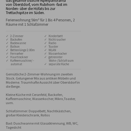
das gesamte östliche Alpenpanorama
von Oberstdorf, vom Rubihorn -fast im
Norden- über die Höfats bis zur
Trettachspitze im Süden.
Ferienwohnung 56m² für 1 Bis 4 Personen, 2
Räume mit 1 Schlafzimmer
✓ 2-Zimmer
✓ Kinderbett
✓ Backofen
✓ Nichtraucher
✓ Badewanne
✓ Radio
✓ Balkon
✓ Toaster
✓ Bettenlänge 2.00m
✓ WLAN
✓ Fernseher
✓ Wasserkocher
✓ Haartrockner
✓ getrennter
✓ Kaffeemaschine/ -
Wohn-/Schlafraum
automat
✓ separate Küche
Gemütliche 2-Zimmer-Wohnung im zweiten 
Stock. Gelungener Mix aus antiken Möbeln und 
Moderne. Traumhafte Aussicht über Oberstdorf in 
die Berge.

Kleine Küche mit Ceranfeld, Backofen, 
Kaffeemaschine, Wasserkocher, Mikro,Toaster, 
uvm.

Schlafzimmer: Doppelbett, Nachtkästchen, 
großer Kleiderschrank, Rollos

Bad: Duschwanne mit Glasabtrennung, WB, WC, 
Tageslicht
