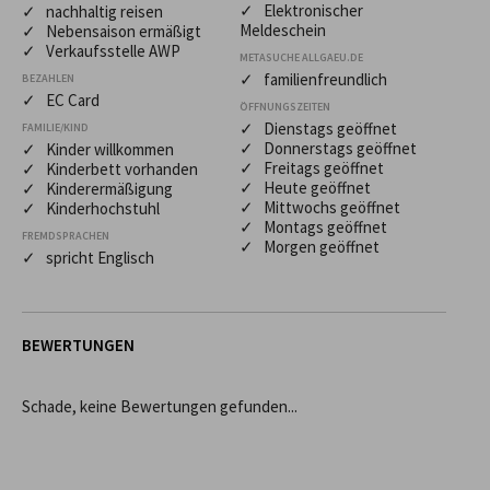
✓ Elektronischer
✓ nachhaltig reisen
Meldeschein
✓ Nebensaison ermäßigt
✓ Verkaufsstelle AWP
METASUCHE ALLGAEU.DE
✓ familienfreundlich
BEZAHLEN
✓ EC Card
ÖFFNUNGSZEITEN
✓ Dienstags geöffnet
FAMILIE/KIND
✓ Donnerstags geöffnet
✓ Kinder willkommen
✓ Freitags geöffnet
✓ Kinderbett vorhanden
✓ Heute geöffnet
✓ Kinderermäßigung
✓ Mittwochs geöffnet
✓ Kinderhochstuhl
✓ Montags geöffnet
FREMDSPRACHEN
✓ Morgen geöffnet
✓ spricht Englisch
BEWERTUNGEN
Schade, keine Bewertungen gefunden...