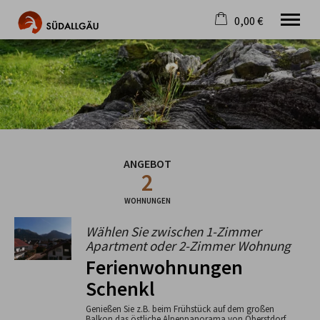
0,00 €
×
Warenkorb ist leer
Die schönste Seite im Allgäu
Aktuell
Destination
Gastgeber
Gastronomie
ANGEBOT
Wandern
2
Mountainbike
Tipps
WOHNUNGEN
Jobs
Wählen Sie zwischen 1-Zimmer
Apartment oder 2-Zimmer Wohnung
Ferienwohnungen
Schenkl
Genießen Sie z.B. beim Frühstück auf dem großen
Balkon das östliche Alpenpanorama von Oberstdorf.