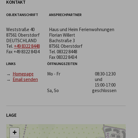
KONTAKT
OBJEKTANSCHRIFT
ANSPRECHPARTNER
Weststraße 40
Haus und Heim Ferienwohnungen
87561 Oberstdorf
Florian Willert
DEUTSCHLAND
Bachstraße 3
Tel.
+49 8322 8448
87561 Oberstdorf
Fax +49 8322 8434
Tel.
08322 8448
Fax 08322 8434
LINKS
ÖFFNUNGSZEITEN
→
Homepage
Mo - Fr
08:30-12:30
→
Email senden
und
15:00-17:00
Sa, So
geschlossen
LAGE
+