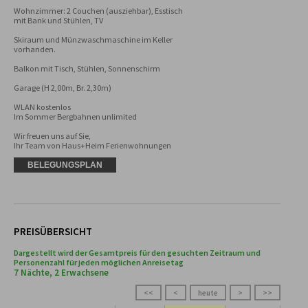
Wohnzimmer: 2 Couchen (ausziehbar), Esstisch 
mit Bank und Stühlen, TV

Skiraum und Münzwaschmaschine im Keller 
vorhanden.

Balkon mit Tisch, Stühlen, Sonnenschirm

Garage (H 2,00m, Br. 2,30m)

WLAN kostenlos

Im Sommer Bergbahnen unlimited

Wir freuen uns auf Sie,

Ihr Team von Haus+Heim Ferienwohnungen
BELEGUNGSPLAN
PREISÜBERSICHT
Dargestellt wird der Gesamtpreis für den gesuchten Zeitraum und
Personenzahl für jeden möglichen Anreisetag
7 Nächte, 2 Erwachsene
<<
<
heute
>
>>