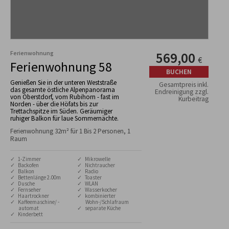
Ferienwohnung
569,00
€
Ferienwohnung 58
BUCHEN
Genießen Sie in der unteren Weststraße
Gesamtpreis inkl.
das gesamte östliche Alpenpanorama
Endreinigung zzgl.
von Oberstdorf, vom Rubihorn - fast im
Kurbeitrag
Norden - über die Höfats bis zur
Trettachspitze im Süden. Geräumiger
ruhiger Balkon für laue Sommernächte.
Ferienwohnung 32m² für 1 Bis 2 Personen, 1
Raum
✓ 1-Zimmer
✓ Mikrowelle
✓ Backofen
✓ Nichtraucher
✓ Balkon
✓ Radio
✓ Bettenlänge 2.00m
✓ Toaster
✓ Dusche
✓ WLAN
✓ Fernseher
✓ Wasserkocher
✓ Haartrockner
✓ kombinierter
✓ Kaffeemaschine/ -
Wohn-/Schlafraum
automat
✓ separate Küche
✓ Kinderbett