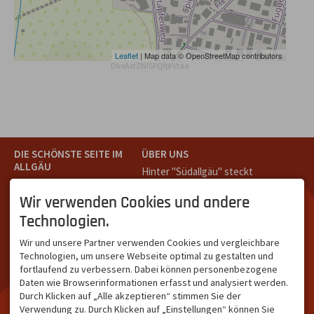
Leaflet
| Map data © OpenStreetMap contributors
DkoAxtZNlSPQfpYVtaa
DIE SCHÖNSTE SEITE IM
ÜBER UNS
ALLGÄU
Hinter "Südallgäu" steckt
Südallgäu ist der südliche
das Team von
Tramino
aus
Teil des Oberallgäus. Es
Oberstdorf.
Wir verwenden Cookies und andere
verbindet die Tourismus-
Unser Ziel ist ein attraktives
Technologien.
Destinationen Oberstdorf,
touristisches Portal,
Bad Hindelang und
welches für Gäste und
Wir und unsere Partner verwenden Cookies und vergleichbare
Kleinwalsertal und beliebte
Leistungsträger im
Technologien, um unsere Webseite optimal zu gestalten und
Urlaubsziele wie die
südlichen Oberallgäu eine
fortlaufend zu verbessern. Dabei können personenbezogene
Hörnerdörfer, Alpsee-
starke Plattform bietet.
Daten wie Browserinformationen erfasst und analysiert werden.
Grünten, Oberstaufen oder
Durch Klicken auf „Alle akzeptieren“ stimmen Sie der
Wertach im Allgäu.
Verwendung zu. Durch Klicken auf „Einstellungen“ können Sie