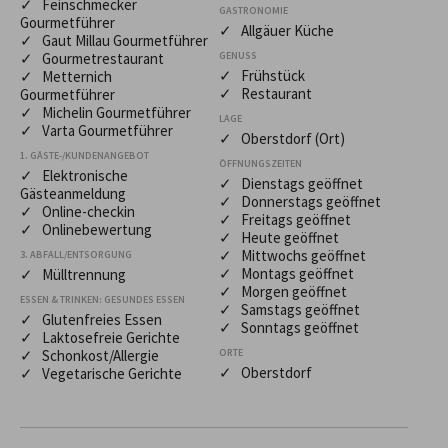
✓ Feinschmecker
GASTRONOMIE
Gourmetführer
✓ Allgäuer Küche
✓ Gaut Millau Gourmetführer
✓ Gourmetrestaurant
GENUSS
✓ Frühstück
✓ Metternich
✓ Restaurant
Gourmetführer
✓ Michelin Gourmetführer
LAGE
✓ Varta Gourmetführer
✓ Oberstdorf (Ort)
1. GÄSTE-/KUNDENANGEBOT
ÖFFNUNGSZEITEN
✓ Elektronische
✓ Dienstags geöffnet
Gästeanmeldung
✓ Donnerstags geöffnet
✓ Online-checkin
✓ Freitags geöffnet
✓ Onlinebewertung
✓ Heute geöffnet
✓ Mittwochs geöffnet
3. ABFALL/ENTSORGUNG
✓ Montags geöffnet
✓ Mülltrennung
✓ Morgen geöffnet
ESSEN & TRINKEN: GESUNDES ESSEN
✓ Samstags geöffnet
✓ Glutenfreies Essen
✓ Sonntags geöffnet
✓ Laktosefreie Gerichte
✓ Schonkost/Allergie
ORTE
✓ Oberstdorf
✓ Vegetarische Gerichte