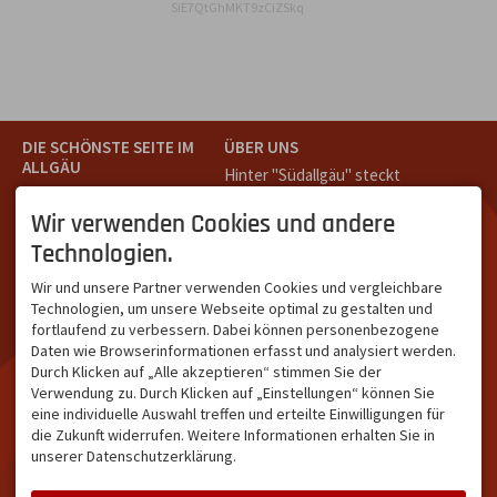
SiE7QtGhMKT9zCiZSkq
DIE SCHÖNSTE SEITE IM
ÜBER UNS
ALLGÄU
Hinter "Südallgäu" steckt
Südallgäu ist der südliche
das Team von
Tramino
aus
Teil des Oberallgäus. Es
Oberstdorf.
Wir verwenden Cookies und andere
verbindet die Tourismus-
Unser Ziel ist ein attraktives
Technologien.
Destinationen Oberstdorf,
touristisches Portal,
Bad Hindelang und
welches für Gäste und
Wir und unsere Partner verwenden Cookies und vergleichbare
Kleinwalsertal und beliebte
Leistungsträger im
Technologien, um unsere Webseite optimal zu gestalten und
Urlaubsziele wie die
südlichen Oberallgäu eine
fortlaufend zu verbessern. Dabei können personenbezogene
Hörnerdörfer, Alpsee-
starke Plattform bietet.
Daten wie Browserinformationen erfasst und analysiert werden.
Grünten, Oberstaufen oder
Durch Klicken auf „Alle akzeptieren“ stimmen Sie der
Wertach im Allgäu.
Verwendung zu. Durch Klicken auf „Einstellungen“ können Sie
NETZWERK & REICHWEITE
eine individuelle Auswahl treffen und erteilte Einwilligungen für
die Zukunft widerrufen. Weitere Informationen erhalten Sie in
ca. 36.700 Abos bei
unserer Datenschutzerklärung.
Facebook
ca. 18.400 Abos bei