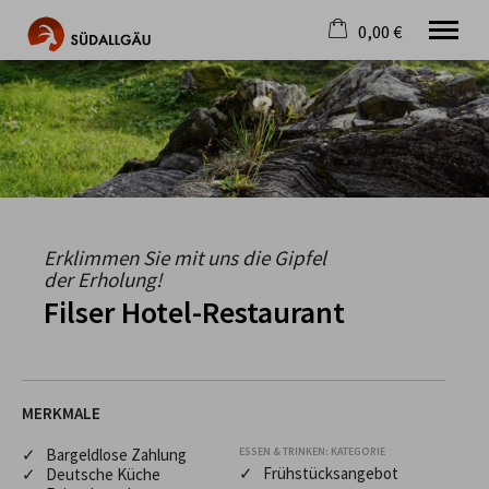
0,00 €
×
Warenkorb ist leer
Die schönste Seite im Allgäu
Aktuell
Destination
Gastgeber
Gastronomie
Wandern
Erklimmen Sie mit uns die Gipfel
Mountainbike
der Erholung!
Tipps
Filser Hotel-Restaurant
Jobs
MERKMALE
✓ Bargeldlose Zahlung
ESSEN & TRINKEN: KATEGORIE
✓ Frühstücksangebot
✓ Deutsche Küche