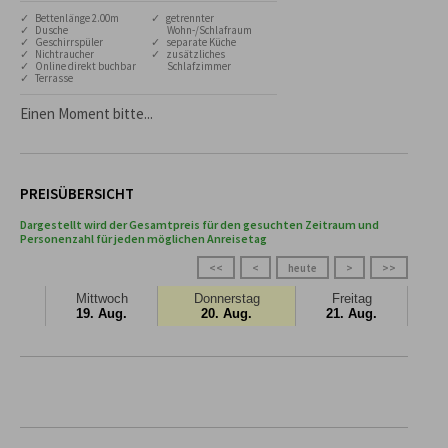
✓ Bettenlänge 2.00m
✓ getrennter
✓ Dusche
Wohn-/Schlafraum
✓ Geschirrspüler
✓ separate Küche
✓ Nichtraucher
✓ zusätzliches
✓ Online direkt buchbar
Schlafzimmer
✓ Terrasse
Einen Moment bitte...
PREISÜBERSICHT
Dargestellt wird der Gesamtpreis für den gesuchten Zeitraum und
Personenzahl für jeden möglichen Anreisetag
<<
<
heute
>
>>
Mittwoch
Donnerstag
Freitag
19. Aug.
20. Aug.
21. Aug.