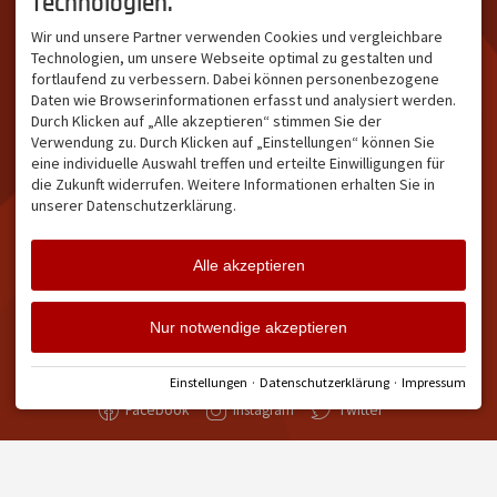
Technologien.
ALLGÄU
Hinter "Südallgäu" steckt
Südallgäu ist der südliche
das Team von
Tramino
aus
Wir und unsere Partner verwenden Cookies und vergleichbare
Teil des Oberallgäus. Es
Oberstdorf.
Technologien, um unsere Webseite optimal zu gestalten und
verbindet die Tourismus-
Unser Ziel ist ein attraktives
fortlaufend zu verbessern. Dabei können personenbezogene
Destinationen Oberstdorf,
touristisches Portal,
Daten wie Browserinformationen erfasst und analysiert werden.
Bad Hindelang und
welches für Gäste und
Durch Klicken auf „Alle akzeptieren“ stimmen Sie der
Kleinwalsertal und beliebte
Leistungsträger im
Verwendung zu. Durch Klicken auf „Einstellungen“ können Sie
Urlaubsziele wie die
südlichen Oberallgäu eine
eine individuelle Auswahl treffen und erteilte Einwilligungen für
Hörnerdörfer, Alpsee-
starke Plattform bietet.
die Zukunft widerrufen. Weitere Informationen erhalten Sie in
Grünten, Oberstaufen oder
unserer Datenschutzerklärung.
Wertach im Allgäu.
NETZWERK & REICHWEITE
Alle akzeptieren
ca. 36.700 Abos bei
Facebook
ca. 18.400 Abos bei
Nur notwendige akzeptieren
Instagram
Einstellungen
·
Datenschutzerklärung
·
Impressum
Facebook
Instagram
Twitter
Impressum
Datenschutz
Barrierefreiheit
Vertrag widerrufen
Cookie-Einstellungen