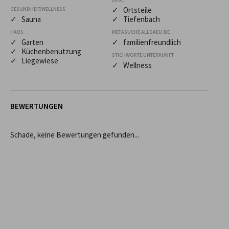
✓ Ortsteile
GESUNDHEIT/WELLNESS
✓ Sauna
✓ Tiefenbach
HAUS
METASUCHE ALLGAEU.DE
✓ Garten
✓ familienfreundlich
✓ Küchenbenutzung
STICHWORTE UNTERKUNFT
✓ Liegewiese
✓ Wellness
BEWERTUNGEN
Schade, keine Bewertungen gefunden...