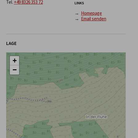
Tel.
+49 8326 353 72
LINKS
→
Homepage
→
Email senden
LAGE
+
−