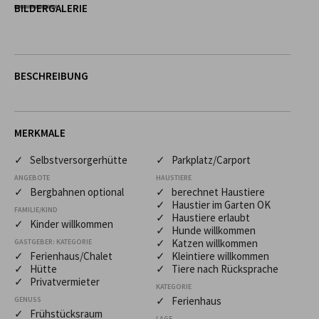
BILDERGALERIE
BESCHREIBUNG
MERKMALE
✓ Selbstversorgerhütte
✓ Parkplatz/Carport
ANGEBOTE
HAUSTIERE
✓ Bergbahnen optional
✓ berechnet Haustiere
✓ Haustier im Garten OK
FAMILIE/KIND
✓ Haustiere erlaubt
✓ Kinder willkommen
✓ Hunde willkommen
✓ Katzen willkommen
GASTGEBER: KATEGORIE
✓ Ferienhaus/Chalet
✓ Kleintiere willkommen
✓ Hütte
✓ Tiere nach Rücksprache
✓ Privatvermieter
KATEGORIE
✓ Ferienhaus
GENUSS
✓ Frühstücksraum
LAGE