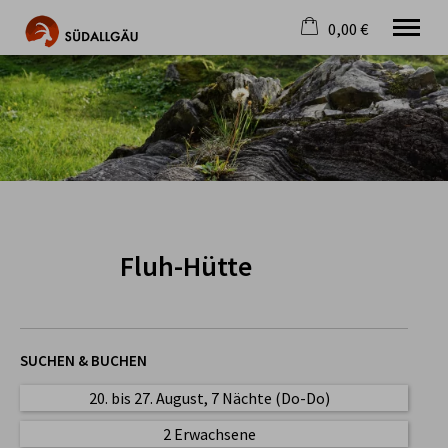
0,00 €
×
Warenkorb ist leer
Die schönste Seite im Allgäu
Aktuell
Destination
Gastgeber
Gastronomie
Wandern
Mountainbike
Fluh-Hütte
Tipps
Jobs
SUCHEN & BUCHEN
20. bis 27. August, 7 Nächte (Do-Do)
2 Erwachsene