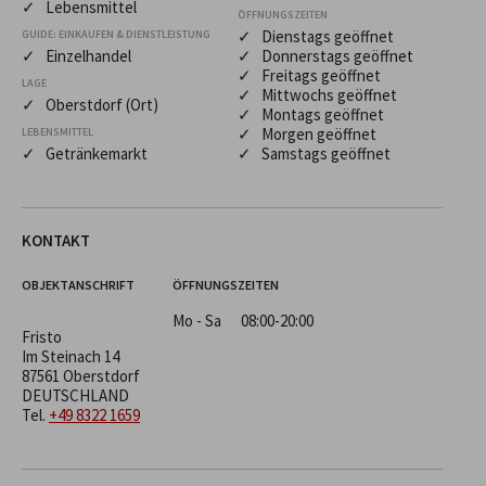
✓ Lebensmittel
ÖFFNUNGSZEITEN
✓ Dienstags geöffnet
GUIDE: EINKAUFEN & DIENSTLEISTUNG
✓ Einzelhandel
✓ Donnerstags geöffnet
✓ Freitags geöffnet
LAGE
✓ Mittwochs geöffnet
✓ Oberstdorf (Ort)
✓ Montags geöffnet
✓ Morgen geöffnet
LEBENSMITTEL
✓ Getränkemarkt
✓ Samstags geöffnet
KONTAKT
OBJEKTANSCHRIFT
ÖFFNUNGSZEITEN
Mo - Sa
08:00-20:00
Fristo
Im Steinach 14
87561 Oberstdorf
DEUTSCHLAND
Tel.
+49 8322 1659