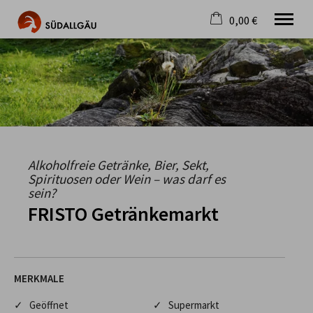
0,00 €
×
Warenkorb ist leer
Die schönste Seite im Allgäu
Aktuell
Destination
Gastgeber
Gastronomie
Wandern
Alkoholfreie Getränke, Bier, Sekt,
Mountainbike
Spirituosen oder Wein – was darf es
sein?
Tipps
FRISTO Getränkemarkt
Jobs
MERKMALE
✓ Geöffnet
✓ Supermarkt