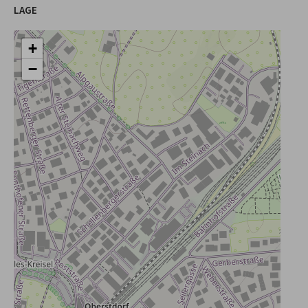
LAGE
+
−