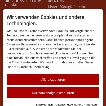
DIE SCHÖNSTE SEITE IM
ÜBER UNS
ALLGÄU
Hinter "Südallgäu" steckt
Südallgäu ist der südliche
das Team von
Tramino
aus
Teil des Oberallgäus. Es
Oberstdorf.
Wir verwenden Cookies und andere
verbindet die Tourismus-
Unser Ziel ist ein attraktives
Technologien.
Destinationen Oberstdorf,
touristisches Portal,
Bad Hindelang und
welches für Gäste und
Wir und unsere Partner verwenden Cookies und vergleichbare
Kleinwalsertal und beliebte
Leistungsträger im
Technologien, um unsere Webseite optimal zu gestalten und
Urlaubsziele wie die
südlichen Oberallgäu eine
fortlaufend zu verbessern. Dabei können personenbezogene
Hörnerdörfer, Alpsee-
starke Plattform bietet.
Daten wie Browserinformationen erfasst und analysiert werden.
Grünten, Oberstaufen oder
Durch Klicken auf „Alle akzeptieren“ stimmen Sie der
Wertach im Allgäu.
Verwendung zu. Durch Klicken auf „Einstellungen“ können Sie
NETZWERK & REICHWEITE
eine individuelle Auswahl treffen und erteilte Einwilligungen für
die Zukunft widerrufen. Weitere Informationen erhalten Sie in
ca. 36.700 Abos bei
unserer Datenschutzerklärung.
Facebook
ca. 18.400 Abos bei
Instagram
Alle akzeptieren
Facebook
Instagram
Twitter
Nur notwendige akzeptieren
Impressum
Datenschutz
Barrierefreiheit
Vertrag widerrufen
Einstellungen
·
Datenschutzerklärung
·
Impressum