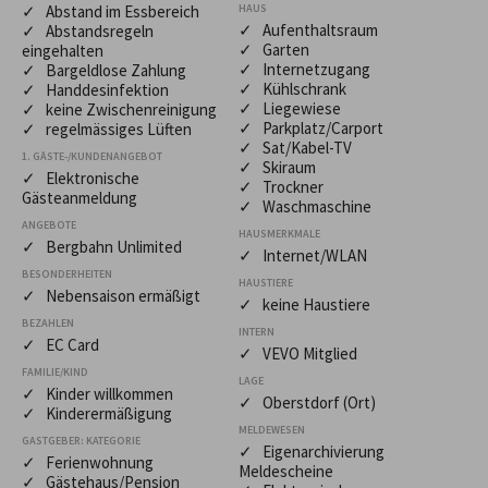
✓ Abstand im Essbereich
HAUS
✓ Aufenthaltsraum
✓ Abstandsregeln
✓ Garten
eingehalten
✓ Internetzugang
✓ Bargeldlose Zahlung
✓ Kühlschrank
✓ Handdesinfektion
✓ Liegewiese
✓ keine Zwischenreinigung
✓ Parkplatz/Carport
✓ regelmässiges Lüften
✓ Sat/Kabel-TV
1. GÄSTE-/KUNDENANGEBOT
✓ Skiraum
✓ Elektronische
✓ Trockner
Gästeanmeldung
✓ Waschmaschine
ANGEBOTE
HAUSMERKMALE
✓ Bergbahn Unlimited
✓ Internet/WLAN
BESONDERHEITEN
HAUSTIERE
✓ Nebensaison ermäßigt
✓ keine Haustiere
BEZAHLEN
INTERN
✓ EC Card
✓ VEVO Mitglied
FAMILIE/KIND
LAGE
✓ Kinder willkommen
✓ Oberstdorf (Ort)
✓ Kinderermäßigung
MELDEWESEN
GASTGEBER: KATEGORIE
✓ Eigenarchivierung
✓ Ferienwohnung
Meldescheine
✓ Gästehaus/Pension