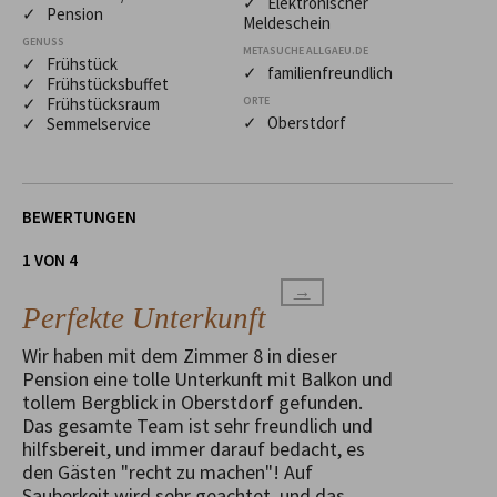
✓ Elektronischer
✓ Pension
Meldeschein
GENUSS
METASUCHE ALLGAEU.DE
✓ Frühstück
✓ familienfreundlich
✓ Frühstücksbuffet
✓ Frühstücksraum
ORTE
✓ Oberstdorf
✓ Semmelservice
BEWERTUNGEN
1 VON 4
→
Perfekte Unterkunft
Wir haben mit dem Zimmer 8 in dieser
Pension eine tolle Unterkunft mit Balkon und
tollem Bergblick in Oberstdorf gefunden.
Das gesamte Team ist sehr freundlich und
hilfsbereit, und immer darauf bedacht, es
den Gästen "recht zu machen"! Auf
Sauberkeit wird sehr geachtet, und das