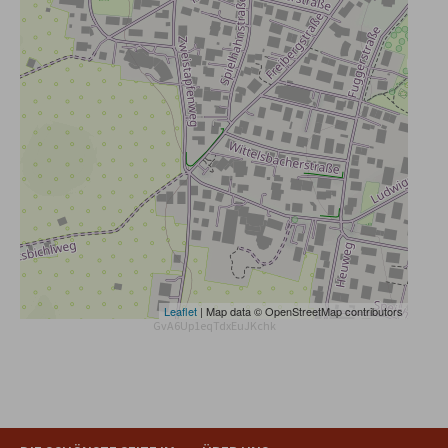
Leaflet
| Map data © OpenStreetMap contributors
GvA6Up1eqTdxEuJKchk