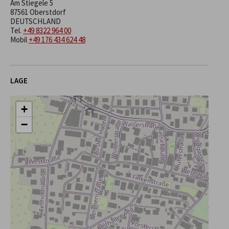
Am Stiegele 5
87561 Oberstdorf
DEUTSCHLAND
Tel.
+49 8322 964 00
Mobil
+49 176 434 624 48
LAGE
+
−