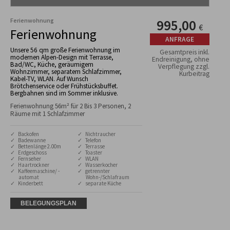
Ferienwohnung
995,00
€
Ferienwohnung
ANFRAGE
Unsere 56 qm große Ferienwohnung im
Gesamtpreis inkl.
modernen Alpen-Design mit Terrasse,
Endreinigung, ohne
Bad/WC, Küche, geräumigem
Verpflegung zzgl.
Wohnzimmer, separatem Schlafzimmer,
Kurbeitrag
Kabel-TV, WLAN. Auf Wunsch
Brötchenservice oder Frühstücksbuffet.
Bergbahnen sind im Sommer inklusive.
Ferienwohnung 56m² für 2 Bis 3 Personen, 2
Räume mit 1 Schlafzimmer
✓ Backofen
✓ Nichtraucher
✓ Badewanne
✓ Telefon
✓ Bettenlänge 2.00m
✓ Terrasse
✓ Erdgeschoss
✓ Toaster
✓ Fernseher
✓ WLAN
✓ Haartrockner
✓ Wasserkocher
✓ Kaffeemaschine/ -
✓ getrennter
automat
Wohn-/Schlafraum
✓ Kinderbett
✓ separate Küche
BELEGUNGSPLAN