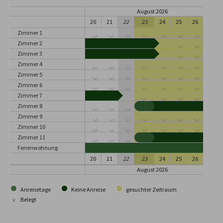
August 2026
20
21
22
23
24
25
26
27
Zimmer 1
Zimmer 2
Zimmer 3
Zimmer 4
Zimmer 5
Zimmer 6
Zimmer 7
Zimmer 8
Zimmer 9
Zimmer 10
Zimmer 11
Ferienwohnung
20
21
22
23
24
25
26
27
August 2026
Anreisetage
Keine Anreise
gesuchter Zeitraum
×
Belegt