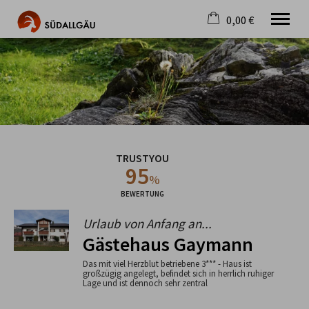
0,00 €
×
Warenkorb ist leer
Die schönste Seite im Allgäu
Aktuell
Destination
Gastgeber
Gastronomie
TRUSTYOU
Wandern
95
Mountainbike
%
Tipps
BEWERTUNG
Jobs
Urlaub von Anfang an...
Gästehaus Gaymann
Das mit viel Herzblut betriebene 3*** - Haus ist
großzügig angelegt, befindet sich in herrlich ruhiger
Lage und ist dennoch sehr zentral