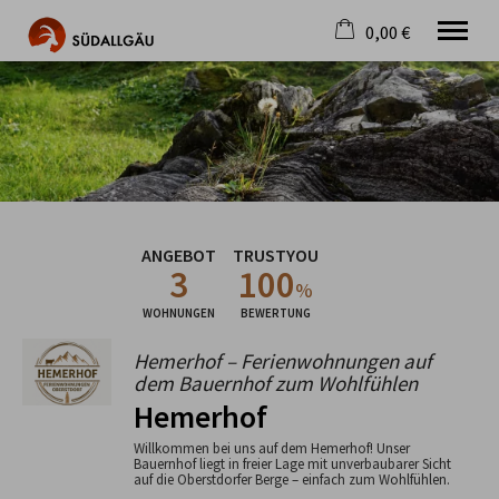
0,00 €
×
Warenkorb ist leer
Die schönste Seite im Allgäu
Aktuell
Destination
Gastgeber
Gastronomie
ANGEBOT
TRUSTYOU
Wandern
3
100
Mountainbike
%
Tipps
WOHNUNGEN
BEWERTUNG
Jobs
Hemerhof – Ferienwohnungen auf
dem Bauernhof zum Wohlfühlen
Hemerhof
Willkommen bei uns auf dem Hemerhof! Unser
Bauernhof liegt in freier Lage mit unverbaubarer Sicht
auf die Oberstdorfer Berge – einfach zum Wohlfühlen.