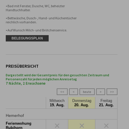
• Bad mit Fenster, Dusche, WC, beheizter 
Handtuchhalter.

• Bettwäsche, Dusch-, Hand- und Küchentücher 
reichlich vorhanden.

• Auf Wunsch Milch- und Brötchenservice.
BELEGUNGSPLAN
PREISÜBERSICHT
Dargestellt wird der Gesamtpreis für den gesuchten Zeitraum und
Personenzahl für jeden möglichen Anreisetag
7 Nächte, 2 Erwachsene
<<
<
heute
>
>>
Mittwoch
Donnerstag
Freitag
19. Aug.
20. Aug.
21. Aug.
Hemerhof
×
×
×
Ferienwohung
Rubihorn