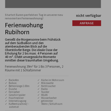
Startet Euren perfekten Tag in unserer neu
nicht verfügbar
renovierten Ferienwohnung!
Ferienwohung
ANFRAGE
Rubihorn
Genießt die Morgensonne beim Frühstück
auf dem Südbalkon und den
atemberaubenden Blick auf die
Oberstdorfer Berge. Die ideale Oase der
Erholung für 2 bis maxi. 4 Personen auf
40 m². Erlebt unvergessliche Momente
inmitten dieser traumhaften Umgebung.
Ferienwohnung 39m² für 1 Bis 3 Personen, 2
Räume mit 1 Schlafzimmer
✓ Backofen
✓ Küche im Wohnraum
✓ Balkon
✓ Mikrowelle
✓ Bettenlänge 2.00m
✓ Nichtraucher
✓ Dusche
✓ Radio
✓ Fernseher
✓ Toaster
✓ Geschirrspüler
✓ WLAN
✓ Haartrockner
✓ Wasserkocher
✓ Internetzugang
✓ getrennter
✓ Kaffeemaschine/ -
Wohn-/Schlafraum
automat