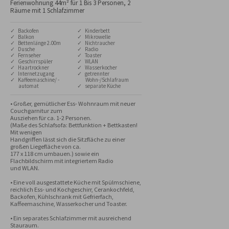
Ferienwohnung 44m² für 1 Bis 3 Personen, 2
Räume mit 1 Schlafzimmer
✓ Backofen
✓ Kinderbett
✓ Balkon
✓ Mikrowelle
✓ Bettenlänge 2.00m
✓ Nichtraucher
✓ Dusche
✓ Radio
✓ Fernseher
✓ Toaster
✓ Geschirrspüler
✓ WLAN
✓ Haartrockner
✓ Wasserkocher
✓ Internetzugang
✓ getrennter
✓ Kaffeemaschine/ -
Wohn-/Schlafraum
automat
✓ separate Küche
• Großer, gemütlicher Ess- Wohnraum mit neuer 
Couchgarnitur zum 

Ausziehen für ca. 1-2 Personen. 

(Maße des Schlafsofa: Bettfunktion + Bettkasten! 
Mit wenigen 

Handgriffen lässt sich die Sitzfläche zu einer 
großen Liegefläche von ca. 

177 x 118 cm umbauen.) sowie ein 
Flachbildschirm mit integriertem Radio

und WLAN. 

• Eine voll ausgestattete Küche mit Spülmschiene, 
reichlich Ess- und Kochgeschirr, Cerankochfeld, 
Backofen, Kühlschrank mit Gefrierfach, 
Kaffeemaschine, Wasserkocher und Toaster.

• Ein separates Schlafzimmer mit ausreichend 
Stauraum.
