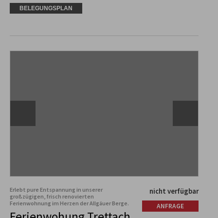
BELEGUNGSPLAN
Erlebt pure Entspannung in unserer
nicht verfügbar
großzügigen, frisch renovierten
Ferienwohnung im Herzen der Allgäuer Berge.
ANFRAGE
Ferienwohung Trettach