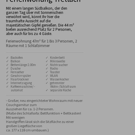
Mit einem langen Südbalkon, der den
ganzen Tag über mit Sonnenschein
verwöhnt wird, könnt Ihr hier die
traumhafte Aussicht auf die
majestätischen Gipfel genießen. Die 44 m²
bieten ausreichend Platz für 2 Personen,
aber auch für bis zu 4 Gäste.
Ferienwohnung 47m² für 1 Bis 3 Personen, 2
Räume mit 1 Schlafzimmer
✓ Backofen
✓ Kinderbett
✓ Balkon
✓ Mikrowelle
✓ Bettenlänge 2.00m
✓ Nichtraucher
✓ Dusche
✓ Radio
✓ Fernseher
✓ Toaster
✓ Geschirrspüler
✓ WLAN
✓ Haartrockner
✓ Wasserkocher
✓ Internetzugang
✓ getrennter
✓ Kaffeemaschine/ -
Wohn-/Schlafraum
automat
✓ separate Küche
- Großer, neu eingerichteter Wohnraum mit neuer 
Couchgarnitur zum 

Ausziehen für ca. 1-2 Personen.

(Maße des Schlafsofa: Bettfunktion + Bettkasten! 
Mit wenigen 

Handgriffen lässt sich die Sitzfläche zu einer 
großen Liegefläche von 

ca. 177 x 118 cm umbauen.)
