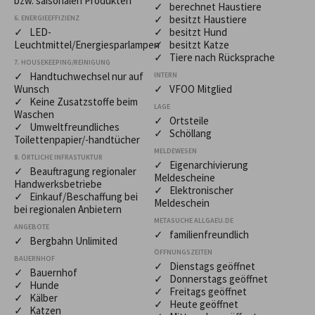
bzw. saisonalen Produkten
✓ berechnet Haustiere
✓ besitzt Haustiere
6. ENERGIEEFFIZIENZ
✓ LED-
✓ besitzt Hund
Leuchtmittel/Energiesparlampen
✓ besitzt Katze
✓ Tiere nach Rücksprache
7. HOUSEKEEPING/REINIGUNG
✓ Handtuchwechsel nur auf
INTERN
Wunsch
✓ VFOO Mitglied
✓ Keine Zusatzstoffe beim
LAGE
Waschen
✓ Ortsteile
✓ Umweltfreundliches
✓ Schöllang
Toilettenpapier/-handtücher
MELDEWESEN
8. ÖRTLICHE INFRASTUKTUR
✓ Eigenarchivierung
✓ Beauftragung regionaler
Meldescheine
Handwerksbetriebe
✓ Elektronischer
✓ Einkauf/Beschaffung bei
Meldeschein
bei regionalen Anbietern
METASUCHE ALLGAEU.DE
ANGEBOTE
✓ familienfreundlich
✓ Bergbahn Unlimited
ÖFFNUNGSZEITEN
BAUERNHOF
✓ Dienstags geöffnet
✓ Bauernhof
✓ Donnerstags geöffnet
✓ Hunde
✓ Freitags geöffnet
✓ Kälber
✓ Heute geöffnet
✓ Katzen