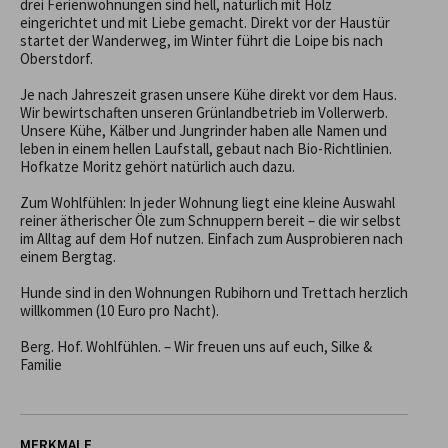
drei Ferienwohnungen sind hell, natürlich mit Holz 
eingerichtet und mit Liebe gemacht. Direkt vor der Haustür 
startet der Wanderweg, im Winter führt die Loipe bis nach 
Oberstdorf.

Je nach Jahreszeit grasen unsere Kühe direkt vor dem Haus. 
Wir bewirtschaften unseren Grünlandbetrieb im Vollerwerb. 
Unsere Kühe, Kälber und Jungrinder haben alle Namen und 
leben in einem hellen Laufstall, gebaut nach Bio-Richtlinien. 
Hofkatze Moritz gehört natürlich auch dazu.

Zum Wohlfühlen: In jeder Wohnung liegt eine kleine Auswahl 
reiner ätherischer Öle zum Schnuppern bereit – die wir selbst 
im Alltag auf dem Hof nutzen. Einfach zum Ausprobieren nach 
einem Bergtag.

Hunde sind in den Wohnungen Rubihorn und Trettach herzlich 
willkommen (10 Euro pro Nacht).

Berg. Hof. Wohlfühlen. – Wir freuen uns auf euch, Silke & 
Familie
MERKMALE