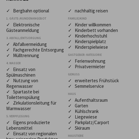
✓ Bergbahn optional
✓ nachhaltig reisen
1. GÄSTE-/KUNDENANGEBOT
FAMILIE/KIND
✓ Elektronische
✓ Kinder willkommen
Gästeanmeldung
✓ Kinderbett vorhanden
✓ Kinderhochstuhl
3. ABFALL/ENTSORGUNG
✓ Kinderspielplatz
✓ Abfallvermeidung
✓ Kinderspielwiese
✓ Fachgerechte Entsorgung
✓ Mülltrennung
GASTGEBER: KATEGORIE
✓ Ferienwohnung
4. WASSER
✓ Privatvermieter
✓ Einsatz von
Spülmaschinen
GENUSS
✓ Nutzung von
✓ erweitertes Frühstück
Regenwasser
✓ Semmelservice
✓ Spartaste bei
HAUS
Toilettenspülung
✓ Aufenthaltsraum
✓ Zirkulationsleitung für
✓ Garten
Warmwasser
✓ Kühlschrank
✓ Liegewiese
5. VERPFLEGUNG
✓ Eigens produzierte
✓ Parkplatz/Carport
Lebensmittel
✓ Skiraum
✓ Einsatz von regionalen
HAUSTIERE