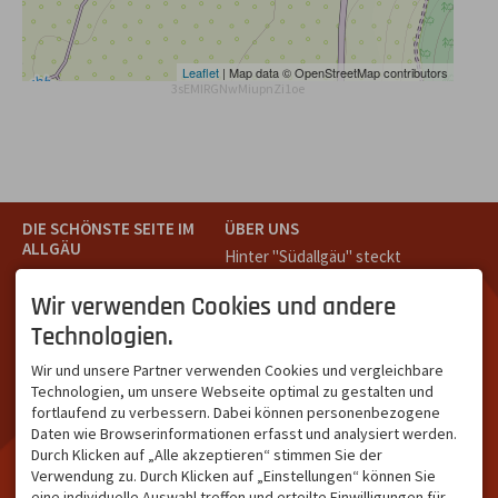
Leaflet
| Map data © OpenStreetMap contributors
3sEMIRGNwMiupnZi1oe
DIE SCHÖNSTE SEITE IM
ÜBER UNS
ALLGÄU
Hinter "Südallgäu" steckt
Südallgäu ist der südliche
das Team von
Tramino
aus
Teil des Oberallgäus. Es
Oberstdorf.
Wir verwenden Cookies und andere
verbindet die Tourismus-
Unser Ziel ist ein attraktives
Technologien.
Destinationen Oberstdorf,
touristisches Portal,
Bad Hindelang und
welches für Gäste und
Wir und unsere Partner verwenden Cookies und vergleichbare
Kleinwalsertal und beliebte
Leistungsträger im
Technologien, um unsere Webseite optimal zu gestalten und
Urlaubsziele wie die
südlichen Oberallgäu eine
fortlaufend zu verbessern. Dabei können personenbezogene
Hörnerdörfer, Alpsee-
starke Plattform bietet.
Daten wie Browserinformationen erfasst und analysiert werden.
Grünten, Oberstaufen oder
Durch Klicken auf „Alle akzeptieren“ stimmen Sie der
Wertach im Allgäu.
Verwendung zu. Durch Klicken auf „Einstellungen“ können Sie
NETZWERK & REICHWEITE
eine individuelle Auswahl treffen und erteilte Einwilligungen für