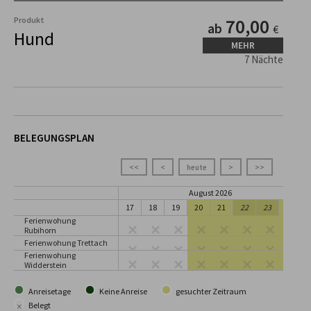
Produkt
70,00
ab
€
Hund
MEHR
7 Nächte
BELEGUNGSPLAN
<<
<
heute
>
>>
August 2026
17
18
19
20
21
22
23
24
Ferienwohung
Rubihorn
Ferienwohung Trettach
Ferienwohung
Widderstein
Anreisetage
Keine Anreise
gesuchter Zeitraum
×
Belegt