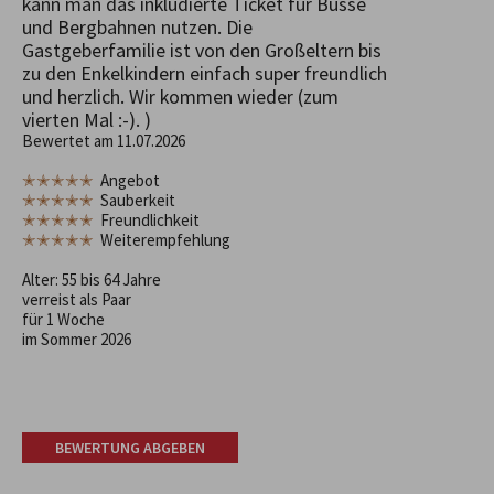
kann man das inkludierte Ticket für Busse
und Bergbahnen nutzen. Die
Gastgeberfamilie ist von den Großeltern bis
zu den Enkelkindern einfach super freundlich
und herzlich. Wir kommen wieder (zum
vierten Mal :-). )
Bewertet am 11.07.2026
✭✭✭✭✭
Angebot
✭✭✭✭✭
Sauberkeit
✭✭✭✭✭
Freundlichkeit
✭✭✭✭✭
Weiterempfehlung
Alter: 55 bis 64 Jahre
verreist als Paar
für 1 Woche
im Sommer 2026
BEWERTUNG ABGEBEN