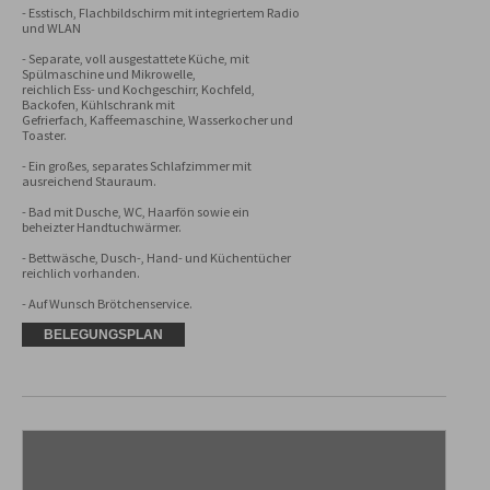
- Esstisch, Flachbildschirm mit integriertem Radio 
und WLAN

- Separate, voll ausgestattete Küche, mit 
Spülmaschine und Mikrowelle,

reichlich Ess- und Kochgeschirr, Kochfeld, 
Backofen, Kühlschrank mit 

Gefrierfach, Kaffeemaschine, Wasserkocher und 
Toaster.

- Ein großes, separates Schlafzimmer mit 
ausreichend Stauraum.

- Bad mit Dusche, WC, Haarfön sowie ein 
beheizter Handtuchwärmer.

- Bettwäsche, Dusch-, Hand- und Küchentücher 
reichlich vorhanden.

- Auf Wunsch Brötchenservice.
BELEGUNGSPLAN