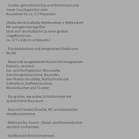
- Großer, gemütlicher Ess-und Wohnraum mit 
neuer Couchgarnitur zum 

Ausziehen für ca. 1-2 Personen!

(Maße des Schlafsofa: Bettfunktion + Bettkasten! 
Mit wenigen Handgriffen

lässt sich die Sitzfläche zu einer großen 
Liegefläche von

ca. 177 x 118 cm umbauen.)

- Flachbildschirm mit integriertem Radio und 
WLAN.

- Neue voll ausgestattete Küche mit integriertem 
Esstisch, reichlich

Ess- und Kochgeschirr, Mikrowelle, 
Geschirrspülmaschine, Backofen, 

Vier-Platten-Kochfeld, Kühlschrank mit 
Gefrierfach, Kaffeemaschine, 

Wasserkocher und Toaster.

- Ein großes, separates Schlafzimmer mit 
ausreichend Stauraum.

- Bad mit Fenster, Dusche, WC und beheiztem 
Handtuchwärmer.

- Bettwäsche, Dusch-, Hand- und Küchentücher 
reichlich vorhanden.

- Auf Wunsch Brötchenservice.