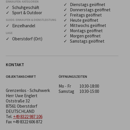
EINKAUFEN: KATEGORIEN
✓ Dienstags geöffnet
✓ Schuhgeschäft
✓ Donnerstags geöffnet
✓ Sport & Outdoor
✓ Freitags geöffnet
✓ Heute geöffnet
GUIDE: EINKAUFEN & DIENSTLEISTUNG
✓ Mittwochs geöffnet
✓ Einzelhandel
✓ Montags geöffnet
LAGE
✓ Morgen geöffnet
✓ Oberstdorf (Ort)
✓ Samstags geöffnet
KONTAKT
OBJEKTANSCHRIFT
ÖFFNUNGSZEITEN
Mo - Fr
10:30-18:00
Grenzenlos - Schuhwerk
Samstag
10:30-15:00
Herr Uwe Englert
Oststraße 32
87561 Oberstdorf
DEUTSCHLAND
Tel.
+49 8322 987 106
Fax +49 8322 606 872