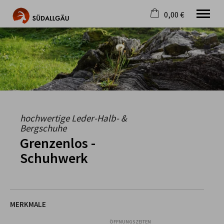
0,00 €
×
Warenkorb ist leer
Die schönste Seite im Allgäu
Aktuell
Destination
Gastgeber
Gastronomie
Wandern
hochwertige Leder-Halb- &
Mountainbike
Bergschuhe
Tipps
Grenzenlos -
Jobs
Schuhwerk
MERKMALE
ÖFFNUNGSZEITEN