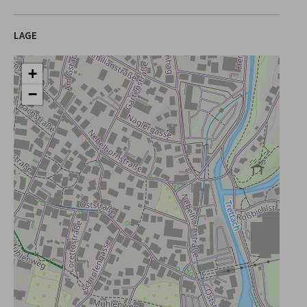
LAGE
+
−