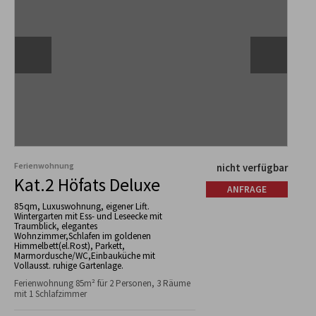
Ferienwohnung
nicht verfügbar
Kat.2 Höfats Deluxe
ANFRAGE
85qm, Luxuswohnung, eigener Lift.
Wintergarten mit Ess- und Leseecke mit
Traumblick, elegantes
Wohnzimmer,Schlafen im goldenen
Himmelbett(el.Rost), Parkett,
Marmordusche/WC,Einbauküche mit
Vollausst. ruhige Gartenlage.
Ferienwohnung 85m² für 2 Personen, 3 Räume
mit 1 Schlafzimmer