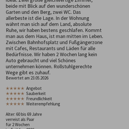
beide mit Blick auf den wunderschönen
Garten und den Berg, zwei WC. Das
allerbeste ist die Lage. In der Wohnung
wähnt man sich auf dem Land, absolute
Ruhe, wir haben bestens geschlafen. Kommt
man aus dem Haus, ist man mitten im Leben.
Zwischen Bahnhofsplatz und Fußgängerzone
mit Cafes, Restaurants und Läden für alle
Bedürfnisse. Wir haben 2 Wochen lang kein
Auto gebraucht und viel Schönes
unternehmen können. Rollstuhlgerechte
Wege gibt es zuhauf.
Bewertet am 23.05.2026
✭✭✭✭✭
Angebot
✭✭✭✭✭
Sauberkeit
✭✭✭✭✭
Freundlichkeit
✭✭✭✭✭
Weiterempfehlung
Alter: 60 bis 69 Jahre
verreist als Paar
für 2 Wochen