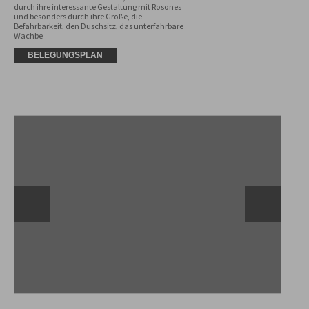
durch ihre interessante Gestaltung mit Rosones 
und besonders durch ihre Größe, die 
Befahrbarkeit, den Duschsitz, das unterfahrbare 
Wachbe
BELEGUNGSPLAN