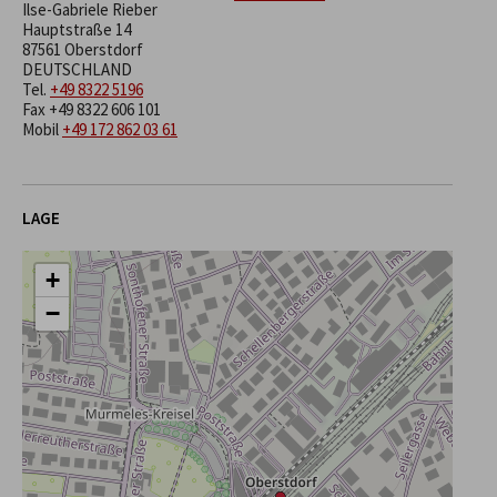
Ilse-Gabriele Rieber
Hauptstraße 14
87561 Oberstdorf
DEUTSCHLAND
Tel.
+49 8322 5196
Fax +49 8322 606 101
Mobil
+49 172 862 03 61
LAGE
+
−