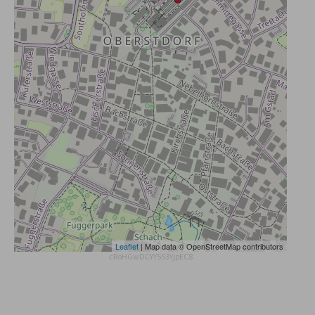
Leaflet
| Map data © OpenStreetMap contributors
cRoHGwDCYY5S3YjpEC8