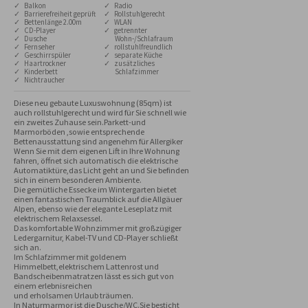
✓ Balkon
✓ Radio
✓ Barrierefreiheit geprüft
✓ Rollstuhlgerecht
✓ Bettenlänge 2.00m
✓ WLAN
✓ CD-Player
✓ getrennter
✓ Dusche
Wohn-/Schlafraum
✓ Fernseher
✓ rollstuhlfreundlich
✓ Geschirrspüler
✓ separate Küche
✓ Haartrockner
✓ zusätzliches
✓ Kinderbett
Schlafzimmer
✓ Nichtraucher
Diese neu gebaute Luxuswohnung (85qm) ist 
auch rollstuhlgerecht und wird für Sie schnell wie 
ein zweites Zuhause sein.Parkett-und 
Marmorböden ,sowie entsprechende 
Bettenausstattung sind angenehm für Allergiker

Wenn Sie mit dem eigenen Lift in Ihre Wohnung 
fahren, öffnet sich automatisch die elektrische 
Automatiktüre,das Licht geht an und Sie befinden 
sich in einem besonderen Ambiente.

Die gemütliche Essecke im Wintergarten bietet 
einen fantastischen Traumblick auf die Allgäuer 
Alpen, ebenso wie der elegante Leseplatz mit 
elektrischem Relaxsessel.

Das komfortable Wohnzimmer mit großzügiger 
Ledergarnitur, Kabel-TV und CD-Player schließt 
sich an.

Im Schlafzimmer mit goldenem 
Himmelbett,elektrischem Lattenrost und 
Bandscheibenmatratzen lässt es sich gut von 
einem erlebnisreichen

und erholsamen Urlaub träumen.

In Naturmarmor ist die Dusche/WC.Sie besticht 