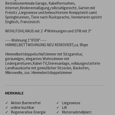
Betriebsmerkmale:Garage, Kabelfernsehen, 
Internet,Kinderermäßigung,rollstuhlgerecht, Garten mit 
Freisitz ,Liegewiese und beleuchtetem Kneippteich samt 
Springbrunnen, Tiere nach Rücksprache, Vermieterin spricht 
Englisch, Französisch.

WOHLFÜHLHAUS mit 2  4*Wohnungen und 1FW mit 3*

-----Wohnung 1"IFEN"-----

HIMMELBETTWOHNUNG NEU RENOVIERT,ca. 95qm 

Himmelbettdoppelschlafzimmer mit Sitzgarnitur, 

geräumiges, elegantes Wohnzimmer mit 
Ledergarnituren,Kabel-TV,Stereoanlage, vollausgestattete 
Landhausküche mit gemütlicher Sitzecke, Backofen, 
Mikrowelle, zus. Himmebettdoppelzimmer
MERKMALE
✓ Aktion Barrierefrei
✓ Liegewiese
✓ online buchbar
✓ Lift
✓ Regenerative Energie
✓ Motorradstellplatz