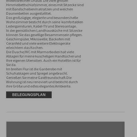
erlebnisreichen Urlaub. Die zwei großen 
Himmelbettschlafzimmer, eines mit Sitzecke sind 
mit Bandscheibenmatratzen und weichen 
Daunenbetten ausgestatttet.

Das großzügige, elegante und besonders helle 
Wohnzimmer besticht durch seine  komfortablen 
Ledergarnituren, Kabel-TV und Stereoanlage.

In der gemütlichen Landhausküche mit Sitzecke 
können Sie das gesellige Besammensein pflegen. 
Geschirrspüler, Mikrowelle, Backofen mit 
Ceranfeld und viele weitere Elektrogeräte 
erleichtern das Kochen.

Die Dusche/WC mit Marmorboden hat viele  
Ablagen für meine kuscheligen Handtücher und 
Ihre eigenen Utensilien. Auch ein Hotelfön ist für 
Sie da.

Im breiten Flur ist die Garderobe mit 
Schuhablagen und Spiegel angebracht.

Genießen Sie meine Gastfreundschaft.Die 
Wohnung ist neu renoviert und besticht durch 
ihre Größe und edles elegantes Ambiente.
BELEGUNGSPLAN