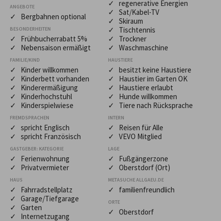
✓ regenerative Energien
ANGEBOTE
✓ Sat/Kabel-TV
✓ Bergbahnen optional
✓ Skiraum
✓ Tischtennis
BESONDERHEITEN
✓ Frühbucherrabatt 5%
✓ Trockner
✓ Nebensaison ermäßigt
✓ Waschmaschine
FAMILIE/KIND
HAUSTIERE
✓ Kinder willkommen
✓ besitzt keine Haustiere
✓ Kinderbett vorhanden
✓ Haustier im Garten OK
✓ Kinderermäßigung
✓ Haustiere erlaubt
✓ Kinderhochstuhl
✓ Hunde willkommen
✓ Kinderspielwiese
✓ Tiere nach Rücksprache
FREMDSPRACHEN
INTERN
✓ spricht Englisch
✓ Reisen für Alle
✓ spricht Französisch
✓ VEVO Mitglied
GASTGEBER: KATEGORIE
LAGE
✓ Ferienwohnung
✓ Fußgängerzone
✓ Privatvermieter
✓ Oberstdorf (Ort)
HAUS
METASUCHE ALLGAEU.DE
✓ Fahrradstellplatz
✓ familienfreundlich
✓ Garage/Tiefgarage
ORTE
✓ Garten
✓ Oberstdorf
✓ Internetzugang