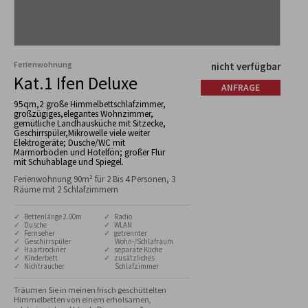
Ferienwohnung
nicht verfügbar
Kat.1 Ifen Deluxe
ANFRAGE
95qm,2 große Himmelbettschlafzimmer,
großzügiges,elegantes Wohnzimmer,
gemütliche Landhausküche mit Sitzecke,
Geschirrspüler,Mikrowelle viele weiter
Elektrogeräte; Dusche/WC mit
Marmorboden und Hotelfön; großer Flur
mit Schuhablage und Spiegel.
Ferienwohnung 90m² für 2 Bis 4 Personen, 3
Räume mit 2 Schlafzimmern
✓ Bettenlänge 2.00m
✓ Radio
✓ Dusche
✓ WLAN
✓ Fernseher
✓ getrennter
✓ Geschirrspüler
Wohn-/Schlafraum
✓ Haartrockner
✓ separate Küche
✓ Kinderbett
✓ zusätzliches
✓ Nichtraucher
Schlafzimmer
Träumen Sie in meinen frisch geschüttelten 
Himmelbetten von einem erholsamen, 