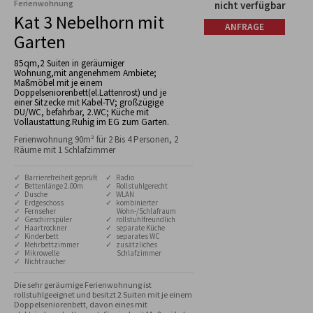
Ferienwohnung
nicht verfügbar
Kat 3 Nebelhorn mit
ANFRAGE
Garten
85qm,2 Suiten in geräumiger
Wohnung,mit angenehmem Ambiete;
Maßmöbel mit je einem
Doppelseniorenbett(el.Lattenrost) und je
einer Sitzecke mit Kabel-TV; großzügige
DU/WC, befahrbar, 2.WC; Küche mit
Vollaustattung.Ruhig im EG zum Garten.
Ferienwohnung 90m² für 2 Bis 4 Personen, 2
Räume mit 1 Schlafzimmer
✓ Barrierefreiheit geprüft
✓ Radio
✓ Bettenlänge 2.00m
✓ Rollstuhlgerecht
✓ Dusche
✓ WLAN
✓ Erdgeschoss
✓ kombinierter
✓ Fernseher
Wohn-/Schlafraum
✓ Geschirrspüler
✓ rollstuhlfreundlich
✓ Haartrockner
✓ separate Küche
✓ Kinderbett
✓ separates WC
✓ Mehrbettzimmer
✓ zusätzliches
✓ Mikrowelle
Schlafzimmer
✓ Nichtraucher
Die sehr geräumige Ferienwohnung ist 
rollstuhlgeeignet und besitzt 2 Suiten mit je einem 
Doppelseniorenbett, davon eines mit 