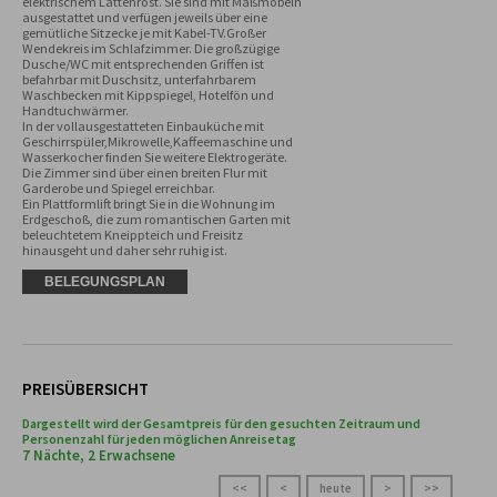
elektrischem Lattenrost. Sie sind mit Maßmöbeln 
ausgestattet und verfügen jeweils über eine 
gemütliche Sitzecke je mit Kabel-TV.Großer 
Wendekreis im Schlafzimmer. Die großzügige 
Dusche/WC mit entsprechenden Griffen ist 
befahrbar mit Duschsitz, unterfahrbarem 
Waschbecken mit Kippspiegel, Hotelfön und 
Handtuchwärmer.

In der vollausgestatteten Einbauküche mit 
Geschirrspüler,Mikrowelle,Kaffeemaschine und 
Wasserkocher finden Sie weitere Elektrogeräte.

Die Zimmer sind über einen breiten Flur mit 
Garderobe und Spiegel erreichbar.

Ein Plattformlift bringt Sie in die Wohnung im 
Erdgeschoß, die zum romantischen Garten mit 
beleuchtetem Kneippteich und Freisitz 
hinausgeht und daher sehr ruhig ist.
BELEGUNGSPLAN
PREISÜBERSICHT
Dargestellt wird der Gesamtpreis für den gesuchten Zeitraum und
Personenzahl für jeden möglichen Anreisetag
7 Nächte, 2 Erwachsene
<<
<
heute
>
>>