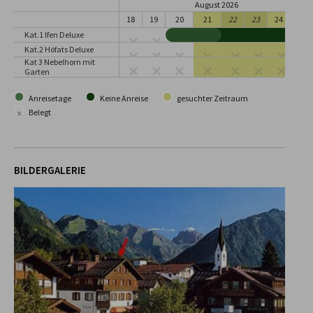
August 2026
18
19
20
21
22
23
24
25
Kat.1 Ifen Deluxe
Kat.2 Höfats Deluxe
Kat 3 Nebelhorn mit
Garten
Anreisetage
Keine Anreise
gesuchter Zeitraum
×
Belegt
BILDERGALERIE