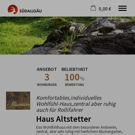
0,00 €
×
Warenkorb ist leer
Die schönste Seite im Allgäu
Aktuell
Destination
Gastgeber
Gastronomie
ANGEBOT
BELIEBTHEIT
Wandern
3
100
Mountainbike
%
Tipps
WOHNUNGEN
BEWERTUNG
Jobs
Komfortables,individuelles
Wohlfühl-Haus,zentral aber ruhig
auch für Rollifahrer
Haus Altstetter
Das Wohlfühlhaus mit dem besonderen Ambiente,
zentral, aber sehr ruhig mit herrlichem Blumengarten,