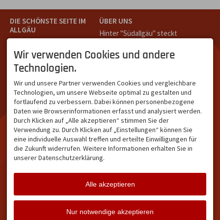
DIE SCHÖNSTE SEITE IM
ÜBER UNS
ALLGÄU
Hinter "Südallgäu" steckt
Südallgäu ist der südliche
das Team von
Tramino
aus
Teil des Oberallgäus. Es
Oberstdorf.
Wir verwenden Cookies und andere
verbindet die Tourismus-
Unser Ziel ist ein attraktives
Technologien.
Destinationen Oberstdorf,
touristisches Portal,
Bad Hindelang und
welches für Gäste und
Wir und unsere Partner verwenden Cookies und vergleichbare
Kleinwalsertal und beliebte
Leistungsträger im
Technologien, um unsere Webseite optimal zu gestalten und
Urlaubsziele wie die
südlichen Oberallgäu eine
fortlaufend zu verbessern. Dabei können personenbezogene
Hörnerdörfer, Alpsee-
starke Plattform bietet.
Daten wie Browserinformationen erfasst und analysiert werden.
Grünten, Oberstaufen oder
Durch Klicken auf „Alle akzeptieren“ stimmen Sie der
Wertach im Allgäu.
Verwendung zu. Durch Klicken auf „Einstellungen“ können Sie
NETZWERK & REICHWEITE
eine individuelle Auswahl treffen und erteilte Einwilligungen für
die Zukunft widerrufen. Weitere Informationen erhalten Sie in
ca. 36.700 Abos bei
unserer Datenschutzerklärung.
Facebook
ca. 18.400 Abos bei
Instagram
Alle akzeptieren
Facebook
Instagram
Twitter
Nur notwendige akzeptieren