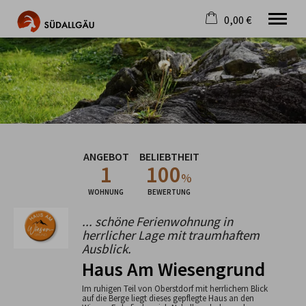
0,00 €
×
Warenkorb ist leer
Die schönste Seite im Allgäu
Aktuell
Destination
Gastgeber
Gastronomie
ANGEBOT
BELIEBTHEIT
Wandern
1
100
Mountainbike
%
Tipps
WOHNUNG
BEWERTUNG
Jobs
... schöne Ferienwohnung in
herrlicher Lage mit traumhaftem
Ausblick.
Haus Am Wiesengrund
Im ruhigen Teil von Oberstdorf mit herrlichem Blick
auf die Berge liegt dieses gepflegte Haus an den