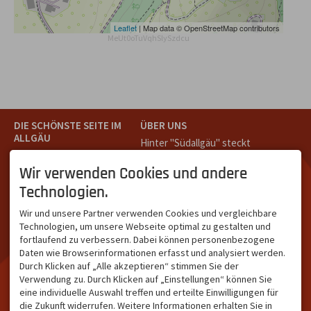
Leaflet
| Map data © OpenStreetMap contributors
MeUt0oTuVqhSlySzdcu
DIE SCHÖNSTE SEITE IM
ÜBER UNS
ALLGÄU
Hinter "Südallgäu" steckt
Südallgäu ist der südliche
das Team von
Tramino
aus
Teil des Oberallgäus. Es
Oberstdorf.
Wir verwenden Cookies und andere
verbindet die Tourismus-
Unser Ziel ist ein attraktives
Technologien.
Destinationen Oberstdorf,
touristisches Portal,
Bad Hindelang und
welches für Gäste und
Wir und unsere Partner verwenden Cookies und vergleichbare
Kleinwalsertal und beliebte
Leistungsträger im
Technologien, um unsere Webseite optimal zu gestalten und
Urlaubsziele wie die
südlichen Oberallgäu eine
fortlaufend zu verbessern. Dabei können personenbezogene
Hörnerdörfer, Alpsee-
starke Plattform bietet.
Daten wie Browserinformationen erfasst und analysiert werden.
Grünten, Oberstaufen oder
Durch Klicken auf „Alle akzeptieren“ stimmen Sie der
Wertach im Allgäu.
Verwendung zu. Durch Klicken auf „Einstellungen“ können Sie
NETZWERK & REICHWEITE
eine individuelle Auswahl treffen und erteilte Einwilligungen für
die Zukunft widerrufen. Weitere Informationen erhalten Sie in
ca. 36.700 Abos bei