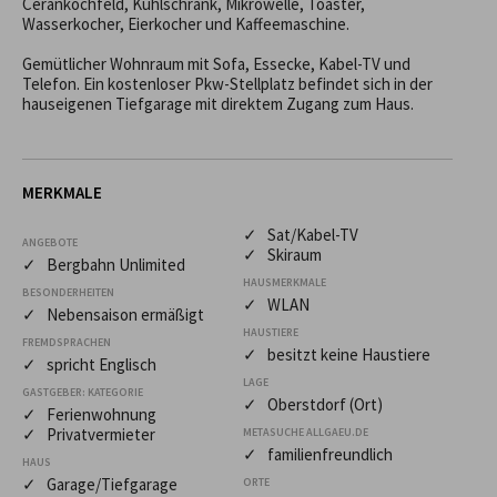
Cerankochfeld, Kühlschrank, Mikrowelle, Toaster, 
Wasserkocher, Eierkocher und Kaffeemaschine.

Gemütlicher Wohnraum mit Sofa, Essecke, Kabel-TV und 
Telefon. Ein kostenloser Pkw-Stellplatz befindet sich in der 
hauseigenen Tiefgarage mit direktem Zugang zum Haus.
MERKMALE
✓ Sat/Kabel-TV
ANGEBOTE
✓ Skiraum
✓ Bergbahn Unlimited
HAUSMERKMALE
BESONDERHEITEN
✓ WLAN
✓ Nebensaison ermäßigt
HAUSTIERE
FREMDSPRACHEN
✓ besitzt keine Haustiere
✓ spricht Englisch
LAGE
GASTGEBER: KATEGORIE
✓ Oberstdorf (Ort)
✓ Ferienwohnung
✓ Privatvermieter
METASUCHE ALLGAEU.DE
✓ familienfreundlich
HAUS
✓ Garage/Tiefgarage
ORTE