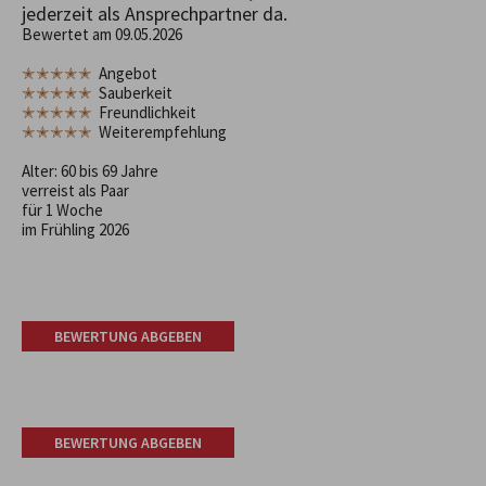
jederzeit als Ansprechpartner da.
Bewertet am 09.05.2026
✭✭✭✭✭
Angebot
✭✭✭✭✭
Sauberkeit
✭✭✭✭✭
Freundlichkeit
✭✭✭✭✭
Weiterempfehlung
Alter: 60 bis 69 Jahre
verreist als Paar
für 1 Woche
im Frühling 2026
BEWERTUNG ABGEBEN
BEWERTUNG ABGEBEN