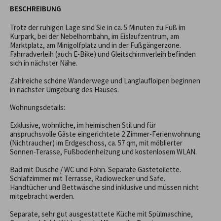
BESCHREIBUNG
Trotz der ruhigen Lage sind Sie in ca. 5 Minuten zu Fuß im 
Kurpark, bei der Nebelhornbahn, im Eislaufzentrum, am 
Marktplatz, am Minigolfplatz und in der Fußgängerzone. 
Fahrradverleih (auch E-Bike) und Gleitschirmverleih befinden 
sich in nächster Nähe.   

Zahlreiche schöne Wanderwege und Langlaufloipen beginnen 
in nächster Umgebung des Hauses.

Wohnungsdetails:

Exklusive, wohnliche, im heimischen Stil und für 
anspruchsvolle Gäste eingerichtete 2 Zimmer-Ferienwohnung 
(Nichtraucher) im Erdgeschoss, ca. 57 qm, mit möblierter 
Sonnen-Terasse, Fußbodenheizung und kostenlosem WLAN. 

Bad mit Dusche / WC und Föhn. Separate Gästetoilette.

Schlafzimmer mit Terrasse, Radiowecker und Safe. 

Handtücher und Bettwäsche sind inklusive und müssen nicht 
mitgebracht werden.

Separate, sehr gut ausgestattete Küche mit Spülmaschine, 