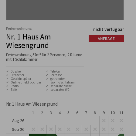
Ferienwohnung
nicht verfügbar
Nr. 1 Haus Am
ANFRAGE
Wiesengrund
Ferienwohnung 57m² für 2 Personen, 2 Räume
mit 1 Schlafzimmer
✓ Dusche
✓ Telefon
✓ Fernseher
✓ Terrasse
✓ Geschirrspüler
✓ getrennter
✓ Online direkt buchbar
Wohn-/Schlafraum
✓ Radio
✓ separate Küche
✓ Safe
✓ separates WC
Nr. 1 Haus Am Wiesengrund
1
2
3
4
5
6
7
8
9
10
11
12
Aug 26
Sep 26