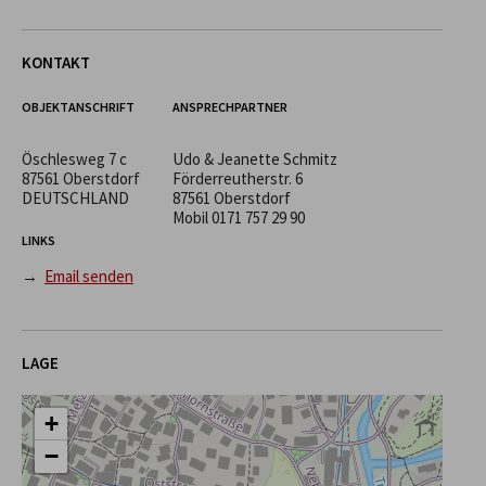
KONTAKT
OBJEKTANSCHRIFT
ANSPRECHPARTNER
Öschlesweg 7 c
Udo & Jeanette Schmitz
87561 Oberstdorf
Förderreutherstr. 6
DEUTSCHLAND
87561 Oberstdorf
Mobil
0171 757 29 90
LINKS
→
Email senden
LAGE
+
−