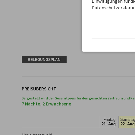
Einwilligungen für d
Datenschutzerklärun
BELEGUNGSPLAN
PREISÜBERSICHT
Dargestellt wird der Gesamtpreis für den gesuchten Zeitraum und Pe
7 Nächte, 2 Erwachsene
Freitag
Samsta
21. Aug.
22. Aug