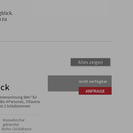
blick.
n zu
Alles zeigen
nicht verfügbar
ick
ANFRAGE
erienwohnung 60m² für
 Bis 4 Personen, 3 Räume
it 2 Schlafzimmern
 Wasserkocher
 getrennter
Wohn-/Schlafraum