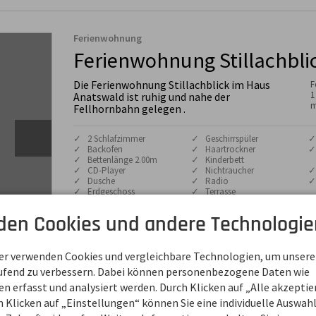
Ferienwohnung
Ferienwohnung Stillachbli
Die Ferienwohnung Stillachblick im Haus
F
1
Anatswald ist ruhig und nahe der
m
Fellhornbahn gelegen .
✓ 2 Schlafzimmer
✓ Geschirrspüler
✓
✓ Backofen
✓ Haartrockner
✓
✓ Bettenlänge 2.00m
✓ Kinderbett
✓ CD-Player
✓ Nichtraucher
✓
✓ Dusche
✓ Radio
✓
✓ Erdgeschoss
✓ Terrasse
✓ Fernseher
✓ Toaster
den Cookies und andere Technologie
Die Wohnung Stillachblick ist ca. 72 m² groß und ist sehr 
eingerichtet.

ner verwenden Cookies und vergleichbare Technologien, um unsere
Sie verfügt über ein Schlafzimmer mit Doppelbett, ein Sc
aufend zu verbessern. Dabei können personenbezogene Daten wie
Einzelbett und ein Wohn-Schlafraum.

 erfasst und analysiert werden. Durch Klicken auf „Alle akzepti
Das Bad ist mit Dusche und WC ausgestattet.

 Klicken auf „Einstellungen“ können Sie eine individuelle Auswahl 