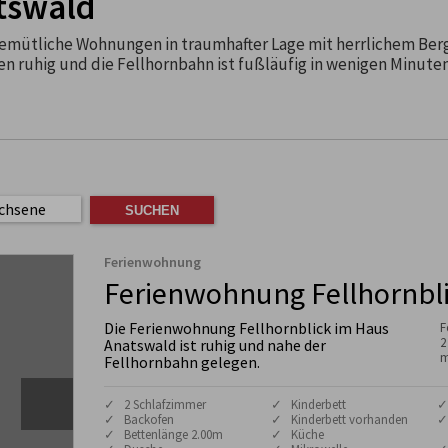
tswald
emütliche Wohnungen in traumhafter Lage mit herrlichem Berg
n ruhig und die Fellhornbahn ist fußläufig in wenigen Minute
chsene
Ferienwohnung
Ferienwohnung Fellhornbl
Die Ferienwohnung Fellhornblick im Haus
F
2
Anatswald ist ruhig und nahe der
m
Fellhornbahn gelegen.
✓ 2 Schlafzimmer
✓ Kinderbett
✓
✓ Backofen
✓ Kinderbett vorhanden
✓
✓ Bettenlänge 2.00m
✓ Küche