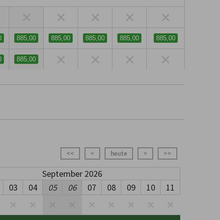
×
×
×
×
×
0
885,00
885,00
885,00
885,00
885,00
×
×
×
×
0
885,00
<<
<
heute
>
>>
September 2026
03
04
05
06
07
08
09
10
11