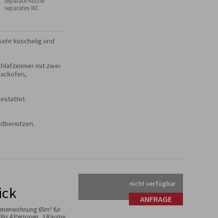
 separate Küche
 separates WC
sehr kuschelig und 
chlafzimmer mit zwei 
ackofen, 
stattet.

itbenutzen.
nicht verfügbar
ick
ANFRAGE
erienwohnung 65m² für
 Bis 4 Personen, 3 Räume