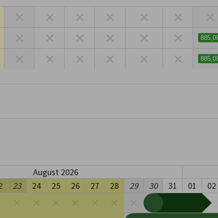
×
×
×
×
×
×
×
×
×
×
×
×
×
885,0
×
×
×
×
×
×
885,0
August 2026
2
23
24
25
26
27
28
29
30
31
01
02