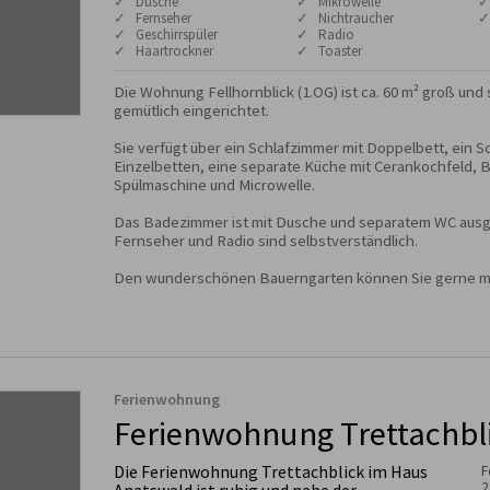
✓ Dusche
✓ Mikrowelle
✓
✓ Fernseher
✓ Nichtraucher
✓
✓ Geschirrspüler
✓ Radio
✓ Haartrockner
✓ Toaster
Die Wohnung Fellhornblick (1.OG) ist ca. 60 m² groß und 
gemütlich eingerichtet.

Sie verfügt über ein Schlafzimmer mit Doppelbett, ein S
Einzelbetten, eine separate Küche mit Cerankochfeld, B
Spülmaschine und Microwelle.

Das Badezimmer ist mit Dusche und separatem WC ausge
Fernseher und Radio sind selbstverständlich.

Den wunderschönen Bauerngarten können Sie gerne m
Ferienwohnung
Ferienwohnung Trettachbl
Die Ferienwohnung Trettachblick im Haus
F
2