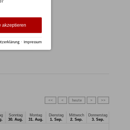
er
nkochfeld und 
ch.

e akzeptieren
sse mit Blick in 
tzerklärung
·
Impressum
spannen ein.

<<
<
heute
>
>>
ag
Sonntag
Montag
Dienstag
Mittwoch
Donnerstag
g.
30. Aug.
31. Aug.
1. Sep.
2. Sep.
3. Sep.