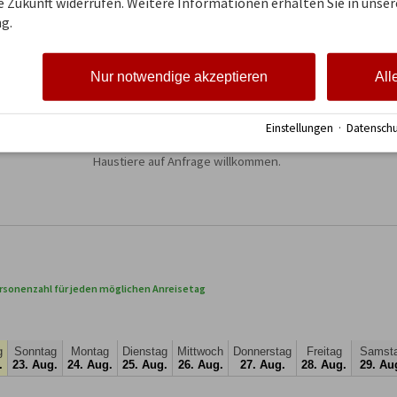
ie Zukunft widerrufen. Weitere Informationen erhalten Sie in unser
Die moderne Küche ist ausgestattet mit Backofen, Cera
g.
Spülmaschine.

Fernseher und Radio mit CD-Player sind selbstverständli
Nur notwendige akzeptieren
All
Die Wohnstube lädt zum verweilen ein sowie die Südterra
unsere Berge.

Einstellungen
·
Datenschu
Selbstverständlich lädt Sie unser Bauerngarten zum Ent
Haustiere auf Anfrage willkommen.
rsonenzahl für jeden möglichen Anreisetag
g
Sonntag
Montag
Dienstag
Mittwoch
Donnerstag
Freitag
Samst
.
23. Aug.
24. Aug.
25. Aug.
26. Aug.
27. Aug.
28. Aug.
29. Au