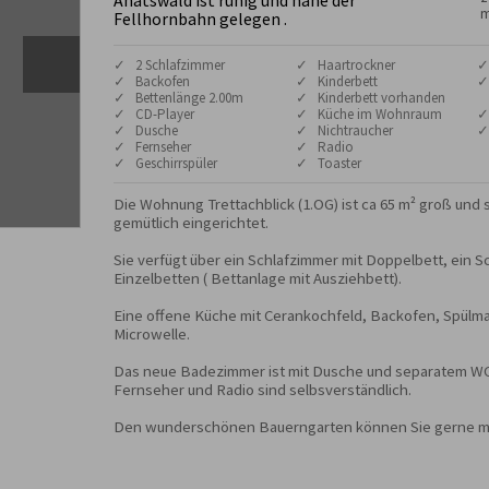
Anatswald ist ruhig und nahe der
m
Fellhornbahn gelegen .
✓ 2 Schlafzimmer
✓ Haartrockner
✓
✓ Backofen
✓ Kinderbett
✓
✓ Bettenlänge 2.00m
✓ Kinderbett vorhanden
✓ CD-Player
✓ Küche im Wohnraum
✓
✓ Dusche
✓ Nichtraucher
✓
✓ Fernseher
✓ Radio
✓ Geschirrspüler
✓ Toaster
Die Wohnung Trettachblick (1.OG) ist ca 65 m² groß und s
gemütlich eingerichtet.

Sie verfügt über ein Schlafzimmer mit Doppelbett, ein S
Einzelbetten ( Bettanlage mit Ausziehbett).

Eine offene Küche mit Cerankochfeld, Backofen, Spülma
Microwelle.

Das neue Badezimmer ist mit Dusche und separatem WC 
Fernseher und Radio sind selbsverständlich.

Den wunderschönen Bauerngarten können Sie gerne m