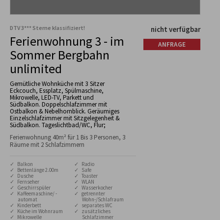
DTV 3*** Sterne klassifiziert!
nicht verfügbar
Ferienwohnung 3 - im
ANFRAGE
Sommer Bergbahn
unlimited
Gemütliche Wohnküche mit 3 Sitzer
Eckcouch, Essplatz, Spülmaschine,
Mikrowelle, LED-TV, Parkett und
Südbalkon. Doppelschlafzimmer mit
Ostbalkon & Nebelhornblick. Geräumiges
Einzelschlafzimmer mit Sitzgelegenheit &
Südbalkon. Tageslichtbad/WC, Flur;
Ferienwohnung 40m² für 1 Bis 3 Personen, 3
Räume mit 2 Schlafzimmern
✓ Balkon
✓ Radio
✓ Bettenlänge 2.00m
✓ Safe
✓ Dusche
✓ Toaster
✓ Fernseher
✓ WLAN
✓ Geschirrspüler
✓ Wasserkocher
✓ Kaffeemaschine/ -
✓ getrennter
automat
Wohn-/Schlafraum
✓ Kinderbett
✓ separates WC
✓ Küche im Wohnraum
✓ zusätzliches
✓ Mikrowelle
Schlafzimmer