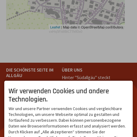
Leaflet
| Map data © OpenStreetMap contributors
vxHq5FldIBlC77kR3x0
DIE SCHÖNSTE SEITE IM
ÜBER UNS
ALLGÄU
Hinter "Südallgäu" steckt
Südallgäu ist der südliche
das Team von
Tramino
aus
Teil des Oberallgäus. Es
Oberstdorf.
Wir verwenden Cookies und andere
verbindet die Tourismus-
Unser Ziel ist ein attraktives
Technologien.
Destinationen Oberstdorf,
touristisches Portal,
Bad Hindelang und
welches für Gäste und
Wir und unsere Partner verwenden Cookies und vergleichbare
Kleinwalsertal und beliebte
Leistungsträger im
Technologien, um unsere Webseite optimal zu gestalten und
Urlaubsziele wie die
südlichen Oberallgäu eine
fortlaufend zu verbessern. Dabei können personenbezogene
Hörnerdörfer, Alpsee-
starke Plattform bietet.
Daten wie Browserinformationen erfasst und analysiert werden.
Grünten, Oberstaufen oder
Durch Klicken auf „Alle akzeptieren“ stimmen Sie der
Wertach im Allgäu.