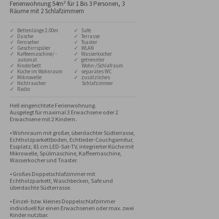
Ferienwohnung 54m² für 1 Bis 3 Personen, 3
Räume mit 2 Schlafzimmern
✓ Bettenlänge 2.00m
✓ Safe
✓ Dusche
✓ Terrasse
✓ Fernseher
✓ Toaster
✓ Geschirrspüler
✓ WLAN
✓ Kaffeemaschine/ -
✓ Wasserkocher
automat
✓ getrennter
✓ Kinderbett
Wohn-/Schlafraum
✓ Küche im Wohnraum
✓ separates WC
✓ Mikrowelle
✓ zusätzliches
✓ Nichtraucher
Schlafzimmer
✓ Radio
Hell eingerichtete Ferienwohnung.

Ausgelegt für maximal 3 Erwachsene oder 2 
Erwachsene mit 2 Kindern. 

• Wohnraum mit großer, überdachter Südterrasse, 
Echtholzparkettboden, Echtleder-Couchgarnitur, 
Essplatz, 81 cm LED-Sat-TV, integrierter Küche mit 
Mikrowelle, Spülmaschine, Kaffeemaschine, 
Wasserkocher und Toaster. 

• Großes Doppelschlafzimmer mit 
Echtholzparkett, Waschbecken, Safe und 
überdachte Südterrasse.

• Einzel- bzw. kleines Doppelschlafzimmer 
individuell für einen Erwachsenen oder max. zwei 
Kinder nutzbar. 
