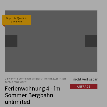
Geprüfte Qualität
F ✷✷✷✷
DTV 4**** Sterne klassifiziert - im Mai 2023 frisch
nicht verfügbar
für Sie renoviert!
Ferienwohnung 4 - im
ANFRAGE
Sommer Bergbahn
unlimited