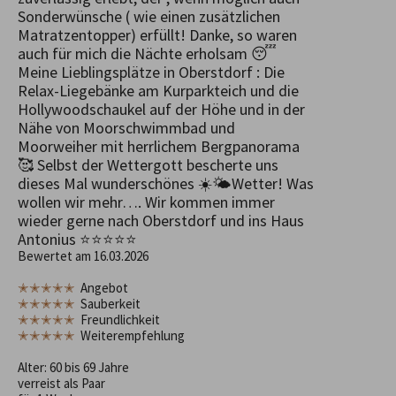
Sonderwünsche ( wie einen zusätzlichen
Matratzentopper) erfüllt! Danke, so waren
auch für mich die Nächte erholsam 😴
Meine Lieblingsplätze in Oberstdorf : Die
Relax-Liegebänke am Kurparkteich und die
Hollywoodschaukel auf der Höhe und in der
Nähe von Moorschwimmbad und
Moorweiher mit herrlichem Bergpanorama
🥰 Selbst der Wettergott bescherte uns
dieses Mal wunderschönes ☀️🌤️Wetter! Was
wollen wir mehr…. Wir kommen immer
wieder gerne nach Oberstdorf und ins Haus
Antonius ⭐️⭐️⭐️⭐️⭐️
Bewertet am 16.03.2026
✭✭✭✭✭
Angebot
✭✭✭✭✭
Sauberkeit
✭✭✭✭✭
Freundlichkeit
✭✭✭✭✭
Weiterempfehlung
Alter: 60 bis 69 Jahre
verreist als Paar