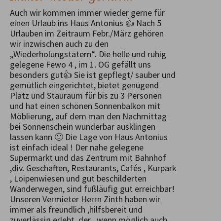
Auch wir kommen immer wieder gerne für
einen Urlaub ins Haus Antonius 👍 Nach 5
Urlauben im Zeitraum Febr./März gehören
wir inzwischen auch zu den
„Wiederholungstätern“. Die helle und ruhig
gelegene Fewo 4 , im 1. OG gefällt uns
besonders gut👍 Sie ist gepflegt/ sauber und
gemütlich eingerichtet, bietet genügend
Platz und Stauraum für bis zu 3 Personen
und hat einen schönen Sonnenbalkon mit
Möblierung, auf dem man den Nachmittag
bei Sonnenschein wunderbar ausklingen
lassen kann 🙂 Die Lage von Haus Antonius
ist einfach ideal ! Der nahe gelegene
Supermarkt und das Zentrum mit Bahnhof
,div. Geschäften, Restaurants, Cafés , Kurpark
, Loipenwiesen und gut beschilderten
Wanderwegen, sind fußläufig gut erreichbar!
Unseren Vermieter Herrn Zinth haben wir
immer als freundlich ,hilfsbereit und
zuverlässig erlebt, der , wenn möglich auch