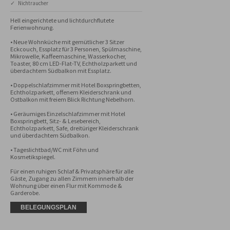
✓ Nichtraucher
Hell eingerichtete und lichtdurchflutete 
Ferienwohnung.

• Neue Wohnküche mit gemütlicher 3 Sitzer 
Eckcouch, Essplatz für 3 Personen, Spülmaschine, 
Mikrowelle, Kaffeemaschine, Wasserkocher, 
Toaster, 80 cm LED-Flat-TV, Echtholzparkett und 
überdachtem Südbalkon mit Essplatz. 

• Doppelschlafzimmer mit Hotel Boxspringbetten, 
Echtholzparkett, offenem Kleiderschrank und 
Ostbalkon mit freiem Blick Richtung Nebelhorn. 

• Geräumiges Einzelschlafzimmer mit Hotel 
Boxspringbett, Sitz- & Lesebereich, 
Echtholzparkett, Safe, dreitüriger Kleiderschrank 
und überdachtem Südbalkon. 

• Tageslichtbad/WC mit Föhn und 
Kosmetikspiegel. 

Für einen ruhigen Schlaf & Privatsphäre für alle 
Gäste, Zugang zu allen Zimmern innerhalb der 
Wohnung über einen Flur mit Kommode & 
Garderobe.
BELEGUNGSPLAN