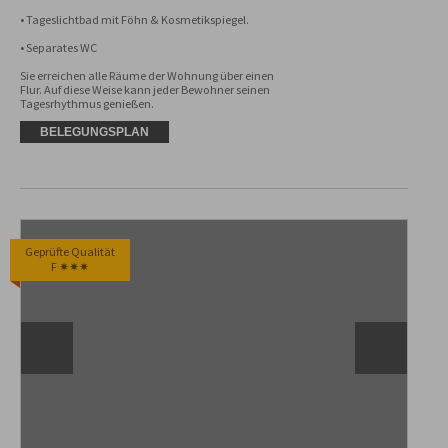
• Tageslichtbad mit Föhn & Kosmetikspiegel.

• Separates WC

Sie erreichen alle Räume der Wohnung über einen 
Flur. Auf diese Weise kann jeder Bewohner seinen 
Tagesrhythmus genießen.
BELEGUNGSPLAN
Geprüfte Qualität
F ✷✷✷