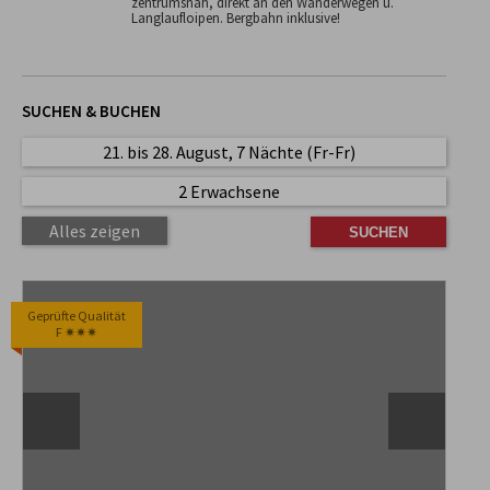
zentrumsnah, direkt an den Wanderwegen u.
Langlaufloipen. Bergbahn inklusive!
SUCHEN & BUCHEN
21. bis 28. August, 7 Nächte (Fr-Fr)
2 Erwachsene
Alles zeigen
Geprüfte Qualität
F ✷✷✷