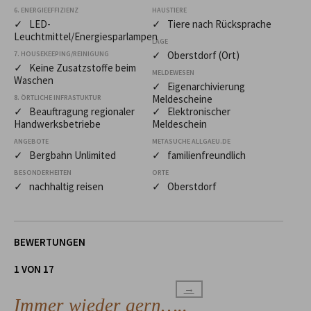
6. ENERGIEEFFIZIENZ
HAUSTIERE
✓ LED-
✓ Tiere nach Rücksprache
Leuchtmittel/Energiesparlampen
LAGE
✓ Oberstdorf (Ort)
7. HOUSEKEEPING/REINIGUNG
✓ Keine Zusatzstoffe beim
MELDEWESEN
Waschen
✓ Eigenarchivierung
Meldescheine
8. ÖRTLICHE INFRASTUKTUR
✓ Beauftragung regionaler
✓ Elektronischer
Handwerksbetriebe
Meldeschein
ANGEBOTE
METASUCHE ALLGAEU.DE
✓ Bergbahn Unlimited
✓ familienfreundlich
BESONDERHEITEN
ORTE
✓ nachhaltig reisen
✓ Oberstdorf
BEWERTUNGEN
1 VON 17
→
Immer wieder gern…..