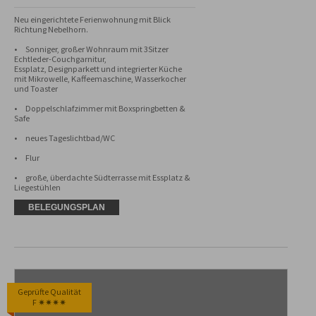
Neu eingerichtete Ferienwohnung mit Blick 
Richtung Nebelhorn. 

•	Sonniger, großer Wohnraum mit 3Sitzer 
Echtleder-Couchgarnitur, 

Essplatz, Designparkett und integrierter Küche 
mit Mikrowelle, Kaffeemaschine, Wasserkocher 
und Toaster

•	Doppelschlafzimmer mit Boxspringbetten & 
Safe

•	neues Tageslichtbad/WC 

•	Flur

•	große, überdachte Südterrasse mit Essplatz & 
Liegestühlen
BELEGUNGSPLAN
Geprüfte Qualität
F ✷✷✷✷