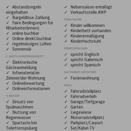
✓ Abstandsregeln
✓ Nebensaison ermäßigt
eingehalten
✓ Verkaufsstelle AWP
✓ Bargeldlose Zahlung
FAMILIE/KIND
✓ Faire Bedingungen für
✓ Kinder willkommen
Mitarbeiter(innen)
✓ Kinderbett vorhanden
✓ online buchbar
✓ Kinderermäßigung
✓ Online direkt buchbar
✓ Kinderhochstuhl
✓ regelmässiges Lüften
✓ Sonnenski
FREMDSPRACHEN
✓ spricht Englisch
1. GÄSTE-/KUNDENANGEBOT
✓ spricht Italienisch
✓ Elektronische
✓ spricht Spanisch
Gästeanmeldung
✓ Infomaterial im
GASTGEBER: KATEGORIE
Zimmer/der Wohnung
✓ Ferienwohnung
✓ Onlinebewertung
HAUS
✓ Onlineinformationen
✓ Fahrradstellplatz
✓ Fahrradverleih
4. WASSER
✓ Einsatz von
✓ Garage/Tiefgarage
Spülmaschinen
✓ Garten
✓ Nutzung von
✓ Liegewiese
Regenwasser
✓ Motorradstellplatz
✓ Spartaste bei
✓ Parkplatz/Carport
Toilettenspülung
✓ Sat/Kabel-TV