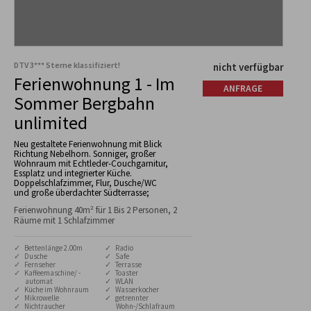
DTV 3*** Sterne klassifiziert!
nicht verfügbar
Ferienwohnung 1 - Im
ANFRAGE
Sommer Bergbahn
unlimited
Neu gestaltete Ferienwohnung mit Blick
Richtung Nebelhorn. Sonniger, großer
Wohnraum mit Echtleder-Couchgarnitur,
Essplatz und integrierter Küche.
Doppelschlafzimmer, Flur, Dusche/WC
und große überdachter Südterrasse;
Ferienwohnung 40m² für 1 Bis 2 Personen, 2
Räume mit 1 Schlafzimmer
✓ Bettenlänge 2.00m
✓ Radio
✓ Dusche
✓ Safe
✓ Fernseher
✓ Terrasse
✓ Kaffeemaschine/ -
✓ Toaster
automat
✓ WLAN
✓ Küche im Wohnraum
✓ Wasserkocher
✓ Mikrowelle
✓ getrennter
✓ Nichtraucher
Wohn-/Schlafraum