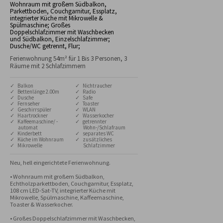
Wohnraum mit großem Südbalkon,
Parkettboden, Couchgarnitur, Essplatz,
integrierter Küche mit Mikrowelle &
Spülmaschine; Großes
Doppelschlafzimmer mit Waschbecken
und Südbalkon, Einzelschlafzimmer;
Dusche/WC getrennt, Flur;
Ferienwohnung 54m² für 1 Bis 3 Personen, 3
Räume mit 2 Schlafzimmern
✓ Balkon
✓ Nichtraucher
✓ Bettenlänge 2.00m
✓ Radio
✓ Dusche
✓ Safe
✓ Fernseher
✓ Toaster
✓ Geschirrspüler
✓ WLAN
✓ Haartrockner
✓ Wasserkocher
✓ Kaffeemaschine/ -
✓ getrennter
automat
Wohn-/Schlafraum
✓ Kinderbett
✓ separates WC
✓ Küche im Wohnraum
✓ zusätzliches
✓ Mikrowelle
Schlafzimmer
Neu, hell eingerichtete Ferienwohnung.

• Wohnraum mit großem Südbalkon, 
Echtholzparkettboden, Couchgarnitur, Essplatz, 
108 cm LED-Sat-TV, integrierter Küche mit 
Mikrowelle, Spülmaschine, Kaffeemaschine, 
Toaster & Wasserkocher. 

• Großes Doppelschlafzimmer mit Waschbecken, 