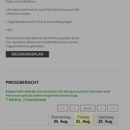
Safe und Südbalkon.

• Einzelschlafzimmer, nach Rücksprache auch für 
2 Kinder nutzbar. 

• Tageslichtbad mit Föhn & Kosmetikspiegel.

• WC 

Sie erreichen alle Räume der Wohnung über einen 
Flur. Auf diese Weise kann jeder Bewohner seinen 
Tagesrhythmus genießen.
BELEGUNGSPLAN
PREISÜBERSICHT
Dargestellt wird der Gesamtpreis für den gesuchten Zeitraum und
Personenzahl für jeden möglichen Anreisetag
7 Nächte, 2 Erwachsene
<<
<
heute
>
>>
Donnerstag
Freitag
Samstag
20. Aug.
21. Aug.
22. Aug.