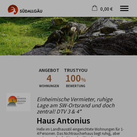
0,00 €
×
Warenkorb ist leer
Die schönste Seite im Allgäu
Aktuell
Destination
Gastgeber
Gastronomie
ANGEBOT
TRUSTYOU
Wandern
4
100
Mountainbike
%
Tipps
WOHNUNGEN
BEWERTUNG
Jobs
Einheimische Vermieter, ruhige
Lage am SW-Ortsrand und doch
zentral! DTV 3 & 4*
Haus Antonius
Helle im Landhausstil eingerichtete Wohnungen für 1-
4 Personen. Das Nichtraucherhaus liegt ruhig, aber