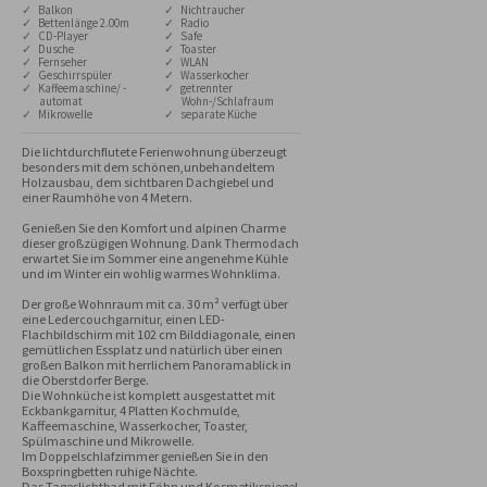
✓ Balkon
✓ Nichtraucher
✓ Bettenlänge 2.00m
✓ Radio
✓ CD-Player
✓ Safe
✓ Dusche
✓ Toaster
✓ Fernseher
✓ WLAN
✓ Geschirrspüler
✓ Wasserkocher
✓ Kaffeemaschine/ -
✓ getrennter
automat
Wohn-/Schlafraum
✓ Mikrowelle
✓ separate Küche
Die lichtdurchflutete Ferienwohnung überzeugt 
besonders mit dem schönen,unbehandeltem 
Holzausbau, dem sichtbaren Dachgiebel und 
einer Raumhöhe von 4 Metern.

Genießen Sie den Komfort und alpinen Charme 
dieser großzügigen Wohnung. Dank Thermodach 
erwartet Sie im Sommer eine angenehme Kühle 
und im Winter ein wohlig warmes Wohnklima.

Der große Wohnraum mit ca. 30 m² verfügt über 
eine Ledercouchgarnitur, einen LED-
Flachbildschirm mit 102 cm Bilddiagonale, einen 
gemütlichen Essplatz und natürlich über einen 
großen Balkon mit herrlichem Panoramablick in 
die Oberstdorfer Berge. 

Die Wohnküche ist komplett ausgestattet mit 
Eckbankgarnitur, 4 Platten Kochmulde, 
Kaffeemaschine, Wasserkocher, Toaster, 
Spülmaschine und Mikrowelle. 

Im Doppelschlafzimmer genießen Sie in den 
Boxspringbetten ruhige Nächte. 

Das Tageslichtbad mit Föhn und Kosmetikspiegel 