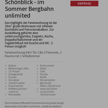
Schönblick - im
ANFRAGE
Sommer Bergbahn
unlimited
Das Highlight der Ferienwohnung ist der
30m² große Wohnraum mit offenem
Dachstuhl und Panoramabalkon. Zur
Ausstattung gehören eine
Ledercouchgarnitur, Essplatz, Küche,
Doppelschlafzimmer und ein
Tageslichtbad mit Dusche und WC. 3.
Person möglich!
Ferienwohnung 63m² für 1 Bis 2 Personen, 2
Räume mit 1 Schlafzimmer
✓ Balkon
✓ Nichtraucher
✓ Bettenlänge 2.00m
✓ Radio
✓ CD-Player
✓ Safe
✓ Dachgeschoß
✓ Toaster
✓ Dusche
✓ WLAN
✓ Fernseher
✓ Wasserkocher
✓ Geschirrspüler
✓ getrennter
✓ Haartrockner
Wohn-/Schlafraum
✓ Kaffeemaschine/ -
✓ separate Küche
automat
✓ zusätzliches
✓ Mikrowelle
Schlafzimmer
Die lichtdurchflutete Ferienwohnung überzeugt 
besonders mit dem schönen, unbehandeltem 