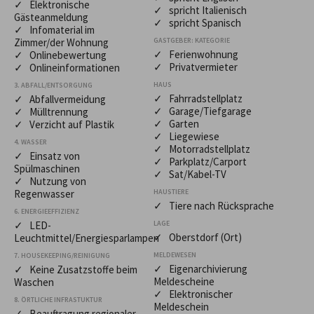
✓ Elektronische
✓ spricht Italienisch
Gästeanmeldung
✓ spricht Spanisch
✓ Infomaterial im
Zimmer/der Wohnung
GASTGEBER: KATEGORIE
✓ Ferienwohnung
✓ Onlinebewertung
✓ Privatvermieter
✓ Onlineinformationen
HAUS
3. ABFALL/ENTSORGUNG
✓ Fahrradstellplatz
✓ Abfallvermeidung
✓ Garage/Tiefgarage
✓ Mülltrennung
✓ Garten
✓ Verzicht auf Plastik
✓ Liegewiese
4. WASSER
✓ Motorradstellplatz
✓ Einsatz von
✓ Parkplatz/Carport
Spülmaschinen
✓ Sat/Kabel-TV
✓ Nutzung von
Regenwasser
HAUSTIERE
✓ Tiere nach Rücksprache
6. ENERGIEEFFIZIENZ
✓ LED-
LAGE
✓ Oberstdorf (Ort)
Leuchtmittel/Energiesparlampen
MELDEWESEN
7. HOUSEKEEPING/REINIGUNG
✓ Eigenarchivierung
✓ Keine Zusatzstoffe beim
Meldescheine
Waschen
✓ Elektronischer
8. ÖRTLICHE INFRASTUKTUR
Meldeschein
✓ Beauftragung regionaler