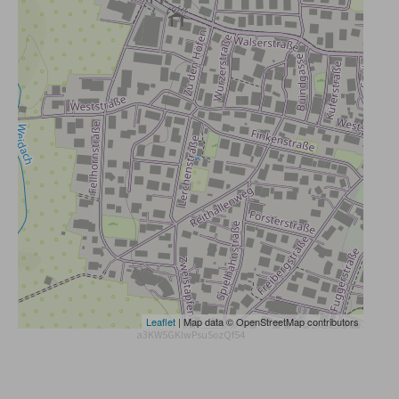
Leaflet
| Map data © OpenStreetMap contributors
a3KW5GKlwPsuSozQf54