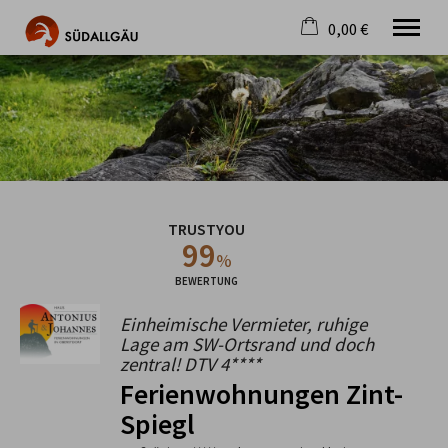
0,00 €
×
Warenkorb ist leer
Die schönste Seite im Allgäu
Aktuell
Destination
Gastgeber
Gastronomie
TRUSTYOU
Wandern
99
Mountainbike
%
Tipps
BEWERTUNG
Jobs
Einheimische Vermieter, ruhige
Lage am SW-Ortsrand und doch
zentral! DTV 4****
Ferienwohnungen Zint-
Spiegl