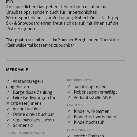
min.

Ihre sportlichen Gastgeber stehen Ihnen nicht nur mit 
Urlaubstipps, sondern auch für Ihr persönliches 
Wintersporterlebnis zur Verfügung: Robert Zint, staatl. gepr. 
Ski- & Snowboardlehrer, freut sich darauf, mit Ihnen auf die 
Piste zu gehen.

"Bergbahn unlimited"  -  Im Sommer Bergbahnen Oberstdorf-
Kleinwalsertal kostenlos zubuchbar.
MERKMALE
✓ Abstandsregeln
BESONDERHEITEN
✓ nachhaltig reisen
eingehalten
✓ Nebensaison ermäßigt
✓ Bargeldlose Zahlung
✓ Verkaufsstelle AWP
✓ Faire Bedingungen für
Mitarbeiter(innen)
FAMILIE/KIND
✓ online buchbar
✓ Kinder willkommen
✓ Online direkt buchbar
✓ Kinderbett vorhanden
✓ regelmässiges Lüften
✓ Kinderhochstuhl
✓ Sonnenski
FREMDSPRACHEN
1. GÄSTE-/KUNDENANGEBOT
✓ spricht Englisch