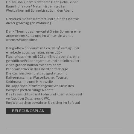
Holzausbau, dem sichtbaren Dachgiebel, einer 
Raumhöhe von 4 Metern & dem großen 
Westbalkon mit Sonne bis spät in den Abend.

Genießen Sie den Komfort und alpinen Charme 
dieser großzügigen Wohnung. 

Dank Thermodach erwartet Sie im Sommer eine 
angenehme Kühle und im Winter ein wohlig 
warmes Wohnklima.

Der große Wohnraum mit ca. 30 m² verfügt über 
eine Ledercouchgarnitur, einen LED-
Flachbildschirm mit 102 cm Bilddiagonale, eine 
gemütliche Eckbankgarnitur und natürlich über 
einen großen Balkon mit herrlichem 
Panoramablick in die Oberstdorfer Berge. 

Die Küche ist komplett ausgestattet mit 
Kaffeemaschine, Wasserkocher, Toaster, 
Spülmaschine und Mikrowelle. 

Im Doppelschlafzimmer genießen Sie in den 
Boxspringbetten ruhige Nächte. 

Das Tageslichtbad mit Föhn und Kosmetikspiegel 
verfügt über Dusche und WC. 

Ihre Wertsachen bewahren Sie sicher im Safe auf.
BELEGUNGSPLAN