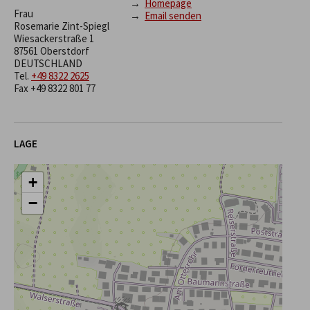
→
Homepage
Frau
→
Email senden
Rosemarie Zint-Spiegl
Wiesackerstraße 1
87561 Oberstdorf
DEUTSCHLAND
Tel.
+49 8322 2625
Fax +49 8322 801 77
LAGE
+
−