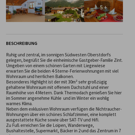
5 +
BESCHREIBUNG
Ruhig und zentral, im sonnigen Südwesten Oberstdorfs 
gelegen, begrüßt Sie die einheimische Gastgeber-Familie Zint. 
Umgeben von einem schönen Garten mit Liegewiese 
erwarten Sie die beiden 4-Sterne-Ferienwohnungen mit viel 
Wohnraum und herrlichen Balkonen.

Besonderes Highlight ist der mit 30m² sehr großzügig  
gehaltene Wohnraum mit offenem Dachstuhl und einer 
Raumhöhe von 4 Metern. Dank Thermodach genießen Sie hier 
im Sommer angenehme Kühle  und im Winter ein wohlig 
warmes Klima.

Neben dem exklusiven Wohnraum verfügen die Nichtraucher-
Wohnungen über ein schönes Schlafzimmer, eine komplett 
ausgestattete Küche sowie über SAT-TV und Hifi.

Zu Fuß erreichen Sie die Loipen, Wanderwege, 
Bushaltestelle, Supermarkt, Bäcker in 2 und das Zentrum in 7 