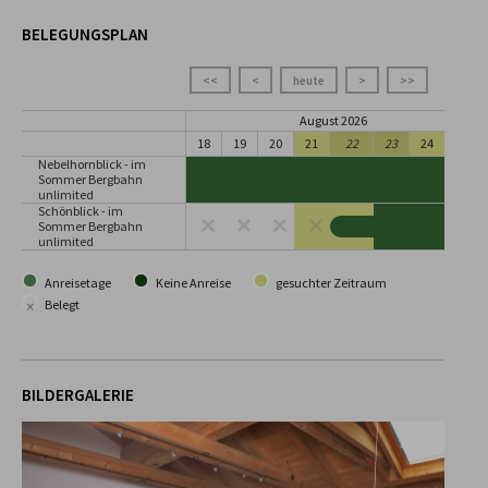
BELEGUNGSPLAN
<<
<
heute
>
>>
August 2026
18
19
20
21
22
23
24
25
Nebelhornblick - im
Sommer Bergbahn
unlimited
Schönblick - im
Sommer Bergbahn
unlimited
Anreisetage
Keine Anreise
gesuchter Zeitraum
×
Belegt
BILDERGALERIE