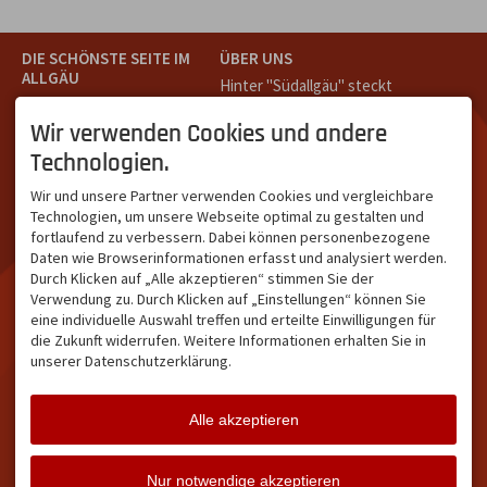
DIE SCHÖNSTE SEITE IM
ÜBER UNS
ALLGÄU
Hinter "Südallgäu" steckt
Südallgäu ist der südliche
das Team von
Tramino
aus
Teil des Oberallgäus. Es
Oberstdorf.
Wir verwenden Cookies und andere
verbindet die Tourismus-
Unser Ziel ist ein attraktives
Technologien.
Destinationen Oberstdorf,
touristisches Portal,
Bad Hindelang und
welches für Gäste und
Wir und unsere Partner verwenden Cookies und vergleichbare
Kleinwalsertal und beliebte
Leistungsträger im
Technologien, um unsere Webseite optimal zu gestalten und
Urlaubsziele wie die
südlichen Oberallgäu eine
fortlaufend zu verbessern. Dabei können personenbezogene
Hörnerdörfer, Alpsee-
starke Plattform bietet.
Daten wie Browserinformationen erfasst und analysiert werden.
Grünten, Oberstaufen oder
Durch Klicken auf „Alle akzeptieren“ stimmen Sie der
Wertach im Allgäu.
Verwendung zu. Durch Klicken auf „Einstellungen“ können Sie
NETZWERK & REICHWEITE
eine individuelle Auswahl treffen und erteilte Einwilligungen für
die Zukunft widerrufen. Weitere Informationen erhalten Sie in
ca. 36.700 Abos bei
unserer Datenschutzerklärung.
Facebook
ca. 18.400 Abos bei
Instagram
Alle akzeptieren
Facebook
Instagram
Twitter
Nur notwendige akzeptieren