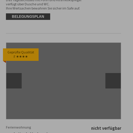
verfügt über Dusche und WC. 

Ihre Wertsachen bewahren Sie sicher im Safe auf.
BELEGUNGSPLAN
Geprüfte Qualität
F ✷✷✷✷
Ferienwohnung
nicht verfügbar