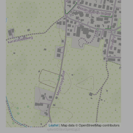
Leaflet
| Map data © OpenStreetMap contributors
xpfwtVDXkvI3pH61gLE