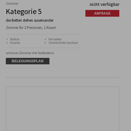
Zimmer
nicht verfügbar
Kategorie 5
ANFRAGE
die Betten stehen auseinander
Zimmer für 2 Personen, 1 Raum
✓ Balkon
✓ Fernseher
✓ Dusche
✓ Online direkt buchbar
schönes Zimmer mit Südbalkon
BELEGUNGSPLAN