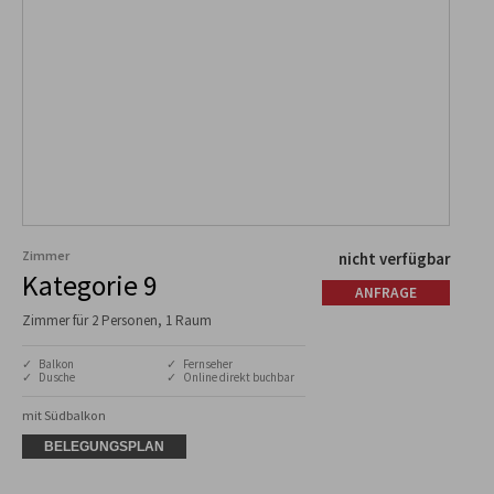
Zimmer
nicht verfügbar
Kategorie 9
ANFRAGE
Zimmer für 2 Personen, 1 Raum
✓ Balkon
✓ Fernseher
✓ Dusche
✓ Online direkt buchbar
mit Südbalkon
BELEGUNGSPLAN