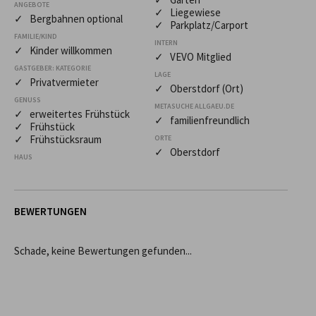
ANGEBOTE
✓ Liegewiese
✓ Bergbahnen optional
✓ Parkplatz/Carport
FAMILIE/KIND
INTERN
✓ Kinder willkommen
✓ VEVO Mitglied
GASTGEBER: KATEGORIE
LAGE
✓ Privatvermieter
✓ Oberstdorf (Ort)
GENUSS
METASUCHE ALLGAEU.DE
✓ erweitertes Frühstück
✓ familienfreundlich
✓ Frühstück
✓ Frühstücksraum
ORTE
✓ Oberstdorf
HAUS
BEWERTUNGEN
Schade, keine Bewertungen gefunden...