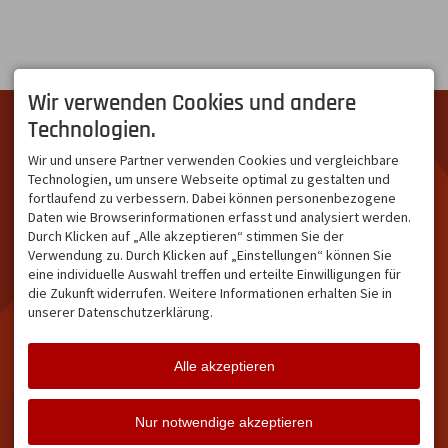
Wir verwenden Cookies und andere
DIE SCHÖNSTE SEITE IM
ÜBER UNS
Technologien.
ALLGÄU
Hinter "Südallgäu" steckt
Südallgäu ist der südliche
das Team von
Tramino
aus
Wir und unsere Partner verwenden Cookies und vergleichbare
Teil des Oberallgäus. Es
Oberstdorf.
Technologien, um unsere Webseite optimal zu gestalten und
verbindet die Tourismus-
Unser Ziel ist ein attraktives
fortlaufend zu verbessern. Dabei können personenbezogene
Destinationen Oberstdorf,
touristisches Portal,
Daten wie Browserinformationen erfasst und analysiert werden.
Bad Hindelang und
welches für Gäste und
Durch Klicken auf „Alle akzeptieren“ stimmen Sie der
Kleinwalsertal und beliebte
Leistungsträger im
Verwendung zu. Durch Klicken auf „Einstellungen“ können Sie
Urlaubsziele wie die
südlichen Oberallgäu eine
eine individuelle Auswahl treffen und erteilte Einwilligungen für
Hörnerdörfer, Alpsee-
starke Plattform bietet.
die Zukunft widerrufen. Weitere Informationen erhalten Sie in
Grünten, Oberstaufen oder
unserer Datenschutzerklärung.
Wertach im Allgäu.
NETZWERK & REICHWEITE
Alle akzeptieren
ca. 36.700 Abos bei
Facebook
ca. 18.400 Abos bei
Nur notwendige akzeptieren
Instagram