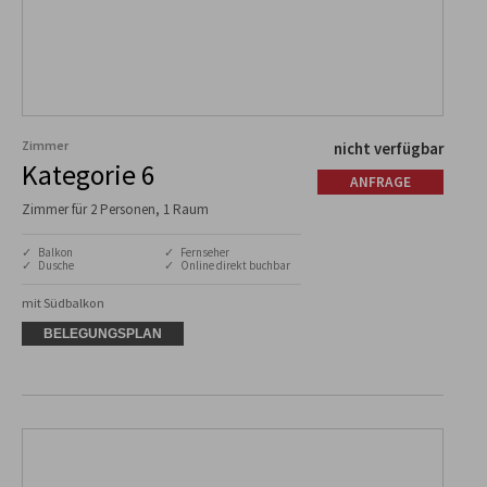
Zimmer
nicht verfügbar
Kategorie 6
ANFRAGE
Zimmer für 2 Personen, 1 Raum
✓ Balkon
✓ Fernseher
✓ Dusche
✓ Online direkt buchbar
mit Südbalkon
BELEGUNGSPLAN