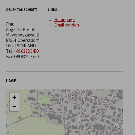
OBJEKTANSCHRIFT
LINKS
→
Homepage
Frau
→
Email senden
Angelika Pfeiffer
Meyersoygasse 2
87561 Oberstdorf
DEUTSCHLAND
Tel.
+49 8322 3433
Fax +49 8322 7759
LAGE
+
−