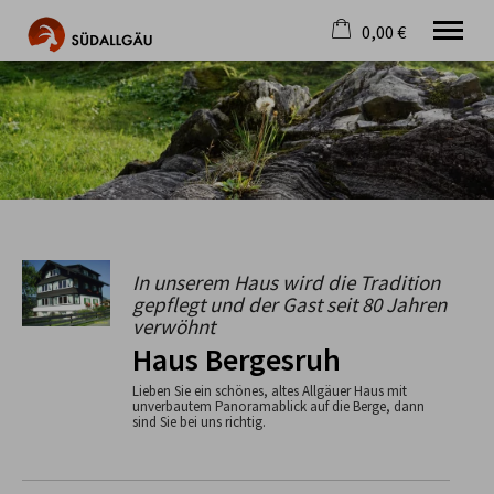
0,00 €
×
Warenkorb ist leer
Die schönste Seite im Allgäu
Aktuell
Destination
Gastgeber
Gastronomie
Wandern
Mountainbike
In unserem Haus wird die Tradition
gepflegt und der Gast seit 80 Jahren
Tipps
verwöhnt
Jobs
Haus Bergesruh
Lieben Sie ein schönes, altes Allgäuer Haus mit
unverbautem Panoramablick auf die Berge, dann
sind Sie bei uns richtig.