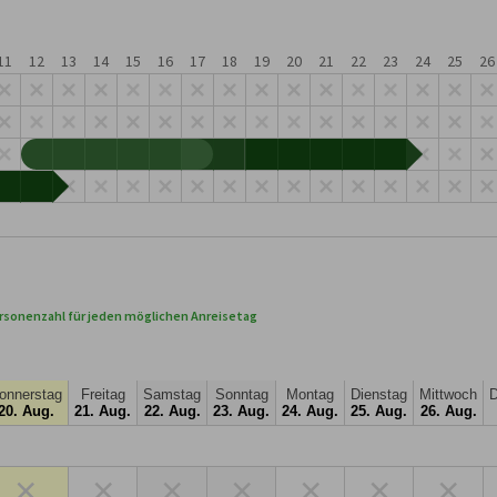
11
12
13
14
15
16
17
18
19
20
21
22
23
24
25
26
rsonenzahl für jeden möglichen Anreisetag
onnerstag
Freitag
Samstag
Sonntag
Montag
Dienstag
Mittwoch
D
20. Aug.
21. Aug.
22. Aug.
23. Aug.
24. Aug.
25. Aug.
26. Aug.
×
×
×
×
×
×
×