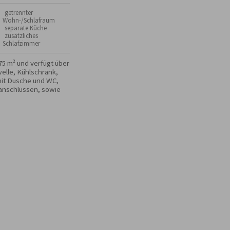
 getrennter
Wohn-/Schlafraum
 separate Küche
 zusätzliches
Schlafzimmer
 m² und verfügt über 
lle, Kühlschrank, 
it Dusche und WC, 
anschlüssen, sowie 