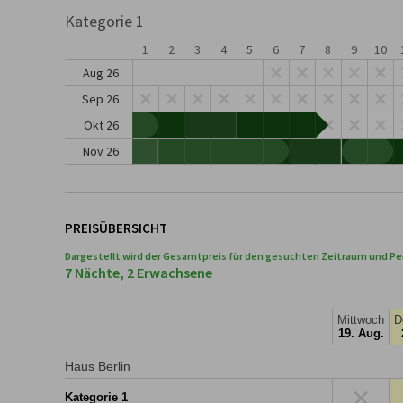
Kategorie 1
1
2
3
4
5
6
7
8
9
10
Aug 26
Sep 26
Okt 26
Nov 26
PREISÜBERSICHT
Dargestellt wird der Gesamtpreis für den gesuchten Zeitraum und Pe
7 Nächte, 2 Erwachsene
Mittwoch
D
19. Aug.
Haus Berlin
×
Kategorie 1