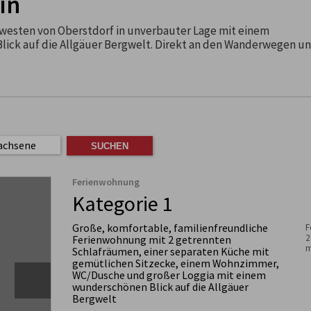
in
 westen von Oberstdorf in unverbauter Lage mit einem
ick auf die Allgäuer Bergwelt. Direkt an den Wanderwegen u
achsene
Ferienwohnung
Kategorie 1
Große, komfortable, familienfreundliche
F
2
Ferienwohnung mit 2 getrennten
m
Schlafräumen, einer separaten Küche mit
gemütlichen Sitzecke, einem Wohnzimmer,
WC/Dusche und großer Loggia mit einem
wunderschönen Blick auf die Allgäuer
Bergwelt