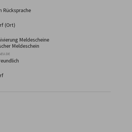
h Rücksprache
f (Ort)
ivierung Meldescheine
scher Meldeschein
AEU.DE
eundlich
rf