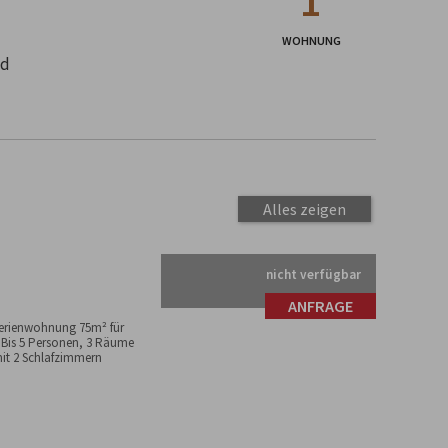
1
WOHNUNG
nd
Alles zeigen
nicht verfügbar
ANFRAGE
erienwohnung 75m² für
 Bis 5 Personen, 3 Räume
it 2 Schlafzimmern