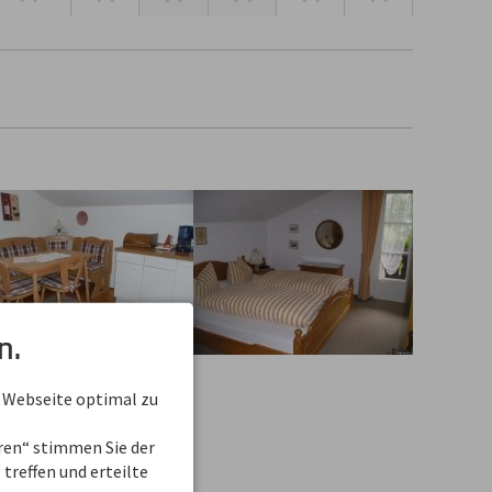
n.
 Webseite optimal zu
eren“ stimmen Sie der
treffen und erteilte