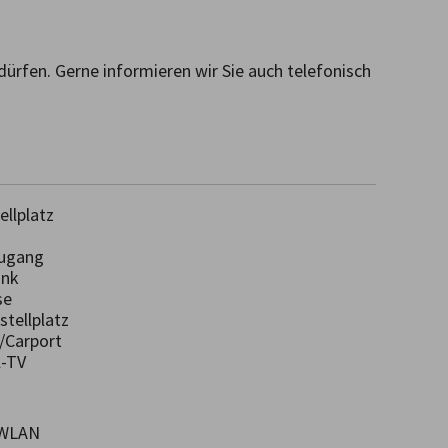
ürfen. Gerne informieren wir Sie auch telefonisch 
llplatz
ugang
ank
se
tellplatz
/Carport
-TV
/WLAN