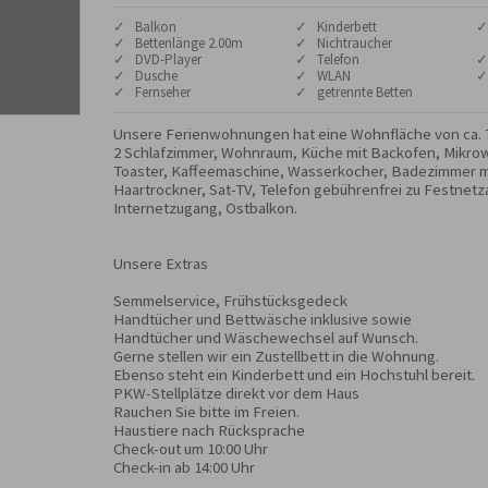
✓ Balkon
✓ Kinderbett
✓
✓ Bettenlänge 2.00m
✓ Nichtraucher
✓ DVD-Player
✓ Telefon
✓
✓ Dusche
✓ WLAN
✓
✓ Fernseher
✓ getrennte Betten
Unsere Ferienwohnungen hat eine Wohnfläche von ca. 75
2 Schlafzimmer, Wohnraum, Küche mit Backofen, Mikrowe
Toaster, Kaffeemaschine, Wasserkocher, Badezimmer m
Haartrockner, Sat-TV, Telefon gebührenfrei zu Festnetz
Internetzugang, Ostbalkon.

Unsere Extras

Semmelservice, Frühstücksgedeck

Handtücher und Bettwäsche inklusive sowie

Handtücher und Wäschewechsel auf Wunsch.

Gerne stellen wir ein Zustellbett in die Wohnung.

Ebenso steht ein Kinderbett und ein Hochstuhl bereit.

PKW-Stellplätze direkt vor dem Haus

Rauchen Sie bitte im Freien.

Haustiere nach Rücksprache

Check-out um 10:00 Uhr

Check-in ab 14:00 Uhr