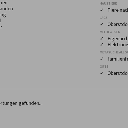
men
HAUSTIERE
handen
✓ Tiere nac
ung
LAGE
l
✓ Oberstdor
e
MELDEWESEN
✓ Eigenarch
✓ Elektroni
h
METASUCHE ALLG
✓ familienfr
ORTE
✓ Oberstdo
rtungen gefunden...