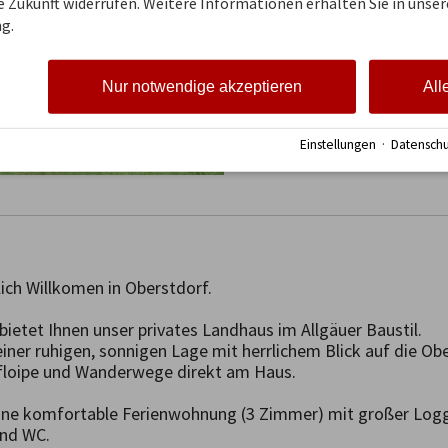
ie Zukunft widerrufen. Weitere Informationen erhalten Sie in unser
g.
Nur notwendige akzeptieren
All
Einstellungen
·
Datenschu
ich Willkomen in Oberstdorf.

ietet Ihnen unser privates Landhaus im Allgäuer Baustil. 

 einer ruhigen, sonnigen Lage mit herrlichem Blick auf die Ob
floipe und Wanderwege direkt am Haus. 

 eine komfortable Ferienwohnung (3 Zimmer) mit großer Logg
nd WC.
