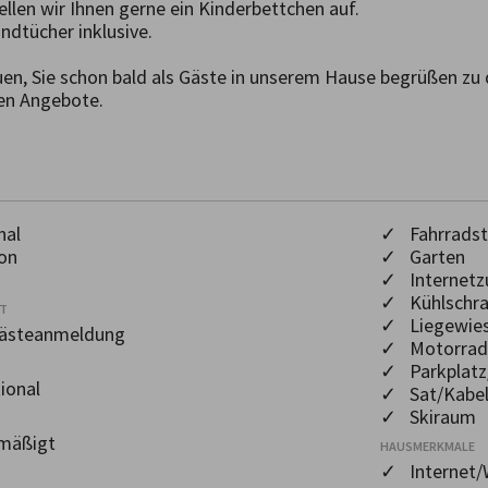
ellen wir Ihnen gerne ein Kinderbettchen auf.

dtücher inklusive.

en, Sie schon bald als Gäste in unserem Hause begrüßen zu d
en Angebote.

nal
✓ Fahrradste
on
✓ Garten
✓ Internetz
✓ Kühlschr
OT
✓ Liegewie
Gästeanmeldung
✓ Motorrads
✓ Parkplatz
ional
✓ Sat/Kabel
✓ Skiraum
mäßigt
HAUSMERKMALE
✓ Internet