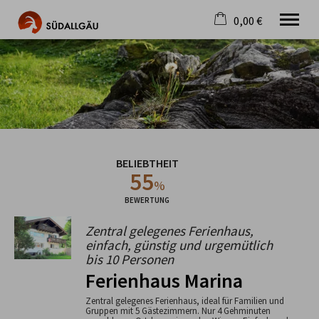
0,00 €
×
Warenkorb ist leer
Die schönste Seite im Allgäu
Aktuell
Destination
Gastgeber
Gastronomie
BELIEBTHEIT
Wandern
55
Mountainbike
%
Tipps
BEWERTUNG
Jobs
Zentral gelegenes Ferienhaus,
einfach, günstig und urgemütlich
bis 10 Personen
Ferienhaus Marina
Zentral gelegenes Ferienhaus, ideal für Familien und
Gruppen mit 5 Gästezimmern. Nur 4 Gehminuten