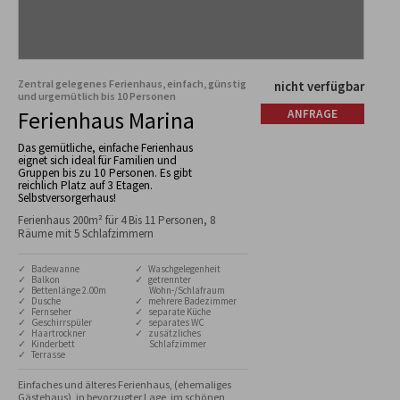
Zentral gelegenes Ferienhaus, einfach, günstig
nicht verfügbar
und urgemütlich bis 10 Personen
Ferienhaus Marina
ANFRAGE
Das gemütliche, einfache Ferienhaus
eignet sich ideal für Familien und
Gruppen bis zu 10 Personen. Es gibt
reichlich Platz auf 3 Etagen.
Selbstversorgerhaus!
Ferienhaus 200m² für 4 Bis 11 Personen, 8
Räume mit 5 Schlafzimmern
✓ Badewanne
✓ Waschgelegenheit
✓ Balkon
✓ getrennter
✓ Bettenlänge 2.00m
Wohn-/Schlafraum
✓ Dusche
✓ mehrere Badezimmer
✓ Fernseher
✓ separate Küche
✓ Geschirrspüler
✓ separates WC
✓ Haartrockner
✓ zusätzliches
✓ Kinderbett
Schlafzimmer
✓ Terrasse
Einfaches und älteres Ferienhaus, (ehemaliges 
Gästehaus), in bevorzugter Lage, im schönen 