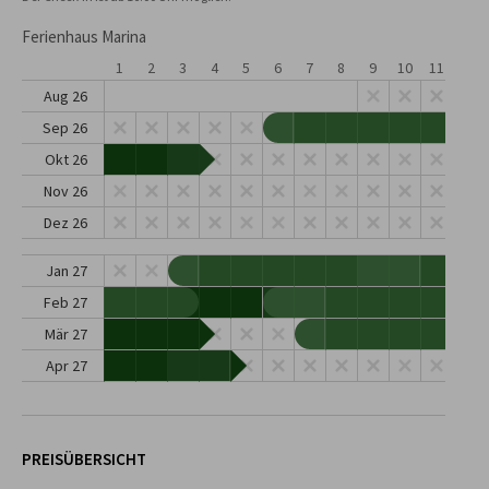
Ferienhaus Marina
1
2
3
4
5
6
7
8
9
10
11
12
Aug 26
Sep 26
Okt 26
Nov 26
Dez 26
Jan 27
Feb 27
Mär 27
Apr 27
PREISÜBERSICHT