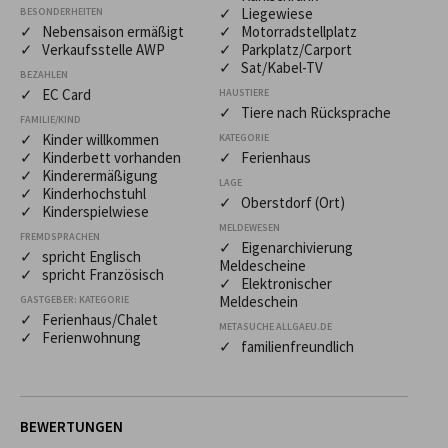
✓ Liegewiese
BESONDERHEITEN
✓ Nebensaison ermäßigt
✓ Motorradstellplatz
✓ Verkaufsstelle AWP
✓ Parkplatz/Carport
✓ Sat/Kabel-TV
BEZAHLEN
✓ EC Card
HAUSTIERE
✓ Tiere nach Rücksprache
FAMILIE/KIND
✓ Kinder willkommen
KATEGORIE
✓ Kinderbett vorhanden
✓ Ferienhaus
✓ Kinderermäßigung
LAGE
✓ Kinderhochstuhl
✓ Oberstdorf (Ort)
✓ Kinderspielwiese
MELDEWESEN
FREMDSPRACHEN
✓ Eigenarchivierung
✓ spricht Englisch
Meldescheine
✓ spricht Französisch
✓ Elektronischer
Meldeschein
GASTGEBER: KATEGORIE
✓ Ferienhaus/Chalet
METASUCHE ALLGAEU.DE
✓ Ferienwohnung
✓ familienfreundlich
BEWERTUNGEN