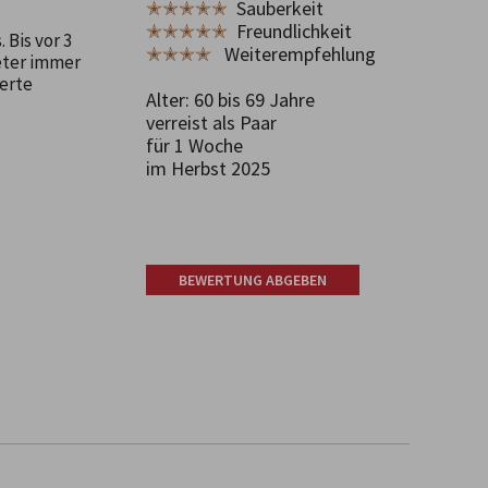
✭✭✭✭✭
Sauberkeit
✭✭✭✭✭
Freundlichkeit
Bis vor 3
✭✭✭✭
Weiterempfehlung
eter immer
werte
Alter: 60 bis 69 Jahre
verreist als Paar
für 1 Woche
im Herbst 2025
BEWERTUNG ABGEBEN