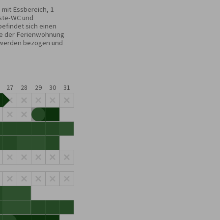
mit Essbereich, 1 
ste-WC und 
findet sich einen 
te der Ferienwohnung 
 werden bezogen und 
27
28
29
30
31