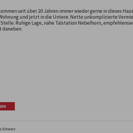
kommen seit über 20 Jahren immer wieder gerne in dieses Haus. 
 Wohnung und jetzt in die Untere. Nette unkomplizierte Vermi
r Stelle. Ruhige Lage, nähe Talstation Nebelhorn, empfehlens
kt daneben.
BEN
s Schwarz