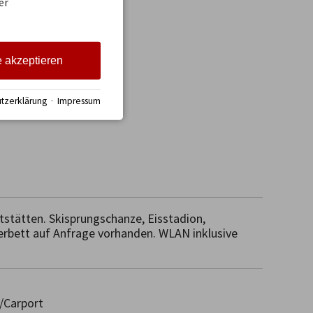
er
e akzeptieren
tzerklärung
·
Impressum
stätten. Skisprungschanze, Eisstadion, 
erbett auf Anfrage vorhanden. WLAN inklusive
/Carport