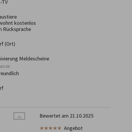
-TV
ustiere
wohnt kostenlos
h Rücksprache
f (Ort)
ivierung Meldescheine
AEU.DE
eundlich
rf
Bewertet am 21.10.2025
→
✭✭✭✭✭
Angebot