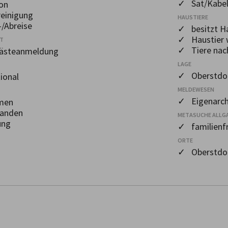
✓ Sat/Kabel
on
einigung
HAUSTIERE
/Abreise
✓ besitzt Ha
✓ Haustier 
OT
✓ Tiere nac
Gästeanmeldung
LAGE
✓ Oberstdor
ional
MELDEWESEN
✓ Eigenarch
men
handen
METASUCHE ALLG
ung
✓ familienfr
ORTE
✓ Oberstdo