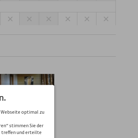
×
×
×
×
×
×
n.
 Webseite optimal zu
eren“ stimmen Sie der
treffen und erteilte