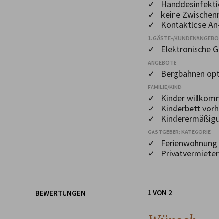
✓ Handdesinfekti
✓ keine Zwischenr
✓ Kontaktlose An-
1. GÄSTE-/KUNDENANGEB
✓ Elektronische 
ANGEBOTE
✓ Bergbahnen opt
FAMILIE/KIND
✓ Kinder willkom
✓ Kinderbett vor
✓ Kinderermäßig
GASTGEBER: KATEGORIE
✓ Ferienwohnung
✓ Privatvermieter
1 VON 2
BEWERTUNGEN