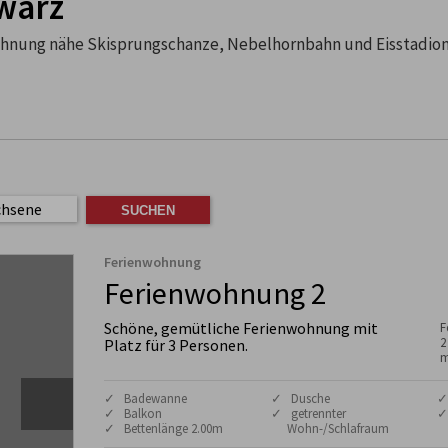
warz
ohnung nähe Skisprungschanze, Nebelhornbahn und Eisstadio
chsene
Ferienwohnung
Ferienwohnung 2
Schöne, gemütliche Ferienwohnung mit
F
2
Platz für 3 Personen.
m
✓ Badewanne
✓ Dusche
✓
✓ Balkon
✓ getrennter
✓
✓ Bettenlänge 2.00m
Wohn-/Schlafraum