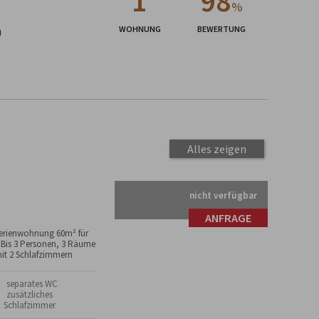
1
98
%
n
WOHNUNG
BEWERTUNG
Alles zeigen
nicht verfügbar
ANFRAGE
erienwohnung 60m² für
 Bis 3 Personen, 3 Räume
it 2 Schlafzimmern
 separates WC
 zusätzliches
Schlafzimmer