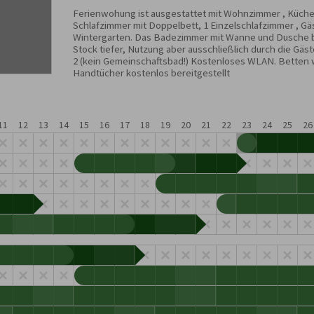
Ferienwohung ist ausgestattet mit Wohnzimmer , Küche 
Schlafzimmer mit Doppelbett, 1 Einzelschlafzimmer , Gä
Wintergarten. Das Badezimmer mit Wanne und Dusche be
Stock tiefer, Nutzung aber ausschließlich durch die Gäs
2 (kein Gemeinschaftsbad!) Kostenloses WLAN. Betten
Handtücher kostenlos bereitgestellt
11
12
13
14
15
16
17
18
19
20
21
22
23
24
25
26