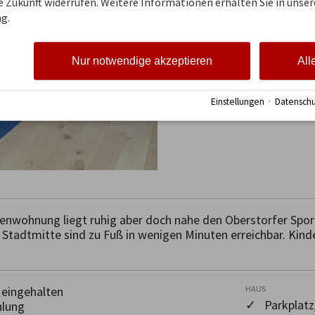
ie Zukunft widerrufen. Weitere Informationen erhalten Sie in unser
g.
Nur notwendige akzeptieren
All
Einstellungen
·
Datenschu
enwohnung liegt ruhig aber doch nahe den Oberstorfer Sport
Stadtmitte sind zu Fuß in wenigen Minuten erreichbar. Kind
eingehalten
HAUS
✓ Parkplatz
hlung