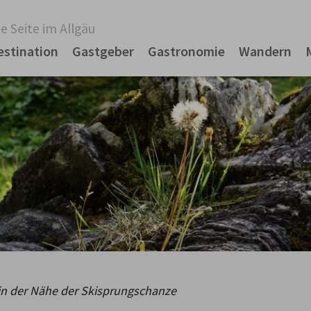
e Seite im Allgäu
estination
Gastgeber
Gastronomie
Wandern
n der Nähe der Skisprungschanze