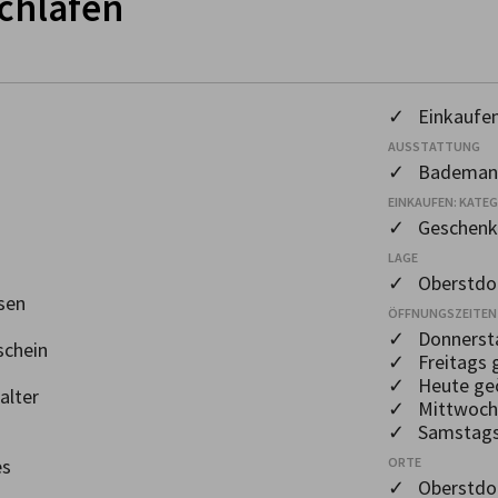
schlafen
✓ Einkaufe
AUSSTATTUNG
✓ Bademan
EINKAUFEN: KATE
✓ Geschenka
LAGE
✓ Oberstdor
sen
ÖFFNUNGSZEITEN
✓ Donnersta
schein
✓ Freitags 
✓ Heute geö
alter
✓ Mittwochs
✓ Samstags 
es
ORTE
✓ Oberstdo