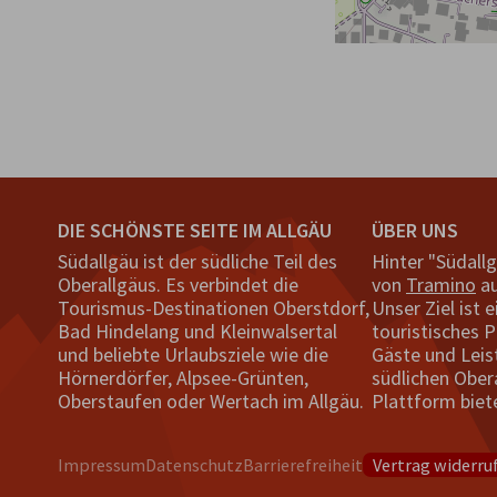
DIE SCHÖNSTE SEITE IM ALLGÄU
ÜBER UNS
Südallgäu ist der südliche Teil des
Hinter "Südall
Oberallgäus. Es verbindet die
von
Tramino
au
Tourismus-Destinationen Oberstdorf,
Unser Ziel ist e
Bad Hindelang und Kleinwalsertal
touristisches P
und beliebte Urlaubsziele wie die
Gäste und Leis
Hörnerdörfer, Alpsee-Grünten,
südlichen Ober
Oberstaufen oder Wertach im Allgäu.
Plattform biet
Impressum
Datenschutz
Barrierefreiheit
Vertrag widerru