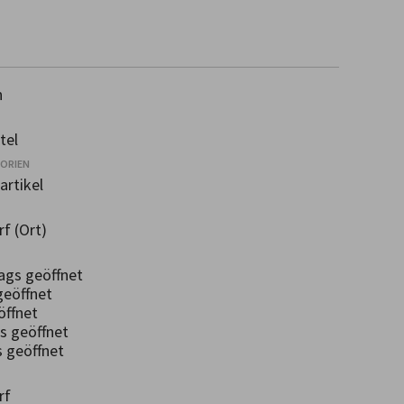
n
tel
GORIEN
rtikel
f (Ort)
gs geöffnet
geöffnet
ffnet
 geöffnet
geöffnet
rf