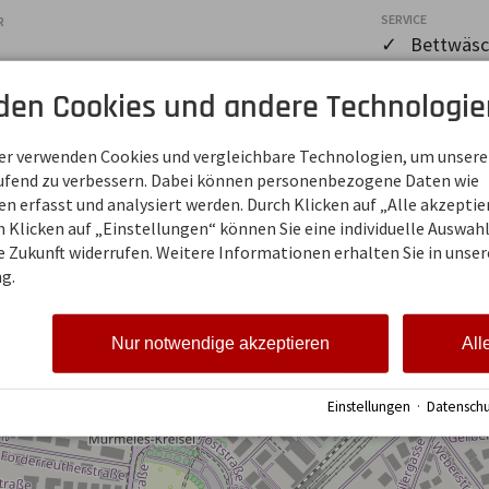
SERVICE
R
✓ Bettwäsc
den Cookies und andere Technologie
ÖFFNUNGSZEITEN
ner verwenden Cookies und vergleichbare Technologien, um unsere
.
Mo, Di, So
geschlossen
aufend zu verbessern. Dabei können personenbezogene Daten wie
e-Hetzer
Mi - Fr
10:00-13:00
 erfasst und analysiert werden. Durch Klicken auf „Alle akzepti
7
und
 Klicken auf „Einstellungen“ können Sie eine individuelle Auswahl 
14:00-18:00
ie Zukunft widerrufen. Weitere Informationen erhalten Sie in unser
Samstag
10:00-14:00
g.
Nur notwendige akzeptieren
All
Einstellungen
·
Datenschu