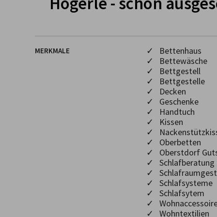
Högerle - schön ausge
✓ Bettenhaus
MERKMALE
✓ Bettewäsche
✓ Bettgestell
✓ Bettgestelle
✓ Decken
✓ Geschenke
✓ Handtuch
✓ Kissen
✓ Nackenstützkis
✓ Oberbetten
✓ Oberstdorf Gut
✓ Schlafberatung
✓ Schlafraumgest
✓ Schlafsysteme
✓ Schlafsytem
✓ Wohnaccessoir
✓ Wohntextilien