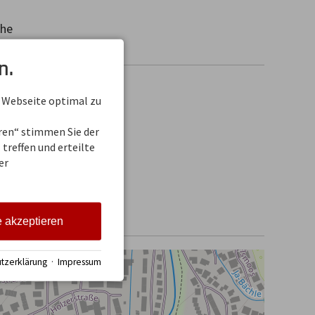
he
n.
 Webseite optimal zu
eren“ stimmen Sie der
treffen und erteilte
er
e akzeptieren
tzerklärung
·
Impressum