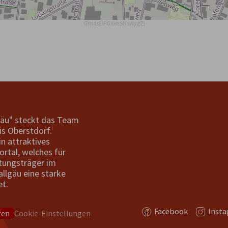
Gm4sElFGXxhSNsWygZI
gäu" steckt das Team
s Oberstdorf.
in attraktives
ortal, welches für
tungsträger im
allgäu eine starke
et.
Facebook
Inst
fen
Cookie-Einstellungen