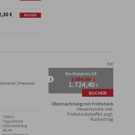
2,30
€
BUCHEN
txt
Wochenpreis ÜF
1.916,00
€
1.724,40
immer für 2 Personen
€
BUCHEN
Übernachtung mit Frühstück
Gesamtpreis inkl.
Frühstücksbuffet zzgl.
 Telefon
Kurbeitrag
 Teppichfreier
Fußbodenbelag
 WLAN
 keine allergenen