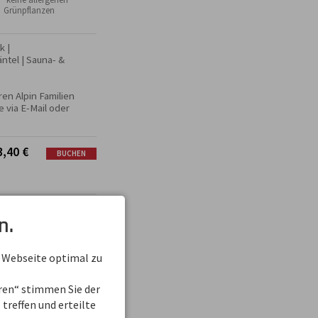
Grünpflanzen
 | 
tel | Sauna- & 
en Alpin Familien 
 via E-Mail oder 
3,40
€
BUCHEN
6,60
€
BUCHEN
n.
 Webseite optimal zu
reis ÜF
BUCHEN
.916,00
€
4,40
€
eren“ stimmen Sie der
htung mit
treffen und erteilte
Kurbeitrag