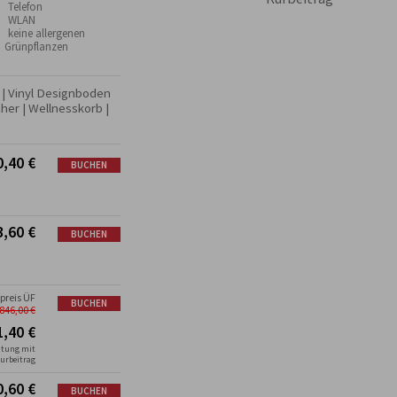
 Telefon
 WLAN
 keine allergenen
Grünpflanzen
k | Vinyl Designboden 
er | Wellnesskorb | 
0,40
€
BUCHEN
3,60
€
BUCHEN
reis ÜF
BUCHEN
.846,00
€
1,40
€
htung mit
Kurbeitrag
0,60
€
BUCHEN