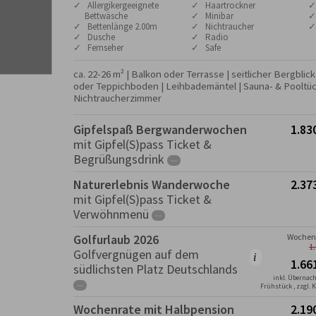
✓ Allergikergeeignete
✓ Haartrockner
✓
Bettwäsche
✓ Minibar
✓
✓ Bettenlänge 2.00m
✓ Nichtraucher
✓
✓ Dusche
✓ Radio
✓ Fernseher
✓ Safe
ca. 22-26 m² | Balkon oder Terrasse | seitlicher Bergblic
oder Teppichboden | Leihbademäntel | Sauna- & Pooltüch
Nichtraucherzimmer
Gipfelspaß Bergwanderwochen
1.83
mit Gipfel(S)pass Ticket &
Begrüßungsdrink
···
Naturerlebnis Wanderwoche
2.37
mit Gipfel(S)pass Ticket &
Verwöhnmenü
···
Golfurlaub 2026
Wochenp
1
Golfvergnügen auf dem
1.66
südlichsten Platz Deutschlands
inkl. Übernac
···
Frühstück , zzgl. 
Wochenrate mit Halbpension
2.19