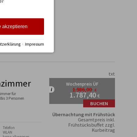
er
3,60
€
BUCHEN
8,80
€
BUCHEN
e akzeptieren
tzerklärung
·
Impressum
txt
enzimmer
Wochenpreis ÜF
1.986,00
€
1.787,40
immer für
€
 Bis 3 Personen
BUCHEN
Übernachtung mit Frühstück
Gesamtpreis inkl.
Frühstücksbuffet zzgl.
 Telefon
Kurbeitrag
 WLAN
 keine allergenen