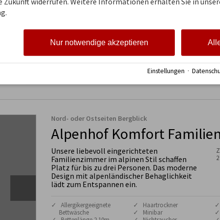
ie Zukunft widerrufen. Weitere Informationen erhalten Sie in unser
Wochenrate mit Halbpension
2.25
g.
mit Verwöhnmenü am Abend
Vorteilsrate mit Halbpension
2.37
Nur notwendige akzeptieren
All
Preis bei mehrtägigem
Aufenthalt
Einstellungen
·
Datenschu
Nord- oder Ostseiten Bergblick
Alpenhof Komfort Famili
Unsere liebevoll eingerichteten
Z
2
Familienzimmer im alpinen Stil schaffen
Platz für bis zu drei Personen. Das moderne
Design mit alpenländischer Behaglichkeit
lädt zum Entspannen ein.
✓ Allergikergeeignete
✓ Haartrockner
✓
Bettwäsche
✓ Minibar
✓
✓ Bettenlänge 2.10m
✓ Nichtraucher
✓