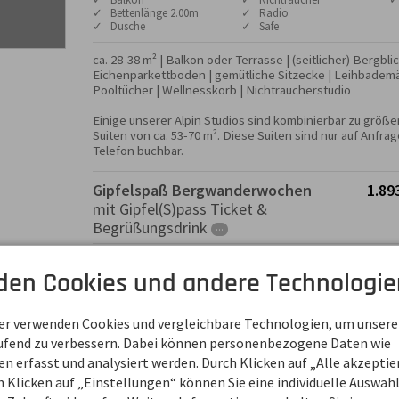
✓ Bettenlänge 2.00m
✓ Radio
✓ Dusche
✓ Safe
ca. 28-38 m² | Balkon oder Terrasse | (seitlicher) Bergblick
Eichenparkettboden | gemütliche Sitzecke | Leihbademän
Pooltücher | Wellnesskorb | Nichtraucherstudio

Einige unserer Alpin Studios sind kombinierbar zu größer
Suiten von ca. 53-70 m². Diese Suiten sind nur auf Anfrage
Telefon buchbar.
Gipfelspaß Bergwanderwochen
1.89
mit Gipfel(S)pass Ticket &
Begrüßungsdrink
···
Naturerlebnis Wanderwoche
2.43
den Cookies und andere Technologie
mit Gipfel(S)pass Ticket &
Verwöhnmenü
···
ner verwenden Cookies und vergleichbare Technologien, um unsere
Golfurlaub 2026
Wochenp
1
aufend zu verbessern. Dabei können personenbezogene Daten wie
Golfvergnügen auf dem
1.72
 erfasst und analysiert werden. Durch Klicken auf „Alle akzepti
südlichsten Platz Deutschlands
inkl. Übernac
 Klicken auf „Einstellungen“ können Sie eine individuelle Auswahl 
···
Frühstück , zzgl. 