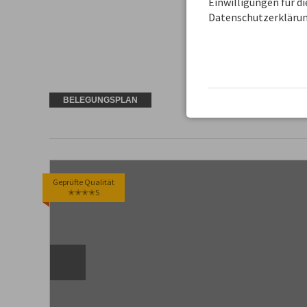
Einwilligungen für d
Datenschutzerklärun
BELEGUNGSPLAN
Geprüfte Qualität
✭✭✭✭S