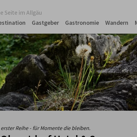
e Seite im Allgäu
estination
Gastgeber
Gastronomie
Wandern
rster Reihe - für Momente die bleiben.