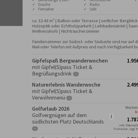
✓ Dusche
✓ Radio
✓ Fernseher
✓ Safe
ca. 32-43 m² | Balkon oder Terrasse | seitlicher Bergblic
Holzoptik oder Echtholzparkett | Leihbademäntel | Sauna
Wellnesskorb | Nichtraucherzimmer

Familienzimmer zur Südost- oder Südseite sind nur auf di
Mail oder Telefon mit Aufpreis und nach Verfügbarkeit b
Gipfelspaß Bergwanderwochen
1.95
mit Gipfel(S)pass Ticket &
Begrüßungsdrink
···
Naturerlebnis Wanderwoche
2.49
mit Gipfel(S)pass Ticket &
Verwöhnmenü
···
Golfurlaub 2026
Wochenp
1
Golfvergnügen auf dem
1.78
südlichsten Platz Deutschlands
inkl. Übernac
···
Frühstück , zzgl. 