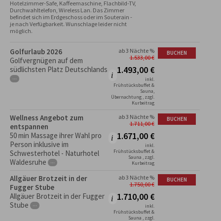
Hotelzimmer-Safe, Kaffeemaschine, Flachbild-TV, 
Durchwahltelefon, Wireless Lan. Das Zimmer 
befindet sich im Erdgeschoss oder im Souterain - 
je nach Verfügbarkeit. Wunschlage leider nicht 
möglich.
Golfurlaub 2026
ab 3 Nächte %
BUCHEN
1.533,00
€
Golfvergnügen auf dem
1.493,00
€
südlichsten Platz Deutschlands
···
inkl.
Frühstücksbuffet &
Sauna,
Übernachtung , zzgl.
Kurbeitrag
Wellness Angebot zum
ab 3 Nächte %
BUCHEN
1.711,00
€
entspannen
1.671,00
€
50 min Massage ihrer Wahl pro
Person inklusive im
inkl.
Frühstücksbuffet &
Schwesterhotel - Naturhotel
Sauna , zzgl.
Waldesruhe
···
Kurbeitrag
Allgäuer Brotzeit in der
ab 3 Nächte %
BUCHEN
1.750,00
€
Fugger Stube
1.710,00
€
Allgäuer Brotzeit in der Fugger
Stube
···
inkl.
Frühstücksbuffet &
Sauna , zzgl.