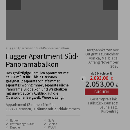
Fugger Apartment Süd-Panoramabalkon
Bergbahnkarten vor
Fugger Apartment Süd-
Ort gratis zubuchbar
von ca, Mai bis ca.
Panoramabalkon
Anfang November
2026
Das großzügige Familien Apartment mit
ab 3 Nächte %
ca. 64 m² ist für 1 bis 7 Personen
2.093,00
€
geeignet. 2 separate Schlafzimmer,
2.053,00
€
separates Wohnzimmer, separate Küche.
Panorama Südbalkon und Westbalkon
BUCHEN
mit unverbautem Ausblick auf die
Oberstdorfer Bergwelt, Wiesen, Langl.
Gesamtpreis inkl.
Frühstücksbuffet &
Appartement (Zimmer) 64m² für
Sauna zzgl.
1 Bis 7 Personen, 3 Räume mit 2 Schlafzimmern
Kurbeitrag
✓ Balkon
✓ Safe
✓ Bettenlänge 2.00m
✓ Telefon
✓ Dusche
✓ WLAN