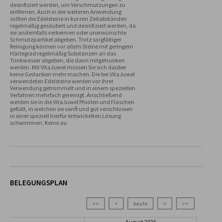
desinfiziert werden, um Verschmutzungen zu 
entfernen. Auch in der weiteren Anwendung 
sollten die Edelsteine in kurzen Zeitabständen 
regelmäßig gesäubert und desinfiziert werden, da 
sie andernfalls verkeimen oder unerwünschte 
Schmutzpartikel abgeben. Trotz sorgfältiger 
Reinigung können vor allem Steine mit geringem 
Härtegrad regelmäßig Substanzen an das 
Trinkwasser abgeben, die dann mitgetrunken 
werden. Mit VitaJuwel müssen Sie sich daüber 
keine Gedanken mehr machen. Die bei VitaJuwel 
verwendeten Edelsteine werden vor ihrer 
Verwendung getrommelt und in einem speziellen 
Verfahren mehrfach gereinigt. Anschließend 
werden sie in die VitaJuwel Phiolen und Flaschen 
gefüllt, in welchen sie sanft und gut verschlossen 
in einer speziell hierfür entwickelten Lösung 
schwimmen. Keine au
BELEGUNGSPLAN
<<
<
heute
>
>>
August 2026