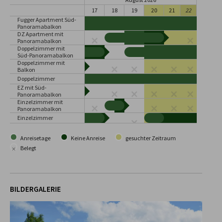
17
18
19
20
21
22
Fugger Apartment Süd-
Panoramabalkon
DZ Apartment mit
Panoramabalkon
Doppelzimmer mit
Süd-Panoramabalkon
Doppelzimmer mit
Balkon
Doppelzimmer
EZ mit Süd-
Panoramabalkon
Einzelzimmer mit
Panoramabalkon
Einzelzimmer
Anreisetage
Keine Anreise
gesuchter Zeitraum
×
Belegt
BILDERGALERIE