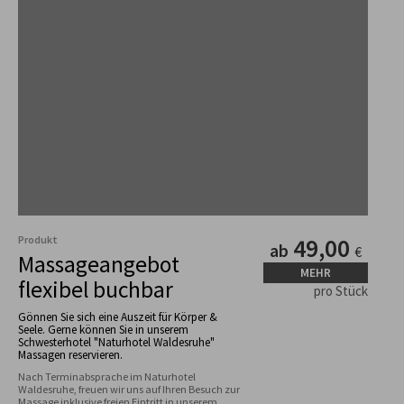
Produkt
49,00
ab
€
Massageangebot
MEHR
flexibel buchbar
pro Stück
Gönnen Sie sich eine Auszeit für Körper &
Seele. Gerne können Sie in unserem
Schwesterhotel "Naturhotel Waldesruhe"
Massagen reservieren.
Nach Terminabsprache im Naturhotel 
Waldesruhe, freuen wir uns auf Ihren Besuch zur 
Massage inklusive freien Eintritt in unserem 