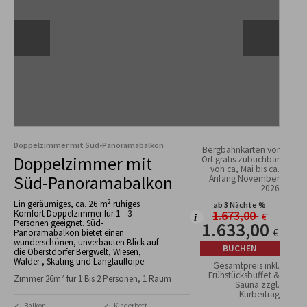
Doppelzimmer mit Süd-Panoramabalkon
Bergbahnkarten vor
Doppelzimmer mit
Ort gratis zubuchbar
von ca, Mai bis ca.
Süd-Panoramabalkon
Anfang November
2026
Ein geräumiges, ca. 26 m² ruhiges
ab 3 Nächte %
Komfort Doppelzimmer für 1 - 3
1.673,00
€
Personen geeignet. Süd-
1.633,00
€
Panoramabalkon bietet einen
wunderschönen, unverbauten Blick auf
BUCHEN
die Oberstdorfer Bergwelt, Wiesen,
Wälder , Skating und Langlaufloipe.
Gesamtpreis inkl.
Frühstücksbuffet &
Zimmer 26m² für 1 Bis 2 Personen, 1 Raum
Sauna zzgl.
Kurbeitrag
✓ Balkon
✓ Kinderbett