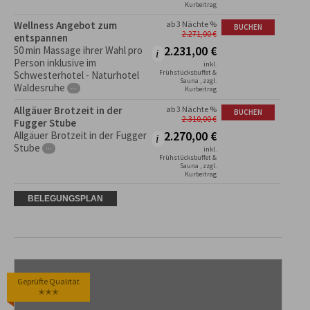
Kurbeitrag
Wellness Angebot zum
ab 3 Nächte %
BUCHEN
2.271,00
€
entspannen
2.231,00
€
50 min Massage ihrer Wahl pro
Person inklusive im
inkl.
Frühstücksbuffet &
Schwesterhotel - Naturhotel
Sauna , zzgl.
Waldesruhe
···
Kurbeitrag
Allgäuer Brotzeit in der
ab 3 Nächte %
BUCHEN
2.310,00
€
Fugger Stube
2.270,00
€
Allgäuer Brotzeit in der Fugger
Stube
···
inkl.
Frühstücksbuffet &
Sauna , zzgl.
Kurbeitrag
BELEGUNGSPLAN
Geprüfte Qualität
✭✭✭