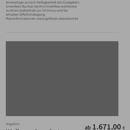
Anreisetage: je nach Verfügbarkeit des Gastgebers

Greenfees: Buchen Sie Ihre Greenfees wahlweise 
zu Ihrem Aufenthalt vor Ort hinzu und Sie 
erhalten 30% Ermäßigung.

Angebot
1.671,00
ab
€