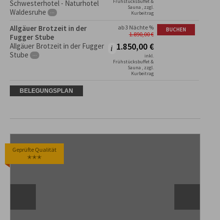
Frühstücksbuffet &
Schwesterhotel - Naturhotel
Sauna , zzgl.
Waldesruhe
···
Kurbeitrag
Allgäuer Brotzeit in der
ab 3 Nächte %
BUCHEN
1.890,00
€
Fugger Stube
1.850,00
€
Allgäuer Brotzeit in der Fugger
Stube
···
inkl.
Frühstücksbuffet &
Sauna , zzgl.
Kurbeitrag
BELEGUNGSPLAN
Geprüfte Qualität
✭✭✭