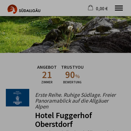
0,00 €
×
Warenkorb ist leer
Die schönste Seite im Allgäu
Aktuell
Destination
Gastgeber
Gastronomie
ANGEBOT
TRUSTYOU
Wandern
21
90
Mountainbike
%
Tipps
ZIMMER
BEWERTUNG
Jobs
Erste Reihe. Ruhige Südlage. Freier
Panoramablick auf die Allgäuer
Alpen
Hotel Fuggerhof
Oberstdorf