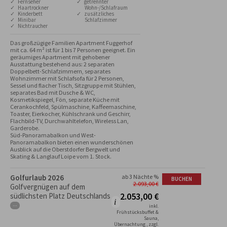
✓ Fernseher
✓ getrennter
✓ Haartrockner
Wohn-/Schlafraum
✓ Kinderbett
✓ zusätzliches
✓ Minibar
Schlafzimmer
✓ Nichtraucher
Das großzügige Familien Apartment Fuggerhof 
mit ca. 64 m² ist für 1 bis 7 Personen geeignet. Ein 
geräumiges Apartment mit gehobener 
Ausstattung bestehend aus: 2 separaten 
Doppelbett-Schlafzimmern, separates 
Wohnzimmer mit Schlafsofa für 2 Personen, 
Sessel und flacher Tisch, Sitzgruppe mit Stühlen, 
separates Bad mit Dusche & WC, 
Kosmetikspiegel, Fön, separate Küche mit 
Cerankochfeld, Spülmaschine, Kaffeemaschine, 
Toaster, Eierkocher, Kühlschrank und Geschirr, 
Flachbild-TV, Durchwahltelefon, Wireless Lan, 
Garderobe. 

Süd-Panoramabalkon und West-
Panoramabalkon bieten einen wunderschönen 
Ausblick auf die Oberstdorfer Bergwelt und 
Skating & Langlauf Loipe vom 1. Stock.
Golfurlaub 2026
ab 3 Nächte %
BUCHEN
2.093,00
€
Golfvergnügen auf dem
2.053,00
€
südlichsten Platz Deutschlands
···
inkl.
Frühstücksbuffet &
Sauna,
Übernachtung , zzgl.