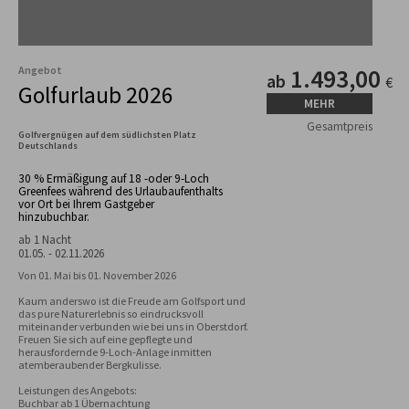
Angebot
1.493,00
ab
€
Golfurlaub 2026
MEHR
Gesamtpreis
Golfvergnügen auf dem südlichsten Platz
Deutschlands
30 % Ermäßigung auf 18 -oder 9-Loch
Greenfees während des Urlaubaufenthalts
vor Ort bei Ihrem Gastgeber
hinzubuchbar.
ab 1 Nacht
01.05. - 02.11.2026
Von 01. Mai bis 01. November 2026

Kaum anderswo ist die Freude am Golfsport und 
das pure Naturerlebnis so eindrucksvoll 
miteinander verbunden wie bei uns in Oberstdorf. 
Freuen Sie sich auf eine gepflegte und 
herausfordernde 9-Loch-Anlage inmitten 
atemberaubender Bergkulisse.

Leistungen des Angebots:

Buchbar ab 1 Übernachtung
