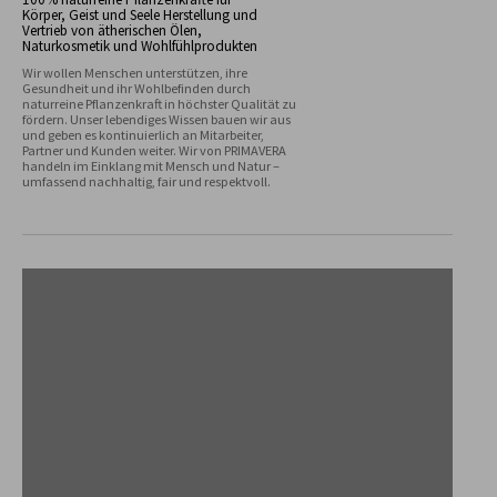
Körper, Geist und Seele Herstellung und
Vertrieb von ätherischen Ölen,
Naturkosmetik und Wohlfühlprodukten
Wir wollen Menschen unterstützen, ihre 
Gesundheit und ihr Wohlbefinden durch 
naturreine Pflanzenkraft in höchster Qualität zu 
fördern. Unser lebendiges Wissen bauen wir aus 
und geben es kontinuierlich an Mitarbeiter, 
Partner und Kunden weiter. Wir von PRIMAVERA 
handeln im Einklang mit Mensch und Natur – 
umfassend nachhaltig, fair und respektvoll.