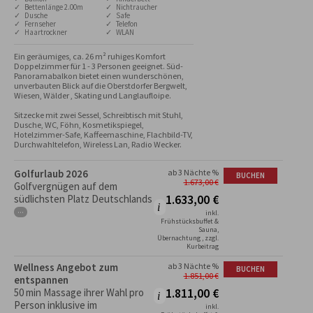
✓ Bettenlänge 2.00m
✓ Nichtraucher
✓ Dusche
✓ Safe
✓ Fernseher
✓ Telefon
✓ Haartrockner
✓ WLAN
Ein geräumiges, ca. 26 m² ruhiges Komfort 
Doppelzimmer für 1 - 3 Personen geeignet. Süd-
Panoramabalkon bietet einen wunderschönen, 
unverbauten Blick auf die Oberstdorfer Bergwelt, 
Wiesen, Wälder , Skating und Langlaufloipe.

Sitzecke mit zwei Sessel, Schreibtisch mit Stuhl, 
Dusche, WC, Föhn, Kosmetikspiegel, 
Hotelzimmer-Safe, Kaffeemaschine, Flachbild-TV, 
Durchwahltelefon, Wireless Lan, Radio Wecker.
Golfurlaub 2026
ab 3 Nächte %
BUCHEN
1.673,00
€
Golfvergnügen auf dem
1.633,00
€
südlichsten Platz Deutschlands
···
inkl.
Frühstücksbuffet &
Sauna,
Übernachtung , zzgl.
Kurbeitrag
Wellness Angebot zum
ab 3 Nächte %
BUCHEN
1.851,00
€
entspannen
1.811,00
€
50 min Massage ihrer Wahl pro
Person inklusive im
inkl.