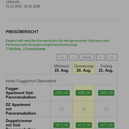
14 Nacht
21.12.2025 - 01.01.2028
PREISÜBERSICHT
Dargestellt wird der Gesamtpreis für den gesuchten Zeitraum und
Personenzahl für jeden möglichen Anreisetag
7 Nächte, 2 Erwachsene
<<
<
heute
>
>>
Mittwoch
Donnerstag
Freitag
19. Aug.
20. Aug.
21. Aug.
Hotel Fuggerhof Oberstdorf
Fugger
Apartment Süd-
2093,00
2093,00
2093,00
Panoramabalkon
DZ Apartment
×
×
×
mit
Panoramabalkon
Doppelzimmer
mit Süd-
1673,00
1673,00
1673,00