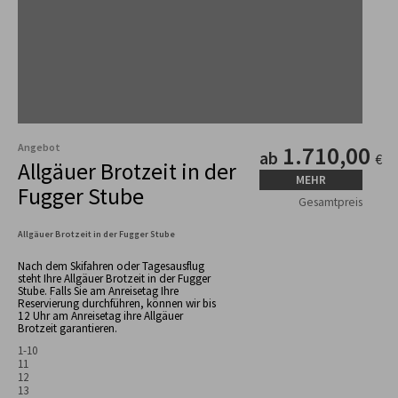
Angebot
1.710,00
ab
€
Allgäuer Brotzeit in der
MEHR
Fugger Stube
Gesamtpreis
Allgäuer Brotzeit in der Fugger Stube
Nach dem Skifahren oder Tagesausflug
steht Ihre Allgäuer Brotzeit in der Fugger
Stube. Falls Sie am Anreisetag Ihre
Reservierung durchführen, können wir bis
12 Uhr am Anreisetag ihre Allgäuer
Brotzeit garantieren.
1-10
11
12
13