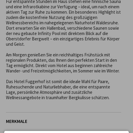
Für entspannte Stunden im Haus stehen eine finnische Sauna 
und eine Infrarotkabine zur Verfügung – ideal, um nach einem 
aktiven Tag zur Ruhe zu kommen. Ein besonderes Highlight ist 
zudem die kostenfreie Nutzung des großzügigen 
Wellnessbereichs im nahegelegenen Naturhotel Waldesruhe. 
Dort erwarten Sie ein Hallenbad, verschiedene Saunen sowie 
der neu gebaute Infinity Pool mit direktem Blick auf die 
Oberstdorfer Bergwelt – ein einzigartiges Erlebnis für Körper 
und Geist.

Am Morgen genießen Sie ein reichhaltiges Frühstück mit 
regionalen Produkten, das Ihnen den perfekten Start in den 
Tag ermöglicht. Direkt vom Hotel aus beginnen zahlreiche 
Wander- und Freizeitmöglichkeiten, im Sommer wie im Winter.

Das Hotel Fuggerhof ist somit die ideale Wahl für Paare, 
Ruhesuchende und Naturliebhaber, die eine entspannte 
Lage, persönliche Atmosphäre und zusätzliche 
Wellnessangebote in traumhafter Bergkulisse schätzen.
MERKMALE
✓ Golfurlaub 2024
✓ Abendessen