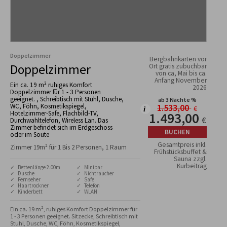
Doppelzimmer
Bergbahnkarten vor
Doppelzimmer
Ort gratis zubuchbar
von ca, Mai bis ca.
Anfang November
Ein ca. 19 m² ruhiges Komfort
2026
Doppelzimmer für 1 - 3 Personen
geeignet. , Schreibtisch mit Stuhl, Dusche,
ab 3 Nächte %
WC, Föhn, Kosmetikspiegel,
1.533,00
€
Hotelzimmer-Safe, Flachbild-TV,
1.493,00
€
Durchwahltelefon, Wireless Lan. Das
Zimmer befindet sich im Erdgeschoss
BUCHEN
oder im Soute
Gesamtpreis inkl.
Zimmer 19m² für 1 Bis 2 Personen, 1 Raum
Frühstücksbuffet &
Sauna zzgl.
Kurbeitrag
✓ Bettenlänge 2.00m
✓ Minibar
✓ Dusche
✓ Nichtraucher
✓ Fernseher
✓ Safe
✓ Haartrockner
✓ Telefon
✓ Kinderbett
✓ WLAN
Ein ca. 19 m², ruhiges Komfort Doppelzimmer für 
1 - 3 Personen geeignet. Sitzecke, Schreibtisch mit 
Stuhl, Dusche, WC, Föhn, Kosmetikspiegel, 