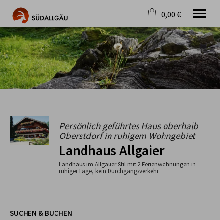
0,00 €
×
Warenkorb ist leer
Die schönste Seite im Allgäu
Aktuell
Destination
Gastgeber
Gastronomie
Wandern
Mountainbike
Persönlich geführtes Haus oberhalb
Oberstdorf in ruhigem Wohngebiet
Tipps
Landhaus Allgaier
Jobs
Landhaus im Allgäuer Stil mit 2 Ferienwohnungen in
ruhiger Lage, kein Durchgangsverkehr
SUCHEN & BUCHEN