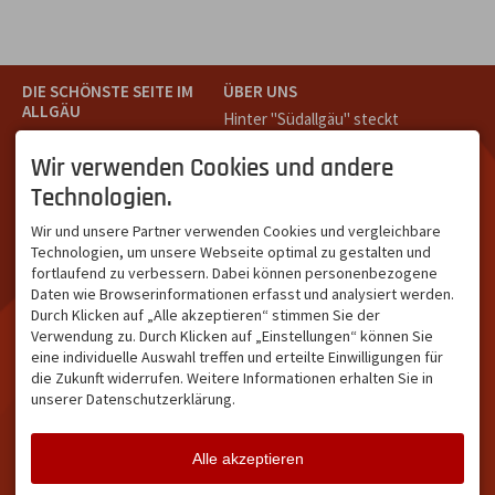
DIE SCHÖNSTE SEITE IM
ÜBER UNS
ALLGÄU
Hinter "Südallgäu" steckt
Südallgäu ist der südliche
das Team von
Tramino
aus
Teil des Oberallgäus. Es
Oberstdorf.
Wir verwenden Cookies und andere
verbindet die Tourismus-
Unser Ziel ist ein attraktives
Technologien.
Destinationen Oberstdorf,
touristisches Portal,
Bad Hindelang und
welches für Gäste und
Wir und unsere Partner verwenden Cookies und vergleichbare
Kleinwalsertal und beliebte
Leistungsträger im
Technologien, um unsere Webseite optimal zu gestalten und
Urlaubsziele wie die
südlichen Oberallgäu eine
fortlaufend zu verbessern. Dabei können personenbezogene
Hörnerdörfer, Alpsee-
starke Plattform bietet.
Daten wie Browserinformationen erfasst und analysiert werden.
Grünten, Oberstaufen oder
Durch Klicken auf „Alle akzeptieren“ stimmen Sie der
Wertach im Allgäu.
Verwendung zu. Durch Klicken auf „Einstellungen“ können Sie
NETZWERK & REICHWEITE
eine individuelle Auswahl treffen und erteilte Einwilligungen für
die Zukunft widerrufen. Weitere Informationen erhalten Sie in
ca. 36.700 Abos bei
unserer Datenschutzerklärung.
Facebook
ca. 18.400 Abos bei
Instagram
Alle akzeptieren