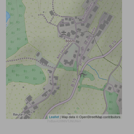
Leaflet
| Map data © OpenStreetMap contributors
7nBaviUXMIVTJNUNirr