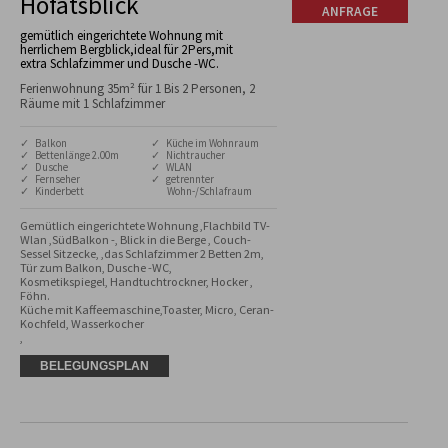
Höfatsblick
ANFRAGE
gemütlich eingerichtete Wohnung mit
herrlichem Bergblick,ideal für 2Pers,mit
extra Schlafzimmer und Dusche -WC.
Ferienwohnung 35m² für 1 Bis 2 Personen, 2
Räume mit 1 Schlafzimmer
✓ Balkon
✓ Küche im Wohnraum
✓ Bettenlänge 2.00m
✓ Nichtraucher
✓ Dusche
✓ WLAN
✓ Fernseher
✓ getrennter
✓ Kinderbett
Wohn-/Schlafraum
Gemütlich eingerichtete Wohnung ,Flachbild TV-
Wlan ,SüdBalkon -, Blick in die Berge , Couch-
Sessel Sitzecke, ,das Schlafzimmer 2 Betten 2m, 
Tür zum Balkon, Dusche -WC,

Kosmetikspiegel, Handtuchtrockner, Hocker , 
Föhn.

Küche mit Kaffeemaschine,Toaster, Micro, Ceran-
Kochfeld, Wasserkocher

,
BELEGUNGSPLAN