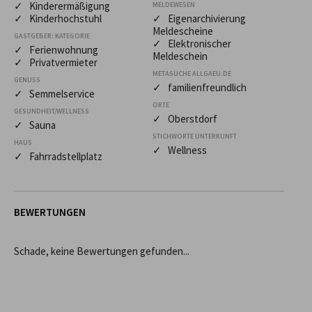
✓ Kinderermäßigung
MELDEWESEN
✓ Kinderhochstuhl
✓ Eigenarchivierung
Meldescheine
GASTGEBER: KATEGORIE
✓ Elektronischer
✓ Ferienwohnung
Meldeschein
✓ Privatvermieter
METASUCHE ALLGAEU.DE
GENUSS
✓ familienfreundlich
✓ Semmelservice
ORTE
GESUNDHEIT/WELLNESS
✓ Oberstdorf
✓ Sauna
STICHWORTE UNTERKUNFT
HAUS
✓ Wellness
✓ Fahrradstellplatz
BEWERTUNGEN
Schade, keine Bewertungen gefunden...