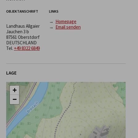
OBJEKTANSCHRIFT
LINKS
→
Homepage
Landhaus Allgaier
→
Email senden
Jauchen 3 b
87561 Oberstdorf
DEUTSCHLAND
Tel.
+49 8322 6849
LAGE
+
−