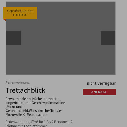
Geprüfte Qualität
F ✷✷✷✷
Ferienwohnung
nicht verfügbar
Trettachblick
ANFRAGE
Fewo. mit kleiner Küche ,komplett
eingerichtet, mit Geschirrspülmaschine
,Micro und
Cerankochfeld.Wasserkocher,Toaster
Microwelle.Kaffeemaschine
Ferienwohnung 47m² für 1 Bis 2 Personen, 2
Räume mit 1 Schlafzimmer