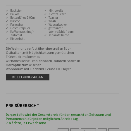
✓ Backofen
✓ Mikrowelle
✓ Balkon
✓ Nichtraucher
✓ Bettenlänge 2.00m
✓ Toaster
✓ Dusche
✓ WLAN
✓ Fernseher
✓ Wasserkocher
✓ Geschirrspüler
✓ getrennter
✓ Kaffeemaschine/ -
Wohn-/Schlafraum
automat
✓ separate Küche
✓ Kinderbett
Die Wohnung verfügt über eine großen Süd-
Ostbalkon ,mit Möglichkeit zum gemütlichen 
Frühstück im Sommer.

wir haben keine Teppichböden ,sondern Boden in 
Holzoptik zum wischen. 

Wohnraum mit Flachbild-TV und CD-Player
BELEGUNGSPLAN
PREISÜBERSICHT
Dargestellt wird der Gesamtpreis für den gesuchten Zeitraum und
Personenzahl für jeden möglichen Anreisetag
7 Nächte, 2 Erwachsene