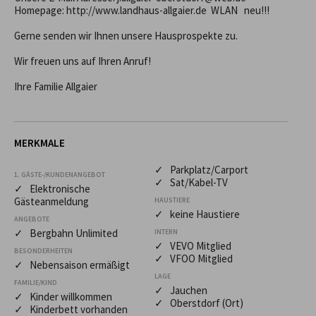
Homepage: http://www.landhaus-allgaier.de  WLAN   neu!!!

Gerne senden wir Ihnen unsere Hausprospekte zu.

Wir freuen uns auf Ihren Anruf!

Ihre Familie Allgaier
MERKMALE
✓ Parkplatz/Carport
1. GÄSTE-/KUNDENANGEBOT
✓ Sat/Kabel-TV
✓ Elektronische
Gästeanmeldung
HAUSTIERE
✓ keine Haustiere
ANGEBOTE
✓ Bergbahn Unlimited
INTERN
✓ VEVO Mitglied
BESONDERHEITEN
✓ VFOO Mitglied
✓ Nebensaison ermäßigt
LAGE
FAMILIE/KIND
✓ Jauchen
✓ Kinder willkommen
✓ Oberstdorf (Ort)
✓ Kinderbett vorhanden