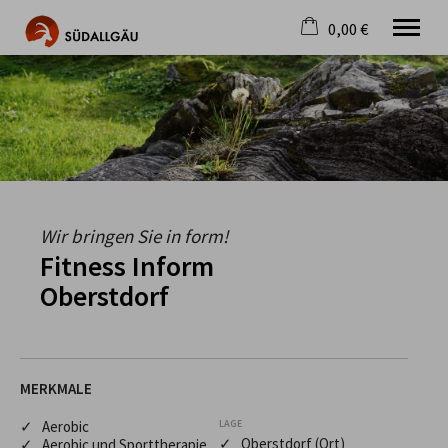
0,00 €
×
Warenkorb ist leer
Die schönste Seite im Allgäu
Aktuell
Destination
Gastgeber
Gastronomie
Wandern
Wir bringen Sie in form!
Mountainbike
Fitness Inform
Tipps
Oberstdorf
Jobs
MERKMALE
✓ Aerobic
LAGE
✓ Oberstdorf (Ort)
✓ Aerobic und Sporttherapie