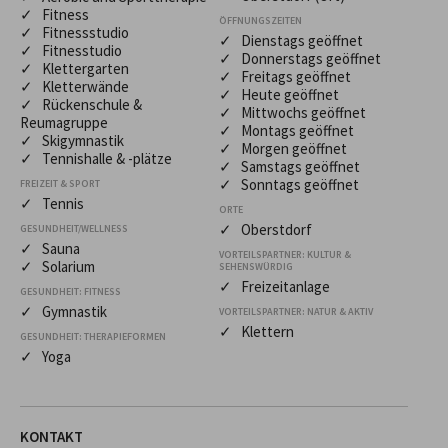
✓ Fitness
ÖFFNUNGSZEITEN
✓ Fitnessstudio
✓ Dienstags geöffnet
✓ Fitnesstudio
✓ Donnerstags geöffnet
✓ Klettergarten
✓ Freitags geöffnet
✓ Kletterwände
✓ Heute geöffnet
✓ Rückenschule &
✓ Mittwochs geöffnet
Reumagruppe
✓ Montags geöffnet
✓ Skigymnastik
✓ Morgen geöffnet
✓ Tennishalle & -plätze
✓ Samstags geöffnet
✓ Sonntags geöffnet
FREIZEIT & SPORT
✓ Tennis
ORTE
✓ Oberstdorf
GESUNDHEIT/WELLNESS
✓ Sauna
VORTEILSPARTNER: KULTUR &
✓ Solarium
SEHENSWÜRDIG
✓ Freizeitanlage
GESUNDHEIT: FITNESS
✓ Gymnastik
VORTEILSPARTNER: NATUR & AKTIV
✓ Klettern
GESUNDHEIT: THERAPIEFORMEN
✓ Yoga
KONTAKT