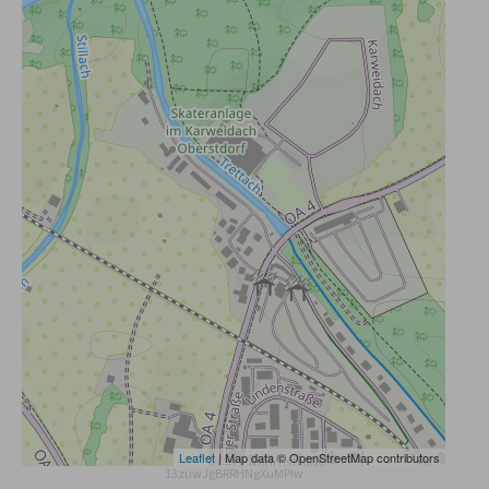
Leaflet
| Map data © OpenStreetMap contributors
13zuwJgBRRHNgXuMPlw