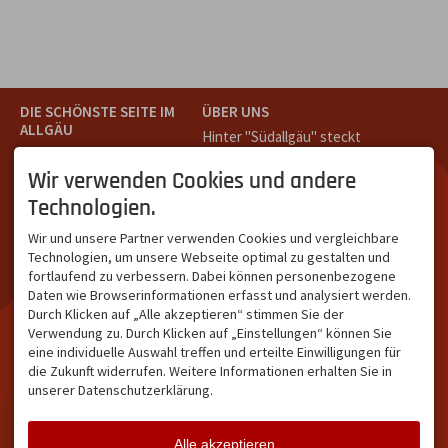
DIE SCHÖNSTE SEITE IM
ÜBER UNS
ALLGÄU
Hinter "Südallgäu" steckt
Südallgäu ist der südliche
das Team von
Tramino
aus
Teil des Oberallgäus. Es
Oberstdorf.
Wir verwenden Cookies und andere
verbindet die Tourismus-
Unser Ziel ist ein attraktives
Technologien.
Destinationen Oberstdorf,
touristisches Portal,
Bad Hindelang und
welches für Gäste und
Wir und unsere Partner verwenden Cookies und vergleichbare
Kleinwalsertal und beliebte
Leistungsträger im
Technologien, um unsere Webseite optimal zu gestalten und
Urlaubsziele wie die
südlichen Oberallgäu eine
fortlaufend zu verbessern. Dabei können personenbezogene
Hörnerdörfer, Alpsee-
starke Plattform bietet.
Daten wie Browserinformationen erfasst und analysiert werden.
Grünten, Oberstaufen oder
Durch Klicken auf „Alle akzeptieren“ stimmen Sie der
Wertach im Allgäu.
Verwendung zu. Durch Klicken auf „Einstellungen“ können Sie
NETZWERK & REICHWEITE
eine individuelle Auswahl treffen und erteilte Einwilligungen für
die Zukunft widerrufen. Weitere Informationen erhalten Sie in
ca. 36.700 Abos bei
unserer Datenschutzerklärung.
Facebook
ca. 18.400 Abos bei
Instagram
Alle akzeptieren