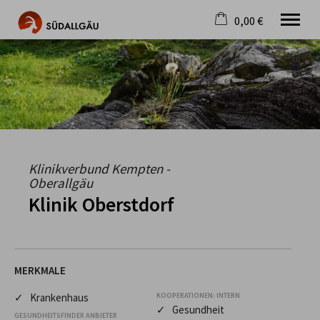
0,00 €
×
Warenkorb ist leer
Die schönste Seite im Allgäu
Aktuell
Destination
Gastgeber
Gastronomie
Wandern
Klinikverbund Kempten -
Mountainbike
Oberallgäu
Tipps
Klinik Oberstdorf
Jobs
MERKMALE
✓ Krankenhaus
KOOPERATIONEN: INTERN
✓ Gesundheit
GESUNDHEITSFINDER ANBIETER