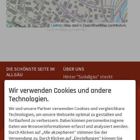
Leaflet
| Map data © OpenStreetMap contributors
ywZcmWbbzJgJvxkm8Ia
DIE SCHÖNSTE SEITE IM
ÜBER UNS
ALLGÄU
Hinter "Südallgäu" steckt
Südallgäu ist der südliche
das Team von
Tramino
aus
Teil des Oberallgäus. Es
Oberstdorf.
Wir verwenden Cookies und andere
verbindet die Tourismus-
Unser Ziel ist ein attraktives
Technologien.
Destinationen Oberstdorf,
touristisches Portal,
Bad Hindelang und
welches für Gäste und
Wir und unsere Partner verwenden Cookies und vergleichbare
Kleinwalsertal und beliebte
Leistungsträger im
Technologien, um unsere Webseite optimal zu gestalten und
Urlaubsziele wie die
südlichen Oberallgäu eine
fortlaufend zu verbessern. Dabei können personenbezogene
Hörnerdörfer, Alpsee-
starke Plattform bietet.
Daten wie Browserinformationen erfasst und analysiert werden.
Grünten, Oberstaufen oder
Durch Klicken auf „Alle akzeptieren“ stimmen Sie der
Wertach im Allgäu.
Verwendung zu. Durch Klicken auf „Einstellungen“ können Sie