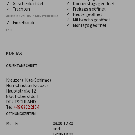
✓ Geschenkartikel
✓ Donnerstags geöffnet
✓ Trachten
✓ Freitags geöffnet
✓ Heute geöffnet
GUIDE: EINKAUFEN & DIENSTLEISTUNG
✓ Mittwochs geöffnet
✓ Einzelhandel
✓ Montags geöffnet
LAGE
KONTAKT
OBJEKTANSCHRIFT
Kreuzer (Hüte-Schirme)
Herr Christian Kreuzer
Hauptstraße 12
87561 Oberstdorf
DEUTSCHLAND
Tel.
+49 8322 2154
ÖFFNUNGSZEITEN
Mo - Fr
09:00-12:30
und
14:00-18:00