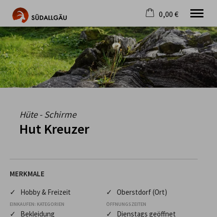
0,00 €
×
Warenkorb ist leer
Die schönste Seite im Allgäu
Aktuell
Destination
Gastgeber
Gastronomie
Wandern
Hüte - Schirme
Mountainbike
Hut Kreuzer
Tipps
Jobs
MERKMALE
✓ Hobby & Freizeit
✓ Oberstdorf (Ort)
EINKAUFEN: KATEGORIEN
ÖFFNUNGSZEITEN
✓ Bekleidung
✓ Dienstags geöffnet