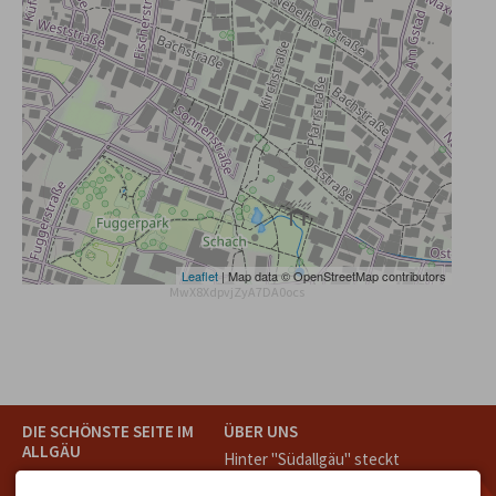
Leaflet
| Map data © OpenStreetMap contributors
MwX8XdpvjZyA7DA0ocs
DIE SCHÖNSTE SEITE IM
ÜBER UNS
ALLGÄU
Hinter "Südallgäu" steckt
Südallgäu ist der südliche
das Team von
Tramino
aus