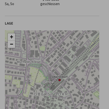
Sa, So
geschlossen
LAGE
+
−