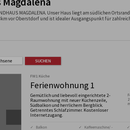
 Magdalena
DHAUS MAGDALENA. Unser Haus liegt am südlichen Ortsrand
km vor Oberstdorf und ist idealer Ausgangspunkt für zahlreic
chsene
FW1 Küche
Ferienwohnung 1
Gemütlich und liebevoll eingerichtete 2-
F
2
Raumwohnung mit neuer Küchenzeile,
m
Südbalkon und herrlichem Bergblick.
Getrenntes Schlafzimmer. Kostenloser
Internetzugang.
✓ Balkon
✓ Kaffeemaschine/ -
✓