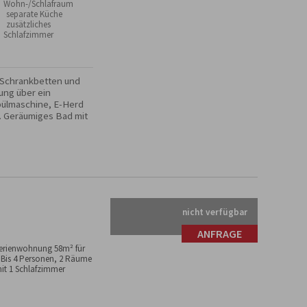
Wohn-/Schlafraum
 separate Küche
 zusätzliches
Schlafzimmer
 Schrankbetten und 
ng über ein 
pülmaschine, E-Herd 
. Geräumiges Bad mit 
nicht verfügbar
ANFRAGE
erienwohnung 58m² für
 Bis 4 Personen, 2 Räume
it 1 Schlafzimmer