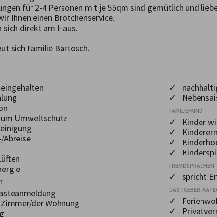
gen für 2-4 Personen mit je 55qm sind gemütlich und liebevo
ir Ihnen einen Brötchenservice.

 sich direkt am Haus.

eut sich Familie Bartosch.
eingehalten
✓ nachhaltig
hlung
✓ Nebensais
on
FAMILIE/KIND
zum Umweltschutz
✓ Kinder w
einigung
✓ Kinderer
/Abreise
✓ Kinderhoc
✓ Kinderspie
üften
FREMDSPRACHEN
ergie
✓ spricht En
OT
GASTGEBER: KATE
Gästeanmeldung
✓ Ferienwo
m Zimmer/der Wohnung
✓ Privatver
g