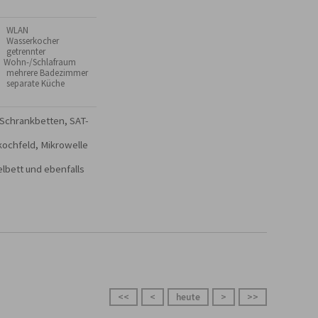
 WLAN
 Wasserkocher
 getrennter
Wohn-/Schlafraum
 mehrere Badezimmer
 separate Küche
 Schrankbetten, SAT-
ochfeld, Mikrowelle 
bett und ebenfalls 
<<
<
heute
>
>>