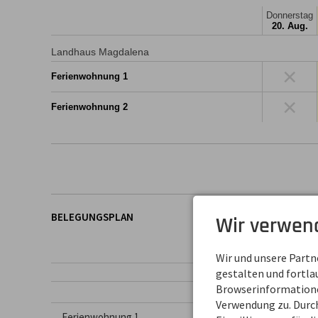
Donnerstag
20. Aug.
Landhaus Magdalena
×
Ferienwohnung 1
×
Ferienwohnung 2
BELEGUNGSPLAN
Wir verwen
Wir und unsere Part
gestalten und fortl
Browserinformationen
18
19
20
2
Verwendung zu. Durch
Ferienwohnung 1