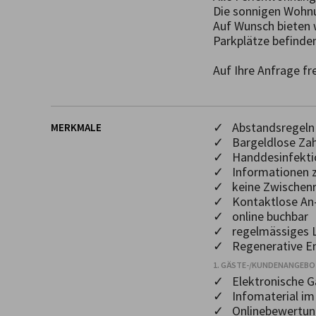
Die sonnigen Wohnun
Auf Wunsch bieten w
Parkplätze befinden
Auf Ihre Anfrage fr
✓ Abstandsregeln 
MERKMALE
✓ Bargeldlose Za
✓ Handdesinfekti
✓ Informationen 
✓ keine Zwischenr
✓ Kontaktlose An-
✓ online buchbar
✓ regelmässiges L
✓ Regenerative En
1. GÄSTE-/KUNDENANGEB
✓ Elektronische 
✓ Infomaterial i
✓ Onlinebewertun