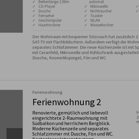
✓ Bettenlänge 2.00m
automat
✓ CD-Player
✓ Mikrowelle
✓
✓ Dusche
✓ Nichtraucher
✓
✓ Fernseher
✓ Toaster
✓ Geschirrspüler
✓ WLAN
✓ Haartrockner
✓ Wasserkocher
Der Wohnraum mit bequemer Sitzcouch hat zusätzlich 2
SAT-TV mit Flachbildschirm. Außerdem verfügt die Wohnu
separates Schlafzimmer. Die neue Küchenzeile ist mit S
mit Ceranfeld, Mikrowelle und Kühlschrank ausgestattet
Dusche, Kosmetikspiegel, Fön und WC.
Ferienwohnung
Ferienwohnung 2
Renovierte, gemütlich und liebevoll
F
2
eingerichtete 2-Raumwohnung mit
m
Südbalkon und herrlichem Bergblick.
Moderne Küchenzeile und separates
Schlafzimmer mt Dusche, Fön und WC.