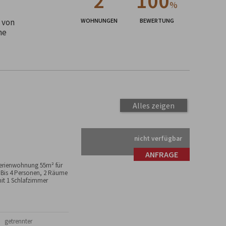
2
100
%
 von
WOHNUNGEN
BEWERTUNG
he
Alles zeigen
nicht verfügbar
ANFRAGE
erienwohnung 55m² für
 Bis 4 Personen, 2 Räume
it 1 Schlafzimmer
 getrennter