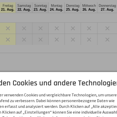
Freitag
Samstag
Sonntag
Montag
Dienstag
Mittwoch
Donnerstag
21. Aug.
22. Aug.
23. Aug.
24. Aug.
25. Aug.
26. Aug.
27. Aug.
×
×
×
×
×
×
×
×
×
×
×
×
×
×
den Cookies und andere Technologie
ner verwenden Cookies und vergleichbare Technologien, um unsere
August 2026
aufend zu verbessern. Dabei können personenbezogene Daten wie
 erfasst und analysiert werden. Durch Klicken auf „Alle akzepti
1
22
23
24
25
26
27
28
29
30
31
01
 Klicken auf „Einstellungen“ können Sie eine individuelle Auswahl 