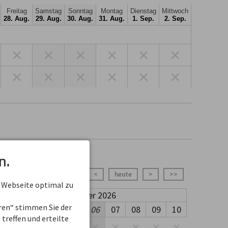
Freitag
Samstag
Sonntag
Montag
Dienstag
Mittwoch
28. Aug.
29. Aug.
30. Aug.
31. Aug.
1. Sep.
2. Sep.
×
×
×
×
×
×
×
×
×
×
×
×
n.
<<
<
heute
>
>>
 Webseite optimal zu
September 2026
eren“ stimmen Sie der
02
03
04
05
06
07
08
09
10
treffen und erteilte