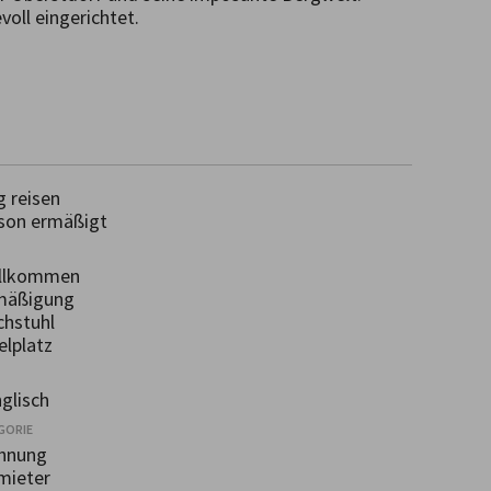
ll eingerichtet.

 reisen
on ermäßigt
illkommen
mäßigung
hstuhl
lplatz
glisch
GORIE
hnung
mieter