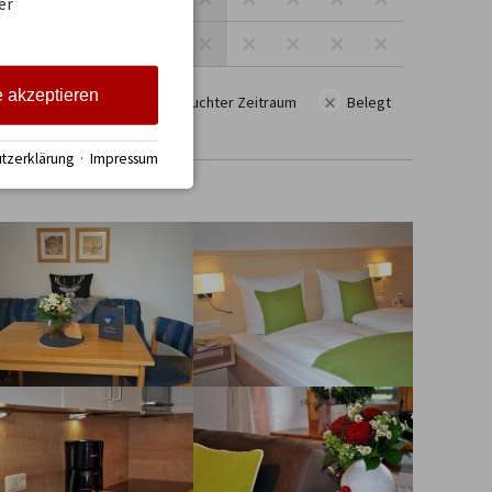
er
e akzeptieren
×
Keine Anreise
gesuchter Zeitraum
Belegt
tzerklärung
·
Impressum