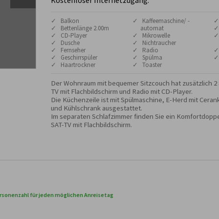
Kostenloser Internetzugang.
✓ Balkon
✓ Kaffeemaschine/ -
✓
✓ Bettenlänge 2.00m
automat
✓
✓ CD-Player
✓ Mikrowelle
✓
✓ Dusche
✓ Nichtraucher
✓ Fernseher
✓ Radio
✓
✓ Geschirrspüler
✓ Spülma
✓
✓ Haartrockner
✓ Toaster
Der Wohnraum mit bequemer Sitzcouch hat zusätzlich 2
TV mit Flachbildschirm und Radio mit CD-Player.

Die Küchenzeile ist mit Spülmaschine, E-Herd mit Cerank
und Kühlschrank ausgestattet.

Im separaten Schlafzimmer finden Sie ein Komfortdoppel
SAT-TV mit Flachbildschirm.
rsonenzahl für jeden möglichen Anreisetag