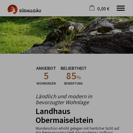
0,00 €
×
Warenkorb ist leer
Die schönste Seite im Allgäu
Aktuell
Destination
Gastgeber
Gastronomie
ANGEBOT
BELIEBTHEIT
Wandern
5
85
Mountainbike
%
Tipps
WOHNUNGEN
BEWERTUNG
Jobs
Ländlich und modern in
bevorzugter Wohnlage
Landhaus
Obermaiselstein
Wunderschön erhöht gelegen mit herrlicher Sicht auf
das Bergpanorama liegt das moderne Landhaus