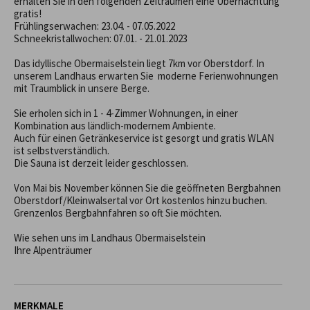
erhalten Sie in den folgenden Zeiträumen eine Übernachtung 
gratis!

Frühlingserwachen: 23.04. - 07.05.2022

Schneekristallwochen: 07.01. - 21.01.2023

Das idyllische Obermaiselstein liegt 7km vor Oberstdorf. In 
unserem Landhaus erwarten Sie  moderne Ferienwohnungen 
mit Traumblick in unsere Berge.

Sie erholen sich in 1 - 4-Zimmer Wohnungen, in einer 
Kombination aus ländlich-modernem Ambiente. 

Auch für einen Getränkeservice ist gesorgt und gratis WLAN 
ist selbstverständlich.

Die Sauna ist derzeit leider geschlossen.

Von Mai bis November können Sie die geöffneten Bergbahnen 
Oberstdorf/Kleinwalsertal vor Ort kostenlos hinzu buchen. 
Grenzenlos Bergbahnfahren so oft Sie möchten.

Wie sehen uns im Landhaus Obermaiselstein

Ihre Alpenträumer
MERKMALE