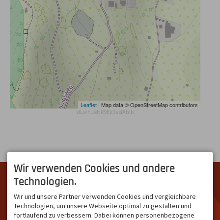
Leaflet
| Map data © OpenStreetMap contributors
dLwhJeNR9Ek3esIAhlb
Wir verwenden Cookies und andere
DIE SCHÖNSTE SEITE IM
ÜBER UNS
Technologien.
ALLGÄU
Hinter "Südallgäu" steckt
Südallgäu ist der südliche
das Team von
Tramino
aus
Wir und unsere Partner verwenden Cookies und vergleichbare
Teil des Oberallgäus. Es
Oberstdorf.
Technologien, um unsere Webseite optimal zu gestalten und
verbindet die Tourismus-
Unser Ziel ist ein attraktives
fortlaufend zu verbessern. Dabei können personenbezogene