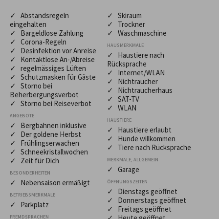
✓ Abstandsregeln
✓ Skiraum
eingehalten
✓ Trockner
✓ Bargeldlose Zahlung
✓ Waschmaschine
✓ Corona-Regeln
HAUSMERKMALE
✓ Desinfektion vor Anreise
✓ Haustiere nach
✓ Kontaktlose An-/Abreise
Rücksprache
✓ regelmässiges Lüften
✓ Internet/WLAN
✓ Schutzmasken für Gäste
✓ Nichtraucher
✓ Storno bei
✓ Nichtraucherhaus
Beherbergungsverbot
✓ SAT-TV
✓ Storno bei Reiseverbot
✓ WLAN
ANGEBOTE
HAUSTIERE
✓ Bergbahnen inklusive
✓ Haustiere erlaubt
✓ Der goldene Herbst
✓ Hunde willkommen
✓ Frühlingserwachen
✓ Tiere nach Rücksprache
✓ Schneekristallwochen
✓ Zeit für Dich
MERKMALE, ALLGEMEIN
✓ Garage
BESONDERHEITEN
✓ Nebensaison ermäßigt
ÖFFNUNGSZEITEN
✓ Dienstags geöffnet
BETRIEBSMERKMALE
✓ Donnerstags geöffnet
✓ Parkplatz
✓ Freitags geöffnet
✓ Heute geöffnet
FREMDSPRACHEN