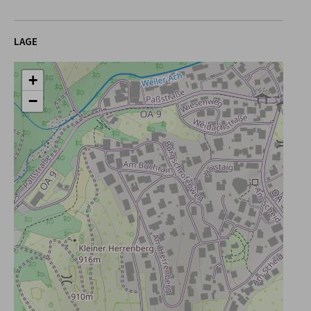
LAGE
+
−