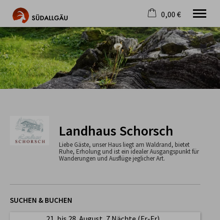
0,00 €
×
Warenkorb ist leer
Die schönste Seite im Allgäu
Aktuell
Destination
Gastgeber
Gastronomie
Wandern
Mountainbike
Landhaus Schorsch
Tipps
Liebe Gäste, unser Haus liegt am Waldrand, bietet
Jobs
Ruhe, Erholung und ist ein idealer Ausgangspunkt für
Wanderungen und Ausflüge jeglicher Art.
SUCHEN & BUCHEN
21. bis 28. August, 7 Nächte (Fr-Fr)