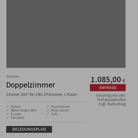
Zimmer
1.085,00
€
Doppelzimmer
ANFRAGE
Zimmer 22m² für 2 Bis 3 Personen, 1 Raum
Gesamtpreis inkl.
Frühstücksbuffet
zzgl. Kurbeitrag
✓ Balkon
✓ Haartrockner
✓ Bettenlänge 2.00m
✓ Nichtraucher
✓ Dusche
✓ Safe
✓ Fernseher
BELEGUNGSPLAN