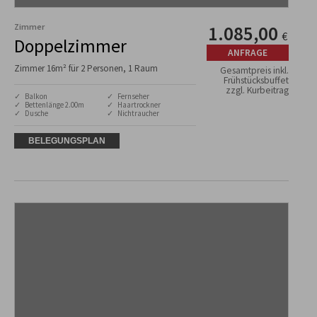
Zimmer
1.085,00
€
Doppelzimmer
ANFRAGE
Zimmer 16m² für 2 Personen, 1 Raum
Gesamtpreis inkl.
Frühstücksbuffet
zzgl. Kurbeitrag
✓ Balkon
✓ Fernseher
✓ Bettenlänge 2.00m
✓ Haartrockner
✓ Dusche
✓ Nichtraucher
BELEGUNGSPLAN