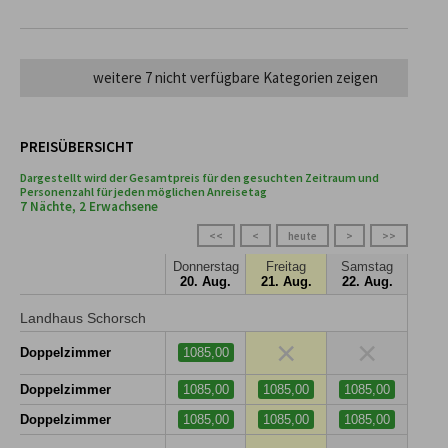
weitere 7 nicht verfügbare Kategorien zeigen
PREISÜBERSICHT
Dargestellt wird der Gesamtpreis für den gesuchten Zeitraum und
Personenzahl für jeden möglichen Anreisetag
7 Nächte, 2 Erwachsene
<<
<
heute
>
>>
Donnerstag
Freitag
Samstag
20. Aug.
21. Aug.
22. Aug.
Landhaus Schorsch
×
×
Doppelzimmer
1085,00
Doppelzimmer
1085,00
1085,00
1085,00
Doppelzimmer
1085,00
1085,00
1085,00