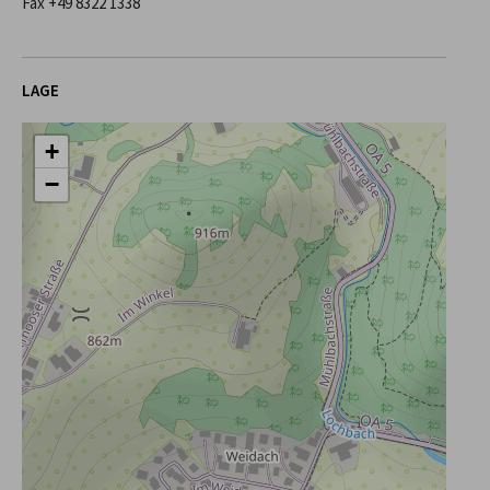
Fax +49 8322 1338
LAGE
+
−