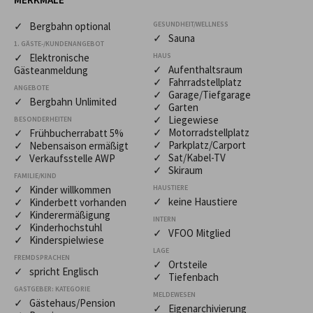
✓ Bergbahn optional
GESUNDHEIT/WELLNESS
✓ Sauna
1. GÄSTE-/KUNDENANGEBOT
✓ Elektronische
HAUS
✓ Aufenthaltsraum
Gästeanmeldung
✓ Fahrradstellplatz
ANGEBOTE
✓ Garage/Tiefgarage
✓ Bergbahn Unlimited
✓ Garten
✓ Liegewiese
BESONDERHEITEN
✓ Motorradstellplatz
✓ Frühbucherrabatt 5%
✓ Parkplatz/Carport
✓ Nebensaison ermäßigt
✓ Sat/Kabel-TV
✓ Verkaufsstelle AWP
✓ Skiraum
FAMILIE/KIND
✓ Kinder willkommen
HAUSTIERE
✓ keine Haustiere
✓ Kinderbett vorhanden
✓ Kinderermäßigung
INTERN
✓ Kinderhochstuhl
✓ VFOO Mitglied
✓ Kinderspielwiese
LAGE
FREMDSPRACHEN
✓ Ortsteile
✓ spricht Englisch
✓ Tiefenbach
GASTGEBER: KATEGORIE
MELDEWESEN
✓ Gästehaus/Pension
✓ Eigenarchivierung