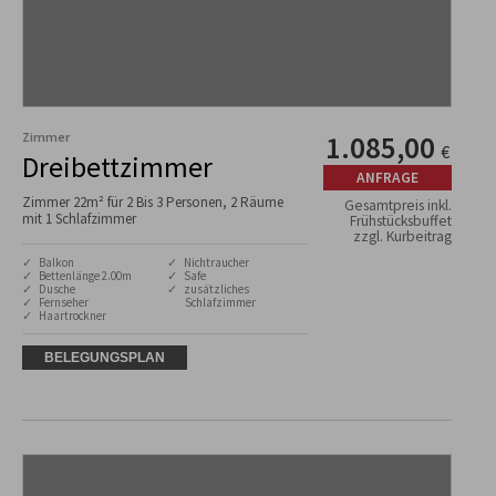
Zimmer
1.085,00
€
Dreibettzimmer
ANFRAGE
Zimmer 22m² für 2 Bis 3 Personen, 2 Räume
Gesamtpreis inkl.
mit 1 Schlafzimmer
Frühstücksbuffet
zzgl. Kurbeitrag
✓ Balkon
✓ Nichtraucher
✓ Bettenlänge 2.00m
✓ Safe
✓ Dusche
✓ zusätzliches
✓ Fernseher
Schlafzimmer
✓ Haartrockner
BELEGUNGSPLAN