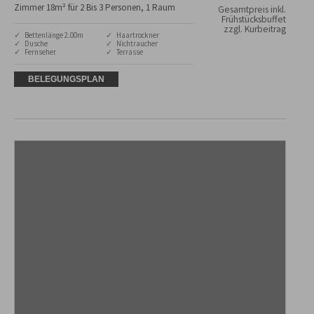
Zimmer 18m² für 2 Bis 3 Personen, 1 Raum
Gesamtpreis inkl.
Frühstücksbuffet
zzgl. Kurbeitrag
✓ Bettenlänge 2.00m
✓ Haartrockner
✓ Dusche
✓ Nichtraucher
✓ Fernseher
✓ Terrasse
BELEGUNGSPLAN