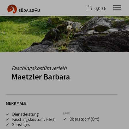
0,00 €
×
Warenkorb ist leer
Die schönste Seite im Allgäu
Aktuell
Destination
Gastgeber
Gastronomie
Wandern
Faschingskostümverleih
Mountainbike
Maetzler Barbara
Tipps
Jobs
MERKMALE
✓ Dienstleistung
LAGE
✓ Oberstdorf (Ort)
✓ Faschingskostümverleih
✓ Sonstiges