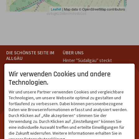
Leaflet
| Map data © OpenStreetMap contributors
oV4sgKLDlRmYmhHAGc6
DIE SCHÖNSTE SEITE IM
ÜBER UNS
ALLGÄU
Hinter "Südallgäu" steckt
Südallgäu ist der südliche
das Team von
Tramino
aus
Teil des Oberallgäus. Es
Oberstdorf.
Wir verwenden Cookies und andere
verbindet die Tourismus-
Unser Ziel ist ein attraktives
Technologien.
Destinationen Oberstdorf,
touristisches Portal,
Bad Hindelang und
welches für Gäste und
Wir und unsere Partner verwenden Cookies und vergleichbare
Kleinwalsertal und beliebte
Leistungsträger im
Technologien, um unsere Webseite optimal zu gestalten und
Urlaubsziele wie die
südlichen Oberallgäu eine
fortlaufend zu verbessern. Dabei können personenbezogene
Hörnerdörfer, Alpsee-
starke Plattform bietet.
Daten wie Browserinformationen erfasst und analysiert werden.
Grünten, Oberstaufen oder
Durch Klicken auf „Alle akzeptieren“ stimmen Sie der
Wertach im Allgäu.
Verwendung zu. Durch Klicken auf „Einstellungen“ können Sie
NETZWERK & REICHWEITE
eine individuelle Auswahl treffen und erteilte Einwilligungen für
die Zukunft widerrufen. Weitere Informationen erhalten Sie in
ca. 36.700 Abos bei