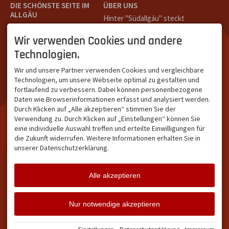
DIE SCHÖNSTE SEITE IM
ÜBER UNS
ALLGÄU
Hinter "Südallgäu" steckt
Südallgäu ist der südliche
das Team von
Tramino
aus
Teil des Oberallgäus. Es
Oberstdorf.
Wir verwenden Cookies und andere
verbindet die Tourismus-
Unser Ziel ist ein attraktives
Technologien.
Destinationen Oberstdorf,
touristisches Portal,
Bad Hindelang und
welches für Gäste und
Wir und unsere Partner verwenden Cookies und vergleichbare
Kleinwalsertal und beliebte
Leistungsträger im
Technologien, um unsere Webseite optimal zu gestalten und
Urlaubsziele wie die
südlichen Oberallgäu eine
fortlaufend zu verbessern. Dabei können personenbezogene
Hörnerdörfer, Alpsee-
starke Plattform bietet.
Daten wie Browserinformationen erfasst und analysiert werden.
Grünten, Oberstaufen oder
Durch Klicken auf „Alle akzeptieren“ stimmen Sie der
Wertach im Allgäu.
Verwendung zu. Durch Klicken auf „Einstellungen“ können Sie
NETZWERK & REICHWEITE
eine individuelle Auswahl treffen und erteilte Einwilligungen für
die Zukunft widerrufen. Weitere Informationen erhalten Sie in
ca. 36.700 Abos bei
unserer Datenschutzerklärung.
Facebook
ca. 18.400 Abos bei
Instagram
Alle akzeptieren
Facebook
Instagram
Twitter
Nur notwendige akzeptieren
Impressum
Datenschutz
Barrierefreiheit
Vertrag widerrufen