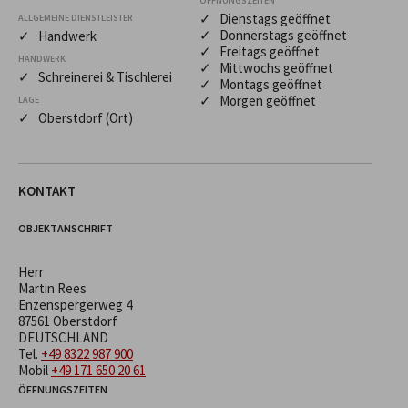
ÖFFNUNGSZEITEN
✓ Dienstags geöffnet
ALLGEMEINE DIENSTLEISTER
✓ Donnerstags geöffnet
✓ Handwerk
✓ Freitags geöffnet
HANDWERK
✓ Mittwochs geöffnet
✓ Schreinerei & Tischlerei
✓ Montags geöffnet
✓ Morgen geöffnet
LAGE
✓ Oberstdorf (Ort)
KONTAKT
OBJEKTANSCHRIFT
Herr
Martin Rees
Enzenspergerweg 4
87561 Oberstdorf
DEUTSCHLAND
Tel.
+49 8322 987 900
Mobil
+49 171 650 20 61
ÖFFNUNGSZEITEN