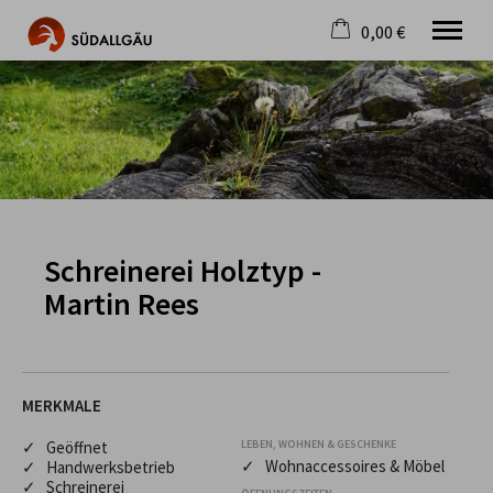
0,00 €
×
Warenkorb ist leer
Die schönste Seite im Allgäu
Aktuell
Destination
Gastgeber
Gastronomie
Wandern
Schreinerei Holztyp -
Mountainbike
Martin Rees
Tipps
Jobs
MERKMALE
✓ Geöffnet
LEBEN, WOHNEN & GESCHENKE
✓ Wohnaccessoires & Möbel
✓ Handwerksbetrieb
✓ Schreinerei