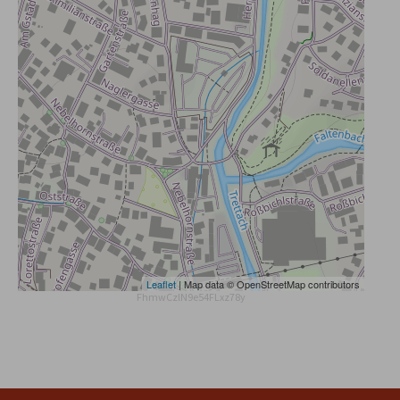
Leaflet
| Map data © OpenStreetMap contributors
FhmwCzlN9e54FLxz78y