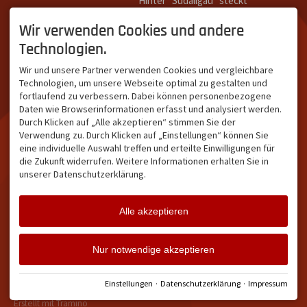
Hinter "Südallgäu" steckt
Südallgäu ist der südliche
das Team von
Tramino
aus
Teil des Oberallgäus. Es
Oberstdorf.
Wir verwenden Cookies und andere
verbindet die Tourismus-
Unser Ziel ist ein attraktives
Technologien.
Destinationen Oberstdorf,
touristisches Portal,
Bad Hindelang und
welches für Gäste und
Wir und unsere Partner verwenden Cookies und vergleichbare
Kleinwalsertal und beliebte
Leistungsträger im
Technologien, um unsere Webseite optimal zu gestalten und
Urlaubsziele wie die
südlichen Oberallgäu eine
fortlaufend zu verbessern. Dabei können personenbezogene
Hörnerdörfer, Alpsee-
starke Plattform bietet.
Daten wie Browserinformationen erfasst und analysiert werden.
Grünten, Oberstaufen oder
Durch Klicken auf „Alle akzeptieren“ stimmen Sie der
Wertach im Allgäu.
Verwendung zu. Durch Klicken auf „Einstellungen“ können Sie
NETZWERK & REICHWEITE
eine individuelle Auswahl treffen und erteilte Einwilligungen für
die Zukunft widerrufen. Weitere Informationen erhalten Sie in
ca. 36.700 Abos bei
unserer Datenschutzerklärung.
Facebook
ca. 18.400 Abos bei
Instagram
Alle akzeptieren
Facebook
Instagram
Twitter
Nur notwendige akzeptieren
Impressum
Datenschutz
Barrierefreiheit
Vertrag widerrufen
Einstellungen
·
Datenschutzerklärung
·
Impressum
Cookie-Einstellungen
Erstellt mit
Tramino