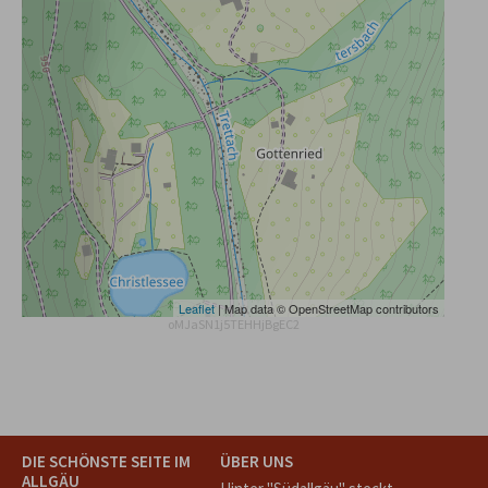
Leaflet
| Map data © OpenStreetMap contributors
oMJaSN1j5TEHHjBgEC2
DIE SCHÖNSTE SEITE IM
ÜBER UNS
ALLGÄU