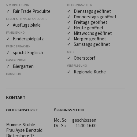
5. VERPFLEGUNG
ÖFFNUNGSZEITEN
✓ Fair Trade Produkte
✓ Dienstags geöffnet
✓ Donnerstags geöffnet
ESSEN & TRINKEN: KATEGORIE
✓ Freitags geöffnet
✓ Ausflugslokale
✓ Heute geöffnet
✓ Mittwochs geöffnet
FAMILIE/KIND
✓ Kinderspielplatz
✓ Morgen geöffnet
✓ Samstags geöffnet
FREMDSPRACHEN
✓ spricht Englisch
ORTE
✓ Oberstdorf
GASTRONOMIE
✓ Biergarten
VERPFLEGUNG
✓ Regionale Küche
HAUSTIERE
KONTAKT
OBJEKTANSCHRIFT
ÖFFNUNGSZEITEN
Mo, So
geschlossen
Mumme-Stüble
Di - Sa
11:30-16:00
Frau Ayse Berktold
Dietersberg 13