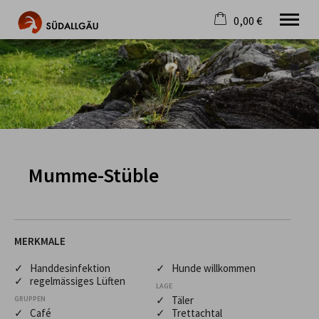
0,00 €
×
Warenkorb ist leer
Die schönste Seite im Allgäu
Aktuell
Destination
Gastgeber
Gastronomie
Wandern
Mumme-Stüble
Mountainbike
Tipps
Jobs
MERKMALE
✓ Handdesinfektion
✓ Hunde willkommen
✓ regelmässiges Lüften
LAGE
✓ Täler
GRUPPEN
✓ Café
✓ Trettachtal