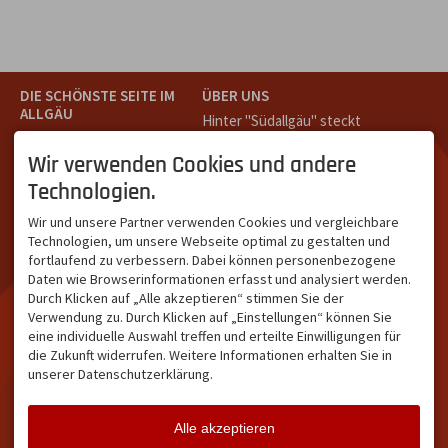
DIE SCHÖNSTE SEITE IM
ÜBER UNS
ALLGÄU
Hinter "Südallgäu" steckt
Südallgäu ist der südliche
das Team von
Tramino
aus
Teil des Oberallgäus. Es
Oberstdorf.
Wir verwenden Cookies und andere
verbindet die Tourismus-
Unser Ziel ist ein attraktives
Technologien.
Destinationen Oberstdorf,
touristisches Portal,
Bad Hindelang und
welches für Gäste und
Wir und unsere Partner verwenden Cookies und vergleichbare
Kleinwalsertal und beliebte
Leistungsträger im
Technologien, um unsere Webseite optimal zu gestalten und
Urlaubsziele wie die
südlichen Oberallgäu eine
fortlaufend zu verbessern. Dabei können personenbezogene
Hörnerdörfer, Alpsee-
starke Plattform bietet.
Daten wie Browserinformationen erfasst und analysiert werden.
Grünten, Oberstaufen oder
Durch Klicken auf „Alle akzeptieren“ stimmen Sie der
Wertach im Allgäu.
Verwendung zu. Durch Klicken auf „Einstellungen“ können Sie
NETZWERK & REICHWEITE
eine individuelle Auswahl treffen und erteilte Einwilligungen für
die Zukunft widerrufen. Weitere Informationen erhalten Sie in
ca. 36.700 Abos bei
unserer Datenschutzerklärung.
Facebook
ca. 18.400 Abos bei
Instagram
Alle akzeptieren