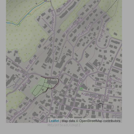
Leaflet
| Map data © OpenStreetMap contributors
RtEy1XTSca2LI13IqEZ