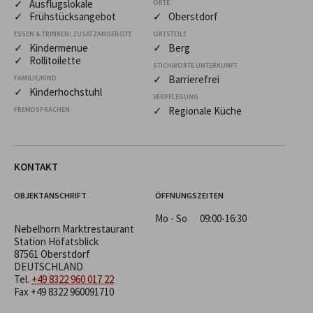
✓ Ausflugslokale
ORTE
✓ Frühstücksangebot
✓ Oberstdorf
ESSEN & TRINKEN: ZUSATZANGEBOTE
ORTSTEILE
✓ Kindermenue
✓ Berg
✓ Rollitoilette
STICHWORTE UNTERKUNFT
✓ Barrierefrei
FAMILIE/KIND
✓ Kinderhochstuhl
VERPFLEGUNG
✓ Regionale Küche
FREMDSPRACHEN
KONTAKT
OBJEKTANSCHRIFT
ÖFFNUNGSZEITEN
Mo - So
09:00-16:30
Nebelhorn Marktrestaurant
Station Höfatsblick
87561 Oberstdorf
DEUTSCHLAND
Tel.
+49 8322 960 017 22
Fax +49 8322 960091710