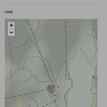
LAGE
+
−