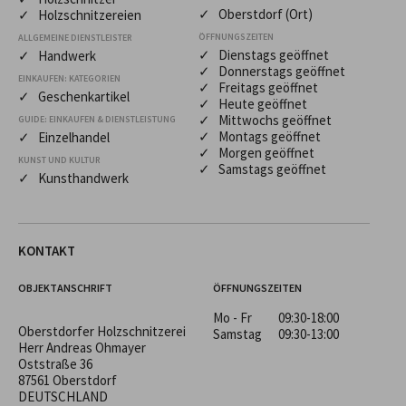
✓ Oberstdorf (Ort)
✓ Holzschnitzereien
ÖFFNUNGSZEITEN
ALLGEMEINE DIENSTLEISTER
✓ Dienstags geöffnet
✓ Handwerk
✓ Donnerstags geöffnet
EINKAUFEN: KATEGORIEN
✓ Freitags geöffnet
✓ Geschenkartikel
✓ Heute geöffnet
✓ Mittwochs geöffnet
GUIDE: EINKAUFEN & DIENSTLEISTUNG
✓ Montags geöffnet
✓ Einzelhandel
✓ Morgen geöffnet
KUNST UND KULTUR
✓ Samstags geöffnet
✓ Kunsthandwerk
KONTAKT
OBJEKTANSCHRIFT
ÖFFNUNGSZEITEN
Mo - Fr
09:30-18:00
Oberstdorfer Holzschnitzerei
Samstag
09:30-13:00
Herr Andreas Ohmayer
Oststraße 36
87561 Oberstdorf
DEUTSCHLAND