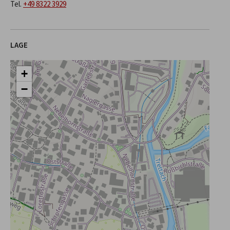
Tel.
+49 8322 3929
LAGE
+
−