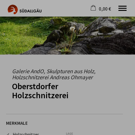
0,00 €
×
Warenkorb ist leer
Die schönste Seite im Allgäu
Aktuell
Destination
Gastgeber
Gastronomie
Wandern
Galerie AndO, Skulpturen aus Holz,
Mountainbike
Holzschnitzerei Andreas Ohmayer
Tipps
Oberstdorfer
Jobs
Holzschnitzerei
MERKMALE
✓ Holzschnitzer
LAGE