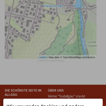
Leaflet
| Map data © OpenStreetMap contributors
nJpF5F3mvXjeil3PkQC
DIE SCHÖNSTE SEITE IM
ÜBER UNS
ALLGÄU
Hinter "Südallgäu" steckt
Südallgäu ist der südliche
das Team von
Tramino
aus
Teil des Oberallgäus. Es
Oberstdorf.