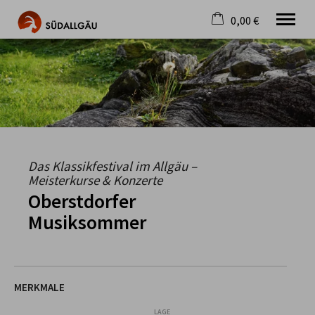
0,00 €
×
Warenkorb ist leer
Die schönste Seite im Allgäu
Aktuell
Destination
Gastgeber
Gastronomie
Wandern
Das Klassikfestival im Allgäu –
Mountainbike
Meisterkurse & Konzerte
Tipps
Oberstdorfer
Jobs
Musiksommer
MERKMALE
LAGE