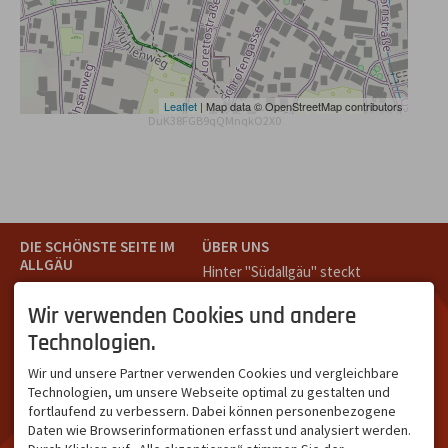
Leaflet
| Map data © OpenStreetMap contributors
DuK38FGB9qQMnqkO2X0
DIE SCHÖNSTE SEITE IM
ÜBER UNS
ALLGÄU
Hinter "Südallgäu" steckt
Südallgäu ist der südliche
das Team von
Tramino
aus
Teil des Oberallgäus. Es
Oberstdorf.
Wir verwenden Cookies und andere
verbindet die Tourismus-
Unser Ziel ist ein attraktives
Technologien.
Destinationen Oberstdorf,
touristisches Portal,
Bad Hindelang und
welches für Gäste und
Wir und unsere Partner verwenden Cookies und vergleichbare
Kleinwalsertal und beliebte
Leistungsträger im
Technologien, um unsere Webseite optimal zu gestalten und
Urlaubsziele wie die
südlichen Oberallgäu eine
fortlaufend zu verbessern. Dabei können personenbezogene
Hörnerdörfer, Alpsee-
starke Plattform bietet.
Daten wie Browserinformationen erfasst und analysiert werden.
Grünten, Oberstaufen oder