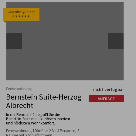
Geprüfte Qualität
F ✷✷✷✷✷
Ferienwohnung
nicht verfügbar
Bernstein Suite-Herzog
ANFRAGE
Albrecht
In der Residenz 2 begrüßt Sie die
Bernstein-Suite mit luxuriösem Interieur
und höchstem Wohnkomfort.
Ferienwohnung 120m² für 2 Bis 4 Personen, 3
Räume mit 2 Schlafzimmern