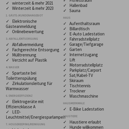
✓ Fitnessraum
✓ winterzeit & mehr 2021
✓ Hallenbad
✓ Winterzeit & mehr 2023
✓ Sauna
1. GÄSTE-/KUNDENANGEBOT
HAUS
✓ Elektronische
✓ Aufenthaltsraum
Gästeanmeldung
✓ Billardtisch
✓ Onlinebewertung
✓ E-Auto Ladestation
✓ Fahrradstellplatz
3. ABFALL/ENTSORGUNG
✓ Garage/Tiefgarage
✓ Abfallvermeidung
✓ Garten
✓ Fachgerechte Entsorgung
✓ Internetzugang
✓ Mülltrennung
✓ Lift
✓ Verzicht auf Plastik
✓ Motorradstellplatz
4. WASSER
✓ Parkplatz/Carport
✓ Spartaste bei
✓ Sat/Kabel-TV
Toilettenspülung
✓ Skiraum
✓ Zirkulationsleitung für
✓ Tischtennis
Warmwasser
✓ Trockner
✓ Waschmaschine
6. ENERGIEEFFIZIENZ
✓ Elektrogeräte mit
HAUSMERKMALE
Effizienzklasse A
✓ E-Bike Ladestation
✓ LED-
Leuchtmittel/Energiesparlampen
HAUSTIERE
✓ Haustiere erlaubt
7. HOUSEKEEPING/REINIGUNG
✓ Hunde willkommen