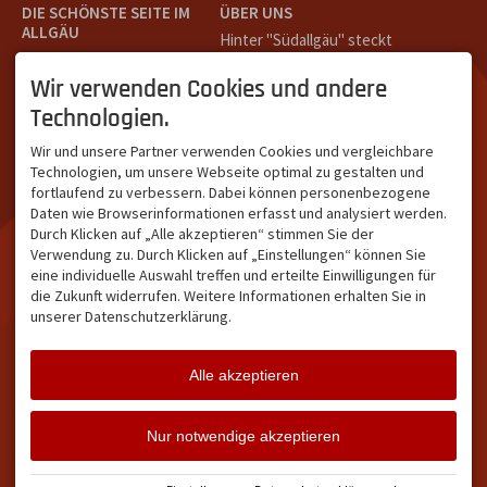
DIE SCHÖNSTE SEITE IM
ÜBER UNS
ALLGÄU
Hinter "Südallgäu" steckt
Südallgäu ist der südliche
das Team von
Tramino
aus
Teil des Oberallgäus. Es
Oberstdorf.
Wir verwenden Cookies und andere
verbindet die Tourismus-
Unser Ziel ist ein attraktives
Technologien.
Destinationen Oberstdorf,
touristisches Portal,
Bad Hindelang und
welches für Gäste und
Wir und unsere Partner verwenden Cookies und vergleichbare
Kleinwalsertal und beliebte
Leistungsträger im
Technologien, um unsere Webseite optimal zu gestalten und
Urlaubsziele wie die
südlichen Oberallgäu eine
fortlaufend zu verbessern. Dabei können personenbezogene
Hörnerdörfer, Alpsee-
starke Plattform bietet.
Daten wie Browserinformationen erfasst und analysiert werden.
Grünten, Oberstaufen oder
Durch Klicken auf „Alle akzeptieren“ stimmen Sie der
Wertach im Allgäu.
Verwendung zu. Durch Klicken auf „Einstellungen“ können Sie
NETZWERK & REICHWEITE
eine individuelle Auswahl treffen und erteilte Einwilligungen für
die Zukunft widerrufen. Weitere Informationen erhalten Sie in
ca. 36.700 Abos bei
unserer Datenschutzerklärung.
Facebook
ca. 18.400 Abos bei
Instagram
Alle akzeptieren
Facebook
Instagram
Twitter
Nur notwendige akzeptieren
Impressum
Datenschutz
Barrierefreiheit
Vertrag widerrufen