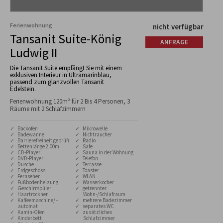
Ferienwohnung
nicht verfügbar
Tansanit Suite-König
ANFRAGE
Ludwig II
Die Tansanit Suite empfängt Sie mit einem
exklusiven Interieur in Ultramarinblau,
passend zum glanzvollen Tansanit
Edelstein.
Ferienwohnung 120m² für 2 Bis 4 Personen, 3
Räume mit 2 Schlafzimmern
✓ Backofen
✓ Mikrowelle
✓ Badewanne
✓ Nichtraucher
✓ Barrierefreiheit geprüft
✓ Radio
✓ Bettenlänge 2.00m
✓ Safe
✓ CD-Player
✓ Sauna in der Wohnung
✓ DVD-Player
✓ Telefon
✓ Dusche
✓ Terrasse
✓ Erdgeschoss
✓ Toaster
✓ Fernseher
✓ WLAN
✓ Fußbodenheizung
✓ Wasserkocher
✓ Geschirrspüler
✓ getrennter
✓ Haartrockner
Wohn-/Schlafraum
✓ Kaffeemaschine/ -
✓ mehrere Badezimmer
automat
✓ separates WC
✓ Kamin-Ofen
✓ zusätzliches
✓ Kinderbett
Schlafzimmer