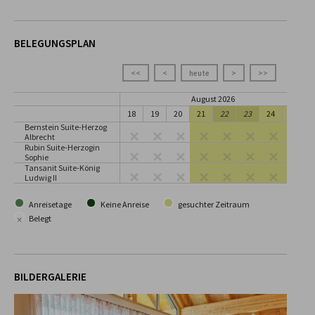
BELEGUNGSPLAN
<<
<
heute
>
>>
August 2026
18
19
20
21
22
23
24
25
Bernstein Suite-Herzog
Albrecht
Rubin Suite-Herzogin
Sophie
Tansanit Suite-König
Ludwig II
Anreisetage
Keine Anreise
gesuchter Zeitraum
×
Belegt
BILDERGALERIE