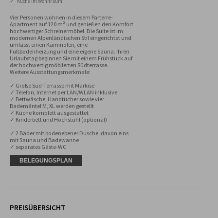
✓ Küche im Wohnraum
Vier Personen wohnen in diesem Parterre-
Apartment auf 120 m² und genießen den Komfort 
hochwertiger Schreinermöbel. Die Suite ist im 
modernen Alpenländischen Stil eingerichtet und 
umfasst einen Kaminofen, eine 
Fußbodenheizung und eine eigene Sauna. Ihren 
Urlaubstag beginnen Sie mit einem Frühstück auf 
der hochwertig möblierten Südterrasse.

Weitere Ausstattungsmerkmale:

✓ Große Süd-Terrasse mit Markise

✓ Telefon, Internet per LAN/WLAN inklusive

✓ Bettwäsche, Handtücher sowie vier 
Bademäntel M, XL werden gestellt

✓ Küche komplett ausgestattet

✓ Kinderbett und Hochstuhl (optional)

✓ 2 Bäder mit bodenebener Dusche, davon eins 
mit Sauna und Badewanne

✓ separates Gäste-WC
BELEGUNGSPLAN
PREISÜBERSICHT