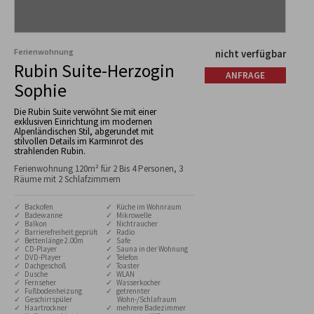
Ferienwohnung
nicht verfügbar
Rubin Suite-Herzogin
ANFRAGE
Sophie
Die Rubin Suite verwöhnt Sie mit einer
exklusiven Einrichtung im modernen
Alpenländischen Stil, abgerundet mit
stilvollen Details im Karminrot des
strahlenden Rubin.
Ferienwohnung 120m² für 2 Bis 4 Personen, 3
Räume mit 2 Schlafzimmern
✓ Backofen
✓ Küche im Wohnraum
✓ Badewanne
✓ Mikrowelle
✓ Balkon
✓ Nichtraucher
✓ Barrierefreiheit geprüft
✓ Radio
✓ Bettenlänge 2.00m
✓ Safe
✓ CD-Player
✓ Sauna in der Wohnung
✓ DVD-Player
✓ Telefon
✓ Dachgeschoß
✓ Toaster
✓ Dusche
✓ WLAN
✓ Fernseher
✓ Wasserkocher
✓ Fußbodenheizung
✓ getrennter
✓ Geschirrspüler
Wohn-/Schlafraum
✓ Haartrockner
✓ mehrere Badezimmer