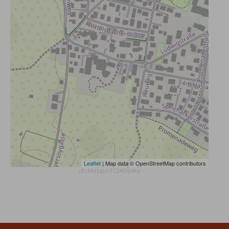
Leaflet
| Map data © OpenStreetMap contributors
oEcMd1qynTC24OIjsKa