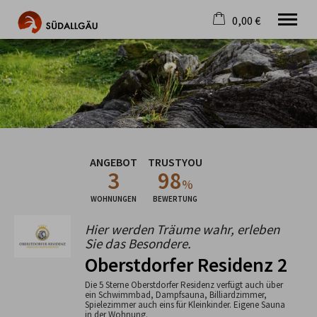
0,00 €
×
Warenkorb ist leer
Die schönste Seite im Allgäu
Aktuell
Destination
Gastgeber
Gastronomie
ANGEBOT
TRUSTYOU
Wandern
3
98
Mountainbike
%
Tipps
WOHNUNGEN
BEWERTUNG
Jobs
Hier werden Träume wahr, erleben
Sie das Besondere.
Oberstdorfer Residenz 2
Die 5 Sterne Oberstdorfer Residenz verfügt auch über
ein Schwimmbad, Dampfsauna, Billiardzimmer,
Spielezimmer auch eins für Kleinkinder. Eigene Sauna
in der Wohnung.