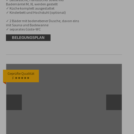
Bademäntel M, XL werden gestellt

✓ Küche komplett ausgestattet

✓ Kinderbett und Hochstuhl (optional)

✓ 2 Bäder mit bodenebener Dusche, davon eins 
mit Sauna und Badewanne

✓ separates Gäste-WC
BELEGUNGSPLAN
Geprüfte Qualität
F ✷✷✷✷✷