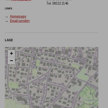
Tel.
08322 2146
LINKS
→
Homepage
→
Email senden
LAGE
+
−