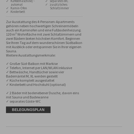
✓ Kaffeemaschine/ -
✓ separates WC
automat
✓ zusätzliches
✓ Kamin-Ofen
Schlafzimmer
✓ Kinderbett
Zur Ausstattung des 4-Personen-Apartments 
gehören neben hochwertigen Schreinermöbeln 
auch ein Kaminofen und eine Fußbodenheizung. 
120 m² Wohnfläche mit zwei Schlafzimmern und 
zwei Bädern bieten höchsten Komfort. Beginnen 
Sie Ihren Tag auf dem wunderschönen Südbalkon 
mit Ausblick oder entspannen Sie in Ihrer eigenen 
Sauna.

Weitere Ausstattungsmerkmale:

✓ Großer Süd-Balkon mit Markise

✓ Telefon, Internet per LAN/WLAN inklusive

✓ Bettwäsche, Handtücher sowie vier 
Bademäntel M, XL werden gestellt

✓ Küche komplett ausgestattet

✓ Kinderbett und Hochstuhl (optional)

✓ 2 Bäder mit bodenebener Dusche, davon eins 
mit Sauna und Badewanne

✓ separates Gäste-WC
BELEGUNGSPLAN