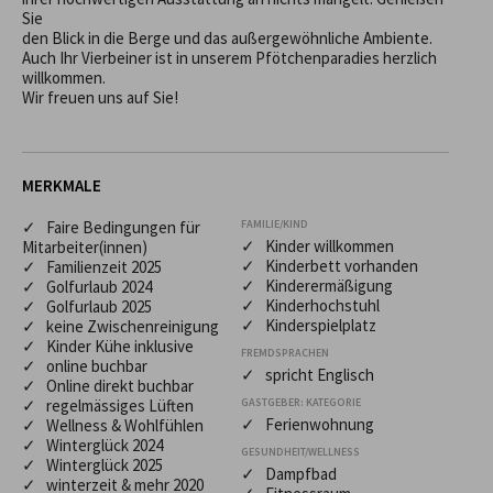
Sie

den Blick in die Berge und das außergewöhnliche Ambiente.

Auch Ihr Vierbeiner ist in unserem Pfötchenparadies herzlich 
willkommen.

Wir freuen uns auf Sie!
MERKMALE
✓ Faire Bedingungen für
FAMILIE/KIND
✓ Kinder willkommen
Mitarbeiter(innen)
✓ Kinderbett vorhanden
✓ Familienzeit 2025
✓ Kinderermäßigung
✓ Golfurlaub 2024
✓ Kinderhochstuhl
✓ Golfurlaub 2025
✓ Kinderspielplatz
✓ keine Zwischenreinigung
✓ Kinder Kühe inklusive
FREMDSPRACHEN
✓ online buchbar
✓ spricht Englisch
✓ Online direkt buchbar
✓ regelmässiges Lüften
GASTGEBER: KATEGORIE
✓ Ferienwohnung
✓ Wellness & Wohlfühlen
✓ Winterglück 2024
GESUNDHEIT/WELLNESS
✓ Winterglück 2025
✓ Dampfbad
✓ winterzeit & mehr 2020