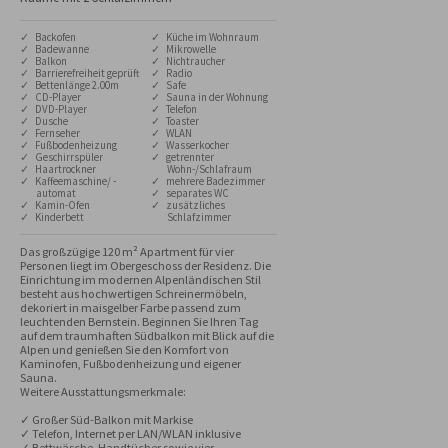
✓ Backofen
✓ Küche im Wohnraum
✓ Badewanne
✓ Mikrowelle
✓ Balkon
✓ Nichtraucher
✓ Barrierefreiheit geprüft
✓ Radio
✓ Bettenlänge 2.00m
✓ Safe
✓ CD-Player
✓ Sauna in der Wohnung
✓ DVD-Player
✓ Telefon
✓ Dusche
✓ Toaster
✓ Fernseher
✓ WLAN
✓ Fußbodenheizung
✓ Wasserkocher
✓ Geschirrspüler
✓ getrennter
✓ Haartrockner
Wohn-/Schlafraum
✓ Kaffeemaschine/ -
✓ mehrere Badezimmer
automat
✓ separates WC
✓ Kamin-Ofen
✓ zusätzliches
✓ Kinderbett
Schlafzimmer
Das großzügige 120 m² Apartment für vier 
Personen liegt im Obergeschoss der Residenz. Die 
Einrichtung im modernen Alpenländischen Stil 
besteht aus hochwertigen Schreinermöbeln, 
dekoriert in maisgelber Farbe passend zum 
leuchtenden Bernstein. Beginnen Sie Ihren Tag 
auf dem traumhaften Südbalkon mit Blick auf die 
Alpen und genießen Sie den Komfort von 
Kaminofen, Fußbodenheizung und eigener 
Sauna.

Weitere Ausstattungsmerkmale:

✓ Großer Süd-Balkon mit Markise

✓ Telefon, Internet per LAN/WLAN inklusive

✓ Bettwäsche, Handtücher sowie vier 