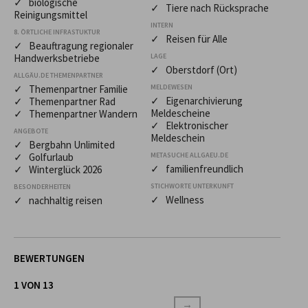
✓ biologische
✓ Tiere nach Rücksprache
Reinigungsmittel
INTERN
8. ÖRTLICHE INFRASTUKTUR
✓ Reisen für Alle
✓ Beauftragung regionaler
Handwerksbetriebe
LAGE
✓ Oberstdorf (Ort)
ALLGÄU.DE THEMENPARTNER
✓ Themenpartner Familie
MELDEWESEN
✓ Eigenarchivierung
✓ Themenpartner Rad
Meldescheine
✓ Themenpartner Wandern
✓ Elektronischer
ANGEBOTE
Meldeschein
✓ Bergbahn Unlimited
✓ Golfurlaub
METASUCHE ALLGAEU.DE
✓ familienfreundlich
✓ Winterglück 2026
STICHWORTE UNTERKUNFT
BESONDERHEITEN
✓ Wellness
✓ nachhaltig reisen
BEWERTUNGEN
1 VON 13
→