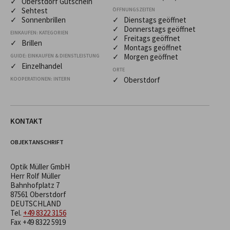
✓ Oberstdorf Gutschein
✓ Sehtest
ÖFFNUNGSZEITEN
✓ Sonnenbrillen
✓ Dienstags geöffnet
✓ Donnerstags geöffnet
EINKAUFEN: KATEGORIEN
✓ Freitags geöffnet
✓ Brillen
✓ Montags geöffnet
✓ Morgen geöffnet
GUIDE: EINKAUFEN & DIENSTLEISTUNG
✓ Einzelhandel
ORTE
✓ Oberstdorf
KOOPERATIONEN: INTERN
KONTAKT
OBJEKTANSCHRIFT
Optik Müller GmbH
Herr Rolf Müller
Bahnhofplatz 7
87561 Oberstdorf
DEUTSCHLAND
Tel.
+49 8322 3156
Fax +49 8322 5919