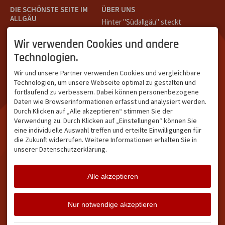
DIE SCHÖNSTE SEITE IM
ÜBER UNS
ALLGÄU
Hinter "Südallgäu" steckt
Südallgäu ist der südliche
das Team von
Tramino
aus
Teil des Oberallgäus. Es
Oberstdorf.
Wir verwenden Cookies und andere
verbindet die Tourismus-
Unser Ziel ist ein attraktives
Technologien.
Destinationen Oberstdorf,
touristisches Portal,
Bad Hindelang und
welches für Gäste und
Wir und unsere Partner verwenden Cookies und vergleichbare
Kleinwalsertal und beliebte
Leistungsträger im
Technologien, um unsere Webseite optimal zu gestalten und
Urlaubsziele wie die
südlichen Oberallgäu eine
fortlaufend zu verbessern. Dabei können personenbezogene
Hörnerdörfer, Alpsee-
starke Plattform bietet.
Daten wie Browserinformationen erfasst und analysiert werden.
Grünten, Oberstaufen oder
Durch Klicken auf „Alle akzeptieren“ stimmen Sie der
Wertach im Allgäu.
Verwendung zu. Durch Klicken auf „Einstellungen“ können Sie
NETZWERK & REICHWEITE
eine individuelle Auswahl treffen und erteilte Einwilligungen für
die Zukunft widerrufen. Weitere Informationen erhalten Sie in
ca. 36.700 Abos bei
unserer Datenschutzerklärung.
Facebook
ca. 18.400 Abos bei
Instagram
Alle akzeptieren
Facebook
Instagram
Twitter
Nur notwendige akzeptieren