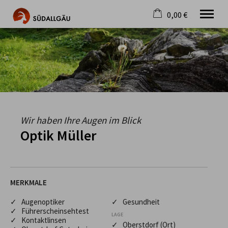
0,00 €
×
Warenkorb ist leer
Die schönste Seite im Allgäu
Aktuell
Destination
Gastgeber
Gastronomie
Wandern
Wir haben Ihre Augen im Blick
Mountainbike
Optik Müller
Tipps
Jobs
MERKMALE
✓ Augenoptiker
✓ Gesundheit
✓ Führerscheinsehtest
LAGE
✓ Kontaktlinsen
✓ Oberstdorf (Ort)