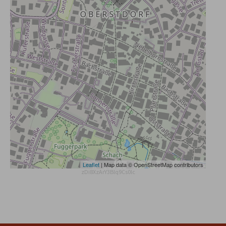
Leaflet
| Map data © OpenStreetMap contributors
zDi8XzArY3Blq9Cs0lc