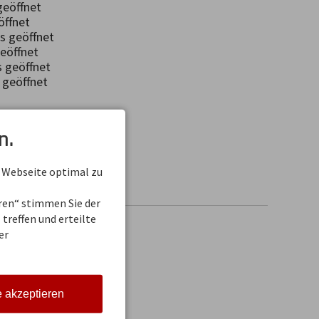
geöffnet
ffnet
 geöffnet
öffnet
geöffnet
geöffnet
rf
n.
 Küche
 Webseite optimal zu
eren“ stimmen Sie der
treffen und erteilte
er
e akzeptieren