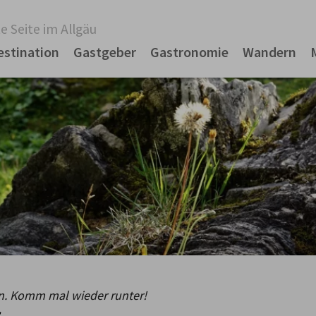
e Seite im Allgäu
estination
Gastgeber
Gastronomie
Wandern
on. Komm mal wieder runter!