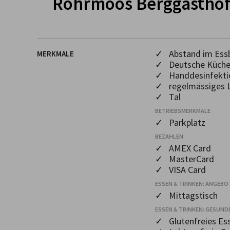
Rohrmoos Berggastho
✓ Abstand im Essb
MERKMALE
✓ Deutsche Küch
✓ Handdesinfekti
✓ regelmässiges L
✓ Tal
BETRIEBSMERKMALE
✓ Parkplatz
BEZAHLEN
✓ AMEX Card
✓ MasterCard
✓ VISA Card
ESSEN & TRINKEN: ANGEBO
✓ Mittagstisch
ESSEN & TRINKEN: GESUND
✓ Glutenfreies Es