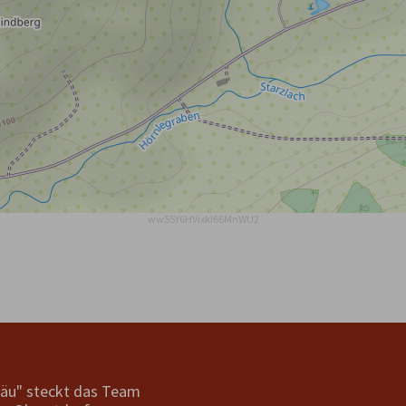
ww55Y6HVixkI66MnWU2
gäu" steckt das Team