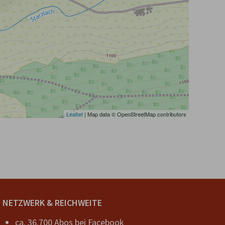
Leaflet
| Map data © OpenStreetMap contributors
NETZWERK & REICHWEITE
ca. 36.700 Abos bei
Facebook