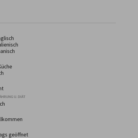
glisch
lienisch
anisch
Küche
ch
nt
ÄHRUNG U. DIÄT
ch
llkommen
gs geöffnet