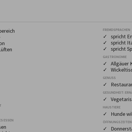
f
ereich
FREMDSPRACHEN
✓ spricht En
e
✓ spricht Ita
on
✓ spricht Sp
üften
GASTRONOMIE
✓ Allgäuer 
✓ Wickeltis
GENUSS
✓ Restaura
GESUNDHEIT: ERN
✓ Vegetaris
T
HAUSTIERE
✓ Hunde wi
ES ESSEN
ÖFFNUNGSZEITEN
sen
✓ Donnersta