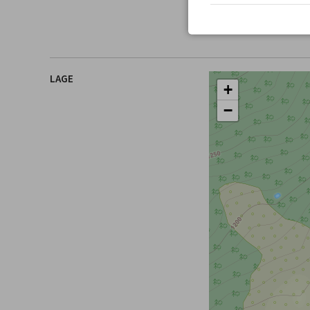
Tel.
+49 8322 4417
Fax +49 8322 804 9
LAGE
+
−