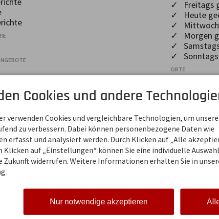
richte
✓ Freitags 
e
✓ Heute geö
richte
✓ Mittwochs
✓ Morgen ge
IE
✓ Samstags 
✓ Sonntags 
ZANGEBOTE
ORTE
✓ Oberstdo
den Cookies und andere Technologie
VERPFLEGUNG
✓ Regionale
l
z
ner verwenden Cookies und vergleichbare Technologien, um unsere
aufend zu verbessern. Dabei können personenbezogene Daten wie
 erfasst und analysiert werden. Durch Klicken auf „Alle akzepti
 Klicken auf „Einstellungen“ können Sie eine individuelle Auswahl 
ÖFFNUNGSZEITEN
ie Zukunft widerrufen. Weitere Informationen erhalten Sie in unser
g.
Mo, Di
geschlossen
Mi - So
12:00-22:00
Nur notwendige akzeptieren
All