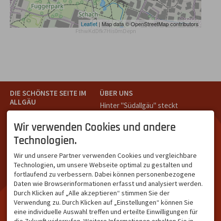
Leaflet
| Map data © OpenStreetMap contributors
FthwKdDfk7His0mDepn
DIE SCHÖNSTE SEITE IM
ÜBER UNS
ALLGÄU
Hinter "Südallgäu" steckt
Südallgäu ist der südliche
das Team von
Tramino
aus
Teil des Oberallgäus. Es
Oberstdorf.
Wir verwenden Cookies und andere
verbindet die Tourismus-
Unser Ziel ist ein attraktives
Technologien.
Destinationen Oberstdorf,
touristisches Portal,
Bad Hindelang und
welches für Gäste und
Wir und unsere Partner verwenden Cookies und vergleichbare
Kleinwalsertal und beliebte
Leistungsträger im
Technologien, um unsere Webseite optimal zu gestalten und
Urlaubsziele wie die
südlichen Oberallgäu eine
fortlaufend zu verbessern. Dabei können personenbezogene
Hörnerdörfer, Alpsee-
starke Plattform bietet.
Daten wie Browserinformationen erfasst und analysiert werden.
Grünten, Oberstaufen oder
Durch Klicken auf „Alle akzeptieren“ stimmen Sie der
Wertach im Allgäu.
Verwendung zu. Durch Klicken auf „Einstellungen“ können Sie
NETZWERK & REICHWEITE
eine individuelle Auswahl treffen und erteilte Einwilligungen für