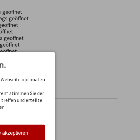
 geöffnet
gs geöffnet
geöffnet
ffnet
 geöffnet
eöffnet
öffnet
n.
rf
TERKUNFT
 Webseite optimal zu
eren“ stimmen Sie der
treffen und erteilte
er
e akzeptieren