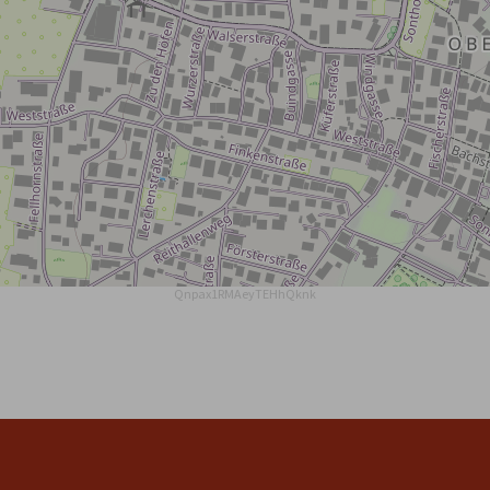
Qnpax1RMAeyTEHhQknk