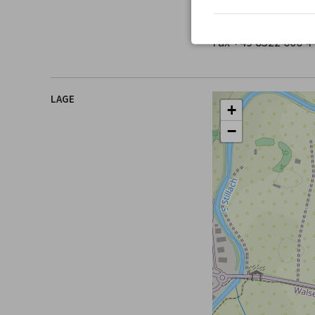
DEUTSCHLAND
Tel.
+49 8322 606 4
Fax +49 8322 606 4
LAGE
+
−