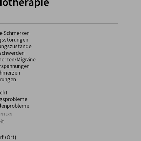
siotherapie
e Schmerzen
sstörungen
ungszustände
schwerden
erzen/Migräne
rspannungen
hmerzen
rungen
cht
gsprobleme
lenprobleme
INTERN
it
f (Ort)