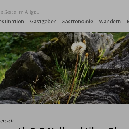
e Seite im Allgäu
estination
Gastgeber
Gastronomie
Wandern
ereich