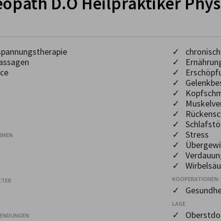
teopath D.O Heilpraktiker Phy
pannungstherapie
✓ chronisch
assagen
✓ Ernährung
ce
✓ Erschöpf
✓ Gelenkbe
✓ Kopfschm
✓ Muskelve
✓ Rückensc
✓ Schlafstö
✓ Stress
RMEN
✓ Übergewi
✓ Verdauun
✓ Wirbelsäu
KOOPERATIONEN: 
ETER
✓ Gesundhe
LAGE
✓ Oberstdor
WENDUNGEN