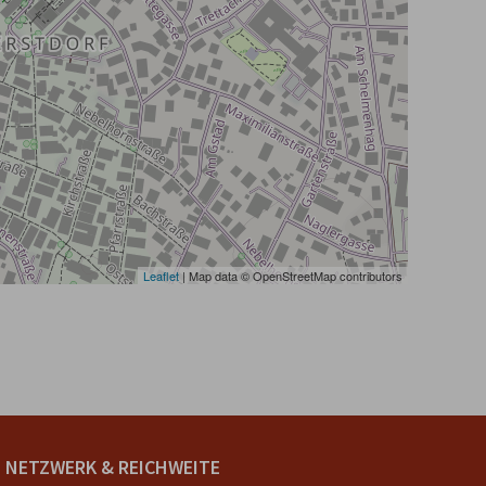
Leaflet
| Map data © OpenStreetMap contributors
NETZWERK & REICHWEITE