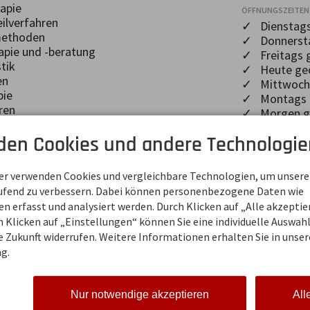
apie
ÖFFNUNGSZEITEN
ilverfahren
✓ Dienstags
ethoden
✓ Donnersta
pie und -beratung
✓ Freitags 
tik
✓ Heute geö
en
✓ Mittwochs
pie
✓ Montags g
ren
✓ Morgen ge
ORTE
inesische Medizin
den Cookies und andere Technologie
✓ Oberstdo
E ZU
STICHWORTE UN
om
ner verwenden Cookies und vergleichbare Technologien, um unsere
✓ Wellness
aufend zu verbessern. Dabei können personenbezogene Daten wie
 erfasst und analysiert werden. Durch Klicken auf „Alle akzepti
 Klicken auf „Einstellungen“ können Sie eine individuelle Auswahl 
ie Zukunft widerrufen. Weitere Informationen erhalten Sie in unser
ÖFFNUNGSZEITEN
g.
thie und Physiotherapie
Mo - Do
07:00-20:00
cher
Freitag
07:00-18:00
Sa, So
geschlossen
Nur notwendige akzeptieren
All