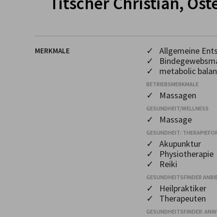
Titscher Christian, Os
✓ Allgemeine Ents
MERKMALE
✓ Bindegewebsm
✓ metabolic balan
BETRIEBSMERKMALE
✓ Massagen
GESUNDHEIT/WELLNESS
✓ Massage
GESUNDHEIT: THERAPIEFO
✓ Akupunktur
✓ Physiotherapie
✓ Reiki
GESUNDHEITSFINDER ANBI
✓ Heilpraktiker
✓ Therapeuten
GESUNDHEITSFINDER: AN