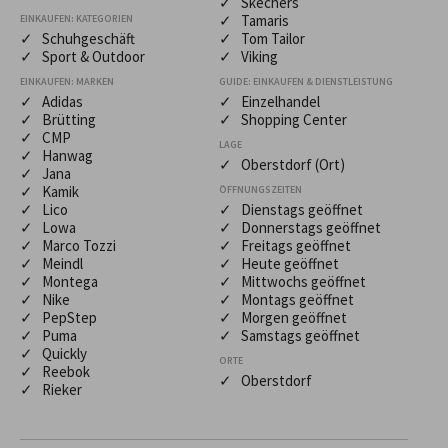
✓ Skechers
✓ Tamaris
EINKAUFEN: KATEGORIEN
✓ Schuhgeschäft
✓ Tom Tailor
✓ Sport & Outdoor
✓ Viking
EINKAUFEN: MARKEN
GUIDE: EINKAUFEN & DIENSTLEISTUNG
✓ Adidas
✓ Einzelhandel
✓ Brütting
✓ Shopping Center
✓ CMP
LAGE
✓ Hanwag
✓ Oberstdorf (Ort)
✓ Jana
✓ Kamik
ÖFFNUNGSZEITEN
✓ Lico
✓ Dienstags geöffnet
✓ Lowa
✓ Donnerstags geöffnet
✓ Marco Tozzi
✓ Freitags geöffnet
✓ Meindl
✓ Heute geöffnet
✓ Montega
✓ Mittwochs geöffnet
✓ Nike
✓ Montags geöffnet
✓ PepStep
✓ Morgen geöffnet
✓ Puma
✓ Samstags geöffnet
✓ Quickly
ORTE
✓ Reebok
✓ Oberstdorf
✓ Rieker