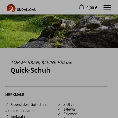
0,00 €
×
Warenkorb ist leer
Die schönste Seite im Allgäu
Aktuell
Destination
Gastgeber
Gastronomie
Wandern
TOP-MARKEN, KLEINE PREISE
Mountainbike
Quick-Schuh
Tipps
Jobs
MERKMALE
✓ Oberstdorf Gutschein
✓ S.Oliver
✓ salewa
ALLGEMEINE DIENSTLEISTER
✓ Salomon
✓ Einkaufen