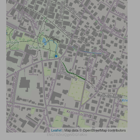
Leaflet
| Map data © OpenStreetMap contributors
ENGT0ZnzQgeVDGFdKro