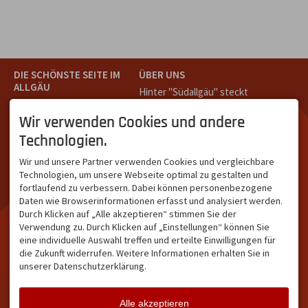
DIE SCHÖNSTE SEITE IM
ÜBER UNS
ALLGÄU
Hinter "Südallgäu" steckt
Südallgäu ist der südliche
das Team von
Tramino
aus
Teil des Oberallgäus. Es
Oberstdorf.
Wir verwenden Cookies und andere
verbindet die Tourismus-
Unser Ziel ist ein attraktives
Technologien.
Destinationen Oberstdorf,
touristisches Portal,
Bad Hindelang und
welches für Gäste und
Wir und unsere Partner verwenden Cookies und vergleichbare
Kleinwalsertal und beliebte
Leistungsträger im
Technologien, um unsere Webseite optimal zu gestalten und
Urlaubsziele wie die
südlichen Oberallgäu eine
fortlaufend zu verbessern. Dabei können personenbezogene
Hörnerdörfer, Alpsee-
starke Plattform bietet.
Daten wie Browserinformationen erfasst und analysiert werden.
Grünten, Oberstaufen oder
Durch Klicken auf „Alle akzeptieren“ stimmen Sie der
Wertach im Allgäu.
Verwendung zu. Durch Klicken auf „Einstellungen“ können Sie
NETZWERK & REICHWEITE
eine individuelle Auswahl treffen und erteilte Einwilligungen für
die Zukunft widerrufen. Weitere Informationen erhalten Sie in
ca. 36.700 Abos bei
unserer Datenschutzerklärung.
Facebook
ca. 18.400 Abos bei
Instagram
Alle akzeptieren