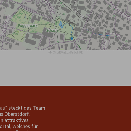
yMOtLiBVnLLx8eJqhPE
gäu" steckt das Team
s Oberstdorf.
in attraktives
ortal, welches für