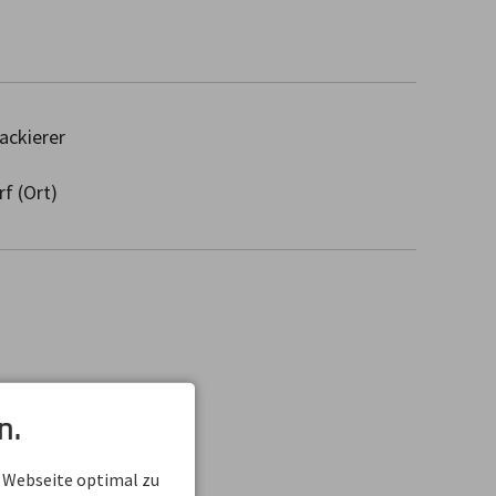
ackierer
f (Ort)
n.
 Webseite optimal zu