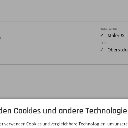
HANDWERK
✓ Maler & L
R
LAGE
✓ Oberstdor
den Cookies und andere Technologie
57
0
ner verwenden Cookies und vergleichbare Technologien, um unsere