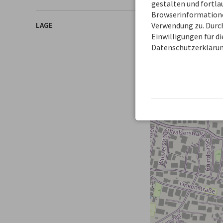
gestalten und fortl
Browserinformationen
LAGE
Verwendung zu. Durch
+
Einwilligungen für d
−
Datenschutzerklärun