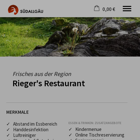
0,00 €
×
Warenkorb ist leer
Die schönste Seite im Allgäu
Aktuell
Destination
Gastgeber
Gastronomie
Wandern
Frisches aus der Region
Mountainbike
Rieger's Restaurant
Tipps
Jobs
MERKMALE
✓ Abstand im Essbereich
ESSEN & TRINKEN: ZUSATZANGEBOTE
✓ Kindermenue
✓ Handdesinfektion
✓ Online Tischreservierung
✓ Luftreiniger