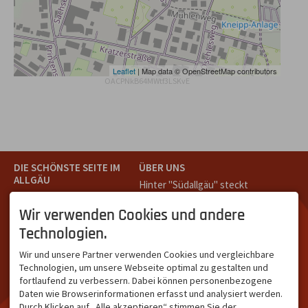
Leaflet
| Map data © OpenStreetMap contributors
OACPNkB64MWtf3LSKvE
DIE SCHÖNSTE SEITE IM
ÜBER UNS
ALLGÄU
Hinter "Südallgäu" steckt
Südallgäu ist der südliche
das Team von
Tramino
aus
Teil des Oberallgäus. Es
Oberstdorf.
Wir verwenden Cookies und andere
verbindet die Tourismus-
Unser Ziel ist ein attraktives
Technologien.
Destinationen Oberstdorf,
touristisches Portal,
Bad Hindelang und
welches für Gäste und
Wir und unsere Partner verwenden Cookies und vergleichbare
Kleinwalsertal und beliebte
Leistungsträger im
Technologien, um unsere Webseite optimal zu gestalten und
Urlaubsziele wie die
südlichen Oberallgäu eine
fortlaufend zu verbessern. Dabei können personenbezogene
Hörnerdörfer, Alpsee-
starke Plattform bietet.
Daten wie Browserinformationen erfasst und analysiert werden.
Grünten, Oberstaufen oder
Durch Klicken auf „Alle akzeptieren“ stimmen Sie der