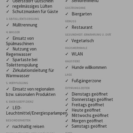
✓ Seniorenmenü
✓ Oberstdorf Gutschein
✓ regelmässiges Lüften
GASTRONOMIE
✓ Schutzmasken für Gäste
✓ Biergarten
3. ABFALL/ENTSORGUNG
GENUSS
✓ Mülltrennung
✓ Restaurant
4. WASSER
GESUNDHEIT: ERNÄHRUNG U. DIÄT
✓ Einsatz von
✓ Vegetarisch
Spülmaschinen
✓ Nutzung von
HAUSMERKMALE
✓ WLAN
Regenwasser
✓ Spartaste bei
HAUSTIERE
Toilettenspülung
✓ Hunde willkommen
✓ Zirkulationsleitung für
Warmwasser
LAGE
✓ Fußgängerzone
5. VERPFLEGUNG
✓ Einsatz von regionalen
ÖFFNUNGSZEITEN
✓ Dienstags geöffnet
bzw. saisonalen Produkten
✓ Donnerstags geöffnet
6. ENERGIEEFFIZIENZ
✓ Freitags geöffnet
✓ LED-
✓ Heute geöffnet
Leuchtmittel/Energiesparlampen
✓ Mittwochs geöffnet
✓ Morgen geöffnet
BESONDERHEITEN
✓ Samstags geöffnet
✓ nachhaltig reisen