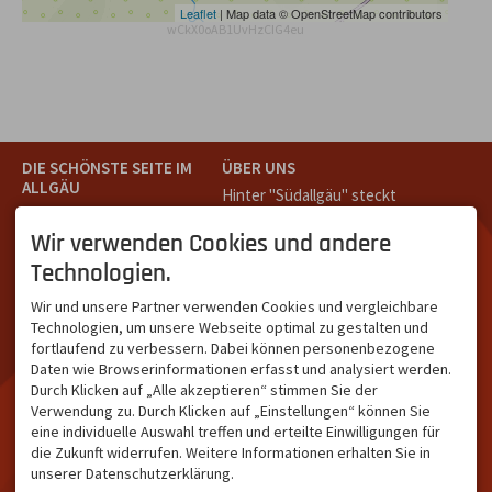
Leaflet
| Map data © OpenStreetMap contributors
wCkX0oAB1UvHzCIG4eu
DIE SCHÖNSTE SEITE IM
ÜBER UNS
ALLGÄU
Hinter "Südallgäu" steckt
Südallgäu ist der südliche
das Team von
Tramino
aus
Teil des Oberallgäus. Es
Oberstdorf.
Wir verwenden Cookies und andere
verbindet die Tourismus-
Unser Ziel ist ein attraktives
Technologien.
Destinationen Oberstdorf,
touristisches Portal,
Bad Hindelang und
welches für Gäste und
Wir und unsere Partner verwenden Cookies und vergleichbare
Kleinwalsertal und beliebte
Leistungsträger im
Technologien, um unsere Webseite optimal zu gestalten und
Urlaubsziele wie die
südlichen Oberallgäu eine
fortlaufend zu verbessern. Dabei können personenbezogene
Hörnerdörfer, Alpsee-
starke Plattform bietet.
Daten wie Browserinformationen erfasst und analysiert werden.
Grünten, Oberstaufen oder
Durch Klicken auf „Alle akzeptieren“ stimmen Sie der
Wertach im Allgäu.
Verwendung zu. Durch Klicken auf „Einstellungen“ können Sie
NETZWERK & REICHWEITE
eine individuelle Auswahl treffen und erteilte Einwilligungen für
die Zukunft widerrufen. Weitere Informationen erhalten Sie in
ca. 36.700 Abos bei
unserer Datenschutzerklärung.
Facebook